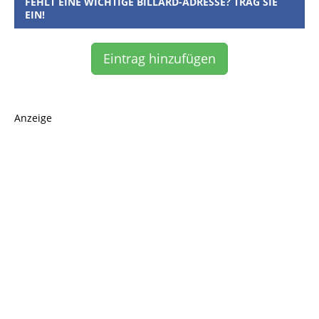
FEHLT EINE WICHTIGE BILLARD-ADRESSE? TRAG SIE
EIN!
Eintrag hinzufügen
Anzeige