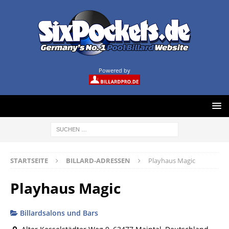
Powered by
STARTSEITE
BILLARD-ADRESSEN
Playhaus Magic
Playhaus Magic
Billardsalons und Bars