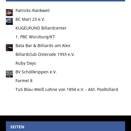
Patricks-Rankweil
BC Marl 23 e.V.
KUGELRUND Billardcenter
1. PBC Würzburg/KT
Bata Bar & Billiards am Alex
Billardclub Osterode 1993 e.V.
Ruby Days
BV Schöllkrippen e.V.
Formel 8
TuS Blau-Weiß Lohne von 1894 e.V. - Abt. Poolbillard
SEITEN