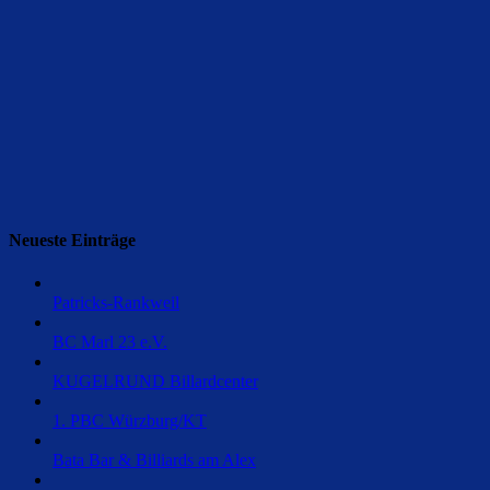
Neueste Einträge
Patricks-Rankweil
BC Marl 23 e.V.
KUGELRUND Billardcenter
1. PBC Würzburg/KT
Bata Bar & Billiards am Alex