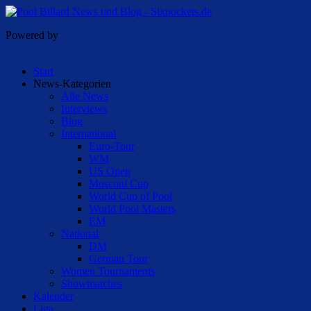
Powered by
Start
News-Kategorien
Alle News
Interviews
Blog
International
Euro-Tour
WM
US Open
Mosconi Cup
World Cup of Pool
World Pool Masters
EM
National
DM
German Tour
Women Tournaments
Showmatches
Kalender
Liga