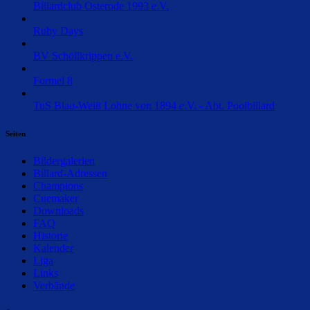
Billardclub Osterode 1993 e.V.
Ruby Days
BV Schöllkrippen e.V.
Formel 8
TuS Blau-Weiß Lohne von 1894 e.V. - Abt. Poolbillard
Seiten
Bildergalerien
Billard-Adressen
Champions
Cuemaker
Downloads
FAQ
Historie
Kalender
Liga
Links
Verbände