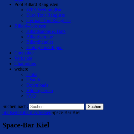
Pool Billard Ranglisten
WPA Weltrangliste
Euro-Tour Rangliste
German Tour Rangliste
Billard-Adressen
Billardsalons & Bars
Billardvereine
Billardhändler
Eintrag hinzufügen
Cuemaker
Verbände
Champions
weitere
Links
Historie
Downloads
Bildergalerien
FAQ
Suchen nach:
Startseite
Billard-Adressen
Space-Bar Kiel
Space-Bar Kiel