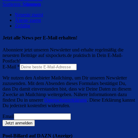
Sortieren:
Stimmen
Neueste zuerst
Älteste zuerst
Zufällig
Jetzt alle News per E-Mail erhalten!
Abonniere jetzt unseren Newsletter und erhalte regelmäßig die
neuesten Beiträge auf sixpockets.de praktisch in Dein E-Mail-
Postfach!
E-Mail
*
Wir nutzen den Anbieter Mailchimp, um Dir unseren Newsletter
zuzusenden. Mit dem Absenden dieses Formulars bestätigst Du,
dass Du damit einverstanden bist, dass wir Deine Daten zu diesem
Zwecke an Mailchimp weitergeben. Nähere Informationen dazu
findest Du in unserer
Datenschutzerklärung
. Diese Erklärung kannst
Du jederzeit kostenfrei widerrufen.
Email
Jetzt anmelden
Pool-Billard auf DAZN (Anzeige)