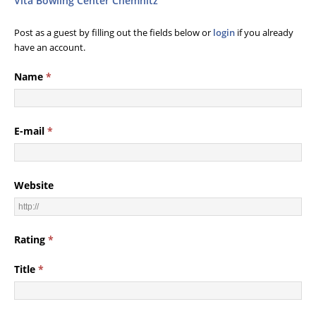
Vita Bowling Center Chemnitz
Post as a guest by filling out the fields below or
login
if you already
have an account.
Name
*
E-mail
*
Website
Rating
*
Title
*