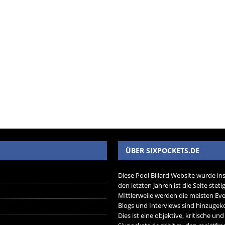
ÜBER SIXPOCKETS.DE
Diese Pool Billard Website wurde in
den letzten Jahren ist die Seite ste
Mittlerweile werden die meisten Eve
Blogs und Interviews sind hinzug
Dies ist eine objektive, kritische un