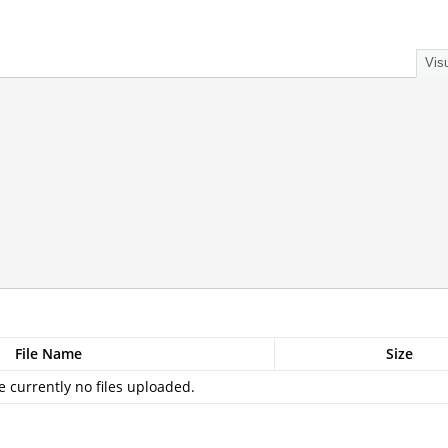
Visu
File Name
Size
e currently no files uploaded.