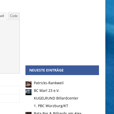
ell
Code
NEUESTE EINTRÄGE
Patricks-Rankweil
BC Marl 23 e.V.
KUGELRUND Billardcenter
1. PBC Würzburg/KT
Bata Bar & Billiards am Alex