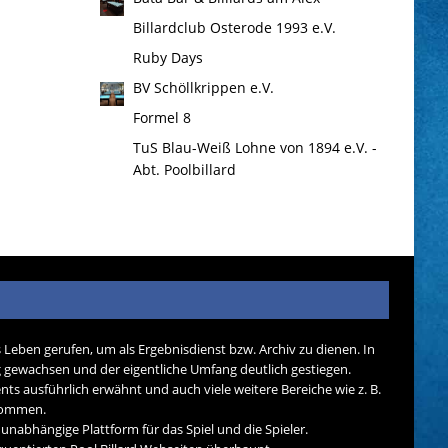
Billardclub Osterode 1993 e.V.
Ruby Days
BV Schöllkrippen e.V.
Formel 8
TuS Blau-Weiß Lohne von 1894 e.V. -
Abt. Poolbillard
s Leben gerufen, um als Ergebnisdienst bzw. Archiv zu dienen. In
tig gewachsen und der eigentliche Umfang deutlich gestiegen.
nts ausführlich erwähnt und auch viele weitere Bereiche wie z. B.
ekommen.
d unabhängige Plattform für das Spiel und die Spieler.