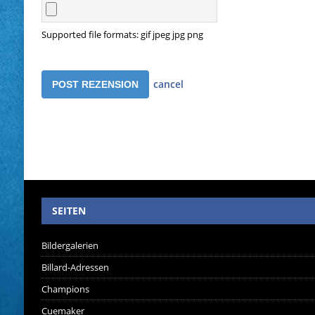
Supported file formats: gif jpeg jpg png
cancel
SEITEN
Bildergalerien
Billard-Adressen
Champions
Cuemaker