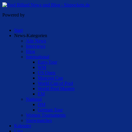
Powered by
Start
News-Kategorien
Alle News
Interviews
Blog
International
Euro-Tour
WM
US Open
Mosconi Cup
World Cup of Pool
World Pool Masters
EM
National
DM
German Tour
Women Tournaments
Showmatches
Kalender
Liga