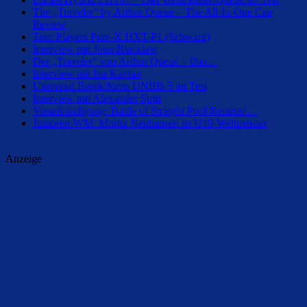
The „Traveler“ by Arthur Queue – The All-In-One Cue
Review
Test: Players Pure-X HXT-P1 (Schwarz)
Interview mit John Blacklaw
Der „Traveler“ von Arthur Queue – Das…
Interview mit Ina Kaplan
Universal Break/Jump UNBB-5 im Test
Interview mit Alexander Stritt
Vorankündigung: Battle of Straight Pool Returns!…
Junioren-WM: Moritz Neuhausen ist U19-Weltmeister
Anzeige