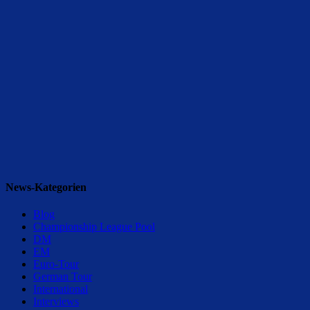
News-Kategorien
Blog
Championship League Pool
DM
EM
Euro-Tour
German Tour
International
Interviews