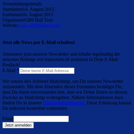
Veranstaltungsdetails
Startdatum
14. August 2015
Enddatum
16. August 2015
Organisator
GB9 Ball Tour
Website
www.gb9balltour.com/
Jetzt alle News per E-Mail erhalten!
Abonniere jetzt unseren Newsletter und erhalte regelmäßig die
neuesten Beiträge auf sixpockets.de praktisch in Dein E-Mail-
Postfach!
E-Mail
*
Wir nutzen den Anbieter Mailchimp, um Dir unseren Newsletter
zuzusenden. Mit dem Absenden dieses Formulars bestätigst Du,
dass Du damit einverstanden bist, dass wir Deine Daten zu diesem
Zwecke an Mailchimp weitergeben. Nähere Informationen dazu
findest Du in unserer
Datenschutzerklärung
. Diese Erklärung kannst
Du jederzeit kostenfrei widerrufen.
Email
Jetzt anmelden