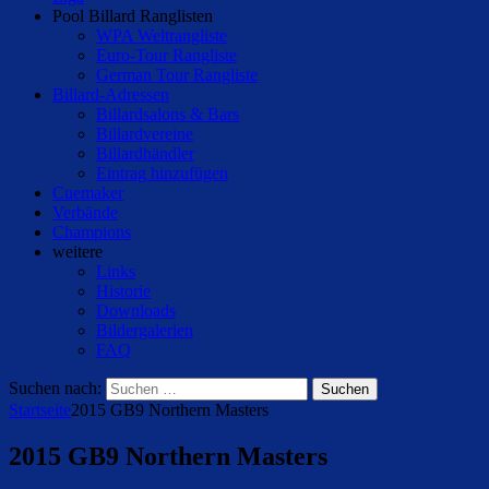
Pool Billard Ranglisten
WPA Weltrangliste
Euro-Tour Rangliste
German Tour Rangliste
Billard-Adressen
Billardsalons & Bars
Billardvereine
Billardhändler
Eintrag hinzufügen
Cuemaker
Verbände
Champions
weitere
Links
Historie
Downloads
Bildergalerien
FAQ
Suchen nach:
Startseite
2015 GB9 Northern Masters
2015 GB9 Northern Masters