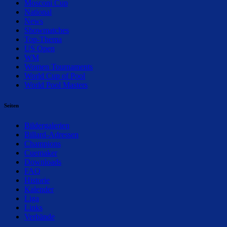
Mosconi Cup
National
News
Showmatches
Top-Thema
US Open
WM
Women Tournaments
World Cup of Pool
World Pool Masters
Seiten
Bildergalerien
Billard-Adressen
Champions
Cuemaker
Downloads
FAQ
Historie
Kalender
Liga
Links
Verbände