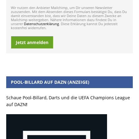
Wir nutzen den Anbieter Mailchimp, um Dir unseren Newsletter
zuzusenden. Mit dem Absenden dieses Formulars bestätigst Du, dass Du
damit einverstanden bist, dass wir Deine Daten zu diesem Zwecke an
Mailchimp weitergeben. Nähere Informationen dazu findest Du in
unserer
Datenschutzerklärung
. Diese Erklärung kannst Du jederzeit
kostenfrei widerrufen.
Jetzt anmelden
POOL-BILLARD AUF DAZN (ANZEIGE)
Schaue Pool-Billard, Darts und die UEFA Champions League
auf DAZN
!