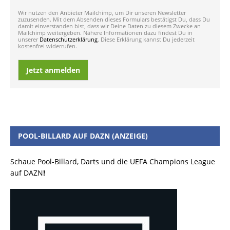
Wir nutzen den Anbieter Mailchimp, um Dir unseren Newsletter
zuzusenden. Mit dem Absenden dieses Formulars bestätigst Du, dass Du
damit einverstanden bist, dass wir Deine Daten zu diesem Zwecke an
Mailchimp weitergeben. Nähere Informationen dazu findest Du in
unserer
Datenschutzerklärung
. Diese Erklärung kannst Du jederzeit
kostenfrei widerrufen.
Jetzt anmelden
POOL-BILLARD AUF DAZN (ANZEIGE)
Schaue Pool-Billard, Darts und die UEFA Champions League
auf DAZN
!