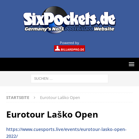
Powered by
STARTSEITE
Eurotour Laško Open
Eurotour Laško Open
https://www.cuesports.live/events/eurotour-lasko-open-
2022/