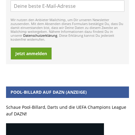
Wir nutzen den Anbieter Mailchimp, um Dir unseren Newsletter
zuzusenden. Mit dem Absenden dieses Formulars bestätigst Du, dass Du
damit einverstanden bist, dass wir Deine Daten zu diesem Zwecke an
Mailchimp weitergeben. Nähere Informationen dazu findest Du in
unserer
Datenschutzerklärung
. Diese Erklärung kannst Du jederzeit
kostenfrei widerrufen.
Jetzt anmelden
POOL-BILLARD AUF DAZN (ANZEIGE)
Schaue Pool-Billard, Darts und die UEFA Champions League
auf DAZN
!