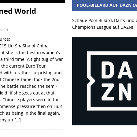
POOL-BILLARD AUF DAZN (A
wned World
Schaue Pool-Billard, Darts und
Champions League auf DAZN
!
viert
urce:
015 Liu ShaSha of China
hat she is the best in women’s
a third time. A tight tug-of-war
the current Euro Tour
d with a rather surprising and
f Chinese Taipei took the 2nd
he battle reached the semi-
ield. If she goes out at that
o Chinese players were in the
Immense pressure then on Liu’s
 as being in the final again,
rophy up
[…]