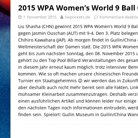
2015 WPA Women’s World 9 Ball
1. November 2015
Sixpockets.de
Kommentare deaktiv
Liu Shasha (CHN) gewinnt 2015 WPA Women’s World 9 Bal
gegen Jasmin Ouschan (AUT) mit 9-4. Den 3. Platz belege
Chihiro Kawahara (JAP). Ab morgen findet in Guilin/China d
Weltmeisterschaft der Damen statt. Die 2015 WPA Women
geht bis zum nächsten Sonntag, den 08. November 2015 u
gehört zu den Top Pool Billard Veranstaltungen des gesam
in diesem Jahr erneut kaum möglich, trotz intensiver Be
kommen. Wie so oft machen unsere chinesischen Freunde 
Turnier ein Staatsgeheimnis 😉 wir werden das in Zukunft
aber deshalb auch nicht mehr bereit sein alle Fakten, Link
mühsamer Kleinarbeit zusammenzutragen. Deshalb verzich
einen ausführlichen Artikel und können leider nur einige 
den nächsten Tagen noch Informationen eintrudeln, werde
finden sein. Spielort: Guilin Museum in Guilin/China Wa