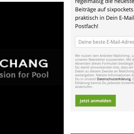
regelmäßig die neuest
Beiträge auf sixpockets
praktisch in Dein E-Mail
Postfach!
Wir nutzen den Anbieter Mailchimp, u
unseren Newsletter zuzusenden. Mit 
Absenden dieses Formulars bestätigst
Du damit einverstanden bist, dass wir
Daten zu diesem Zwecke an Mailchim
weitergeben. Nähere Informationen da
Du in unserer
Datenschutzerklärung
. 
Erklärung kannst Du jederzeit kostenfr
widerrufen.
Jetzt anmelden