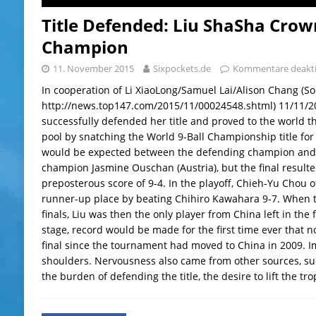
Title Defended: Liu ShaSha Cro
Champion
11. November 2015
Sixpockets.de
Kommentare deakti
In cooperation of Li XiaoLong/Samuel Lai/Alison Chang (So
http://news.top147.com/2015/11/00024548.shtml) 11/11/2
successfully defended her title and proved to the world t
pool by snatching the World 9-Ball Championship title for 
would be expected between the defending champion and 
champion Jasmine Ouschan (Austria), but the final resulte
preposterous score of 9-4. In the playoff, Chieh-Yu Chou o
runner-up place by beating Chihiro Kawahara 9-7. When t
finals, Liu was then the only player from China left in the f
stage, record would be made for the first time ever that n
final since the tournament had moved to China in 2009. 
shoulders. Nervousness also came from other sources, such
the burden of defending the title, the desire to lift the t