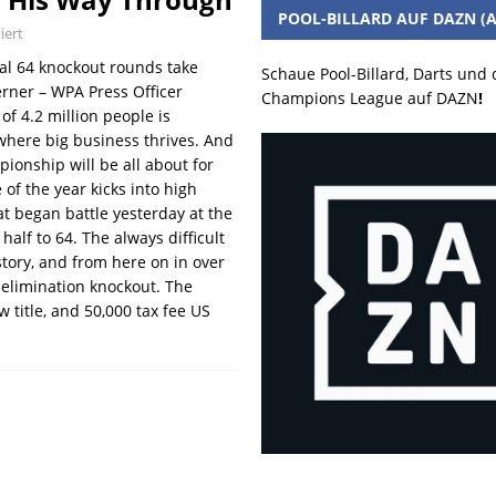
POOL-BILLARD AUF DAZN (A
iert
nal 64 knockout rounds take
Schaue Pool-Billard, Darts und
rner – WPA Press Officer
Champions League auf DAZN
!
f 4.2 million people is
 where big business thrives. And
ionship will be all about for
 of the year kicks into high
hat began battle yesterday at the
alf to 64. The always difficult
tory, and from here on in over
e elimination knockout. The
 title, and 50,000 tax fee US