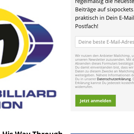
regelmäßig die neuest
Beiträge auf sixpockets
praktisch in Dein E-Mail
Postfach!
Wir nutzen den Anbieter Mailchimp, u
unseren Newsletter zuzusenden. Mit 
Absenden dieses Formulars bestätigst
Du damit einverstanden bist, dass wir
Daten zu diesem Zwecke an Mailchim
weitergeben. Nähere Informationen da
Du in unserer
Datenschutzerklärung
. 
Erklärung kannst Du jederzeit kostenfr
widerrufen.
Jetzt anmelden
 His Way Through