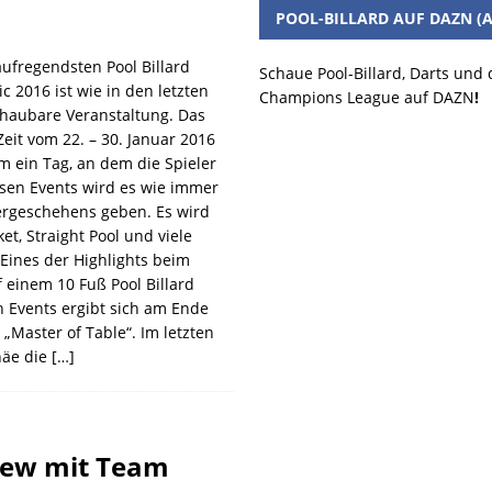
POOL-BILLARD AUF DAZN (A
ufregendsten Pool Billard
Schaue Pool-Billard, Darts und
c 2016 ist wie in den letzten
Champions League auf DAZN
!
haubare Veranstaltung. Das
Zeit vom 22. – 30. Januar 2016
m ein Tag, an dem die Spieler
esen Events wird es wie immer
ergeschehens geben. Es wird
et, Straight Pool und viele
 Eines der Highlights beim
uf einem 10 Fuß Pool Billard
n Events ergibt sich am Ende
Master of Table“. Im letzten
häe die
[…]
view mit Team