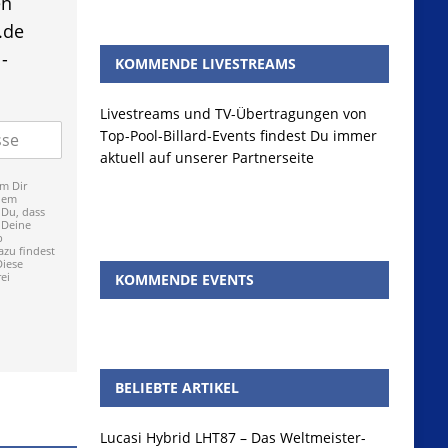
en
.de
-
KOMMENDE LIVESTREAMS
Livestreams und TV-Übertragungen von
Top-Pool-Billard-Events findest Du immer
aktuell auf unserer Partnerseite
m Dir
dem
 Du, dass
 Deine
p
zu findest
Diese
ei
KOMMENDE EVENTS
BELIEBTE ARTIKEL
Lucasi Hybrid LHT87 – Das Weltmeister-