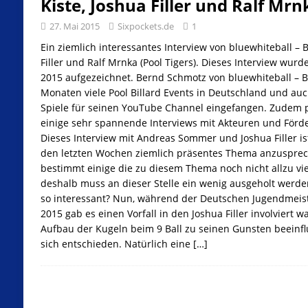
Kiste, Joshua Filler und Ralf Mrn
27. Mai 2015
Sixpockets.de
1
Ein ziemlich interessantes Interview von bluewhiteball – B
Filler und Ralf Mrnka (Pool Tigers). Dieses Interview w
2015 aufgezeichnet. Bernd Schmotz von bluewhiteball – Bil
Monaten viele Pool Billard Events in Deutschland und auc
Spiele für seinen YouTube Channel eingefangen. Zudem p
einige sehr spannende Interviews mit Akteuren und Förder
Dieses Interview mit Andreas Sommer und Joshua Filler ist
den letzten Wochen ziemlich präsentes Thema anzusprech
bestimmt einige die zu diesem Thema noch nicht allzu 
deshalb muss an dieser Stelle ein wenig ausgeholt werde
so interessant? Nun, während der Deutschen Jugendmeiste
2015 gab es einen Vorfall in den Joshua Filler involviert w
Aufbau der Kugeln beim 9 Ball zu seinen Gunsten beeinfl
sich entschieden. Natürlich eine
[…]