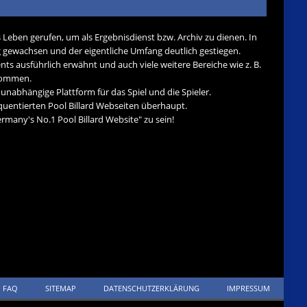
s Leben gerufen, um als Ergebnisdienst bzw. Archiv zu dienen. In
tig gewachsen und der eigentliche Umfang deutlich gestiegen.
nts ausführlich erwähnt und auch viele weitere Bereiche wie z. B.
ekommen.
d unabhängige Plattform für das Spiel und die Spieler.
quentierten Pool Billard Webseiten überhaupt.
many's No.1 Pool Billard Website" zu sein!
FAQ
SITEMAP
DATENSCHUTZERKLÄRUNG
IMPRESSUM