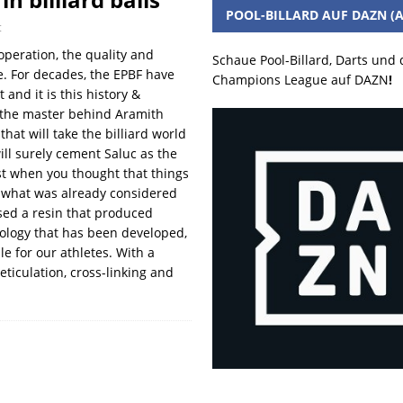
POOL-BILLARD AUF DAZN (A
t
peration, the quality and
Schaue Pool-Billard, Darts und
e. For decades, the EPBF have
Champions League auf DAZN
!
 and it is this history &
, the master behind Aramith
hat will take the billiard world
ill surely cement Saluc as the
ust when you thought that things
 what was already considered
sed a resin that produced
ology that has been developed,
e for our athletes. With a
eticulation, cross-linking and