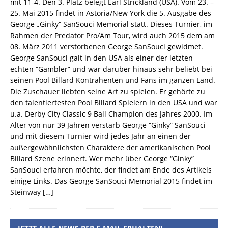
mit 11-4. Den 3. Platz belegt Earl Strickland (USA). Vom 23. –
25. Mai 2015 findet in Astoria/New York die 5. Ausgabe des
George „Ginky“ SanSouci Memorial statt. Dieses Turnier, im
Rahmen der Predator Pro/Am Tour, wird auch 2015 dem am
08. März 2011 verstorbenen George SanSouci gewidmet.
George SanSouci galt in den USA als einer der letzten
echten “Gambler” und war darüber hinaus sehr beliebt bei
seinen Pool Billard Kontrahenten und Fans im ganzen Land.
Die Zuschauer liebten seine Art zu spielen. Er gehörte zu
den talentiertesten Pool Billard Spielern in den USA und war
u.a. Derby City Classic 9 Ball Champion des Jahres 2000. Im
Alter von nur 39 Jahren verstarb George “Ginky” SanSouci
und mit diesem Turnier wird jedes Jahr an einen der
außergewöhnlichsten Charaktere der amerikanischen Pool
Billard Szene erinnert. Wer mehr über George “Ginky”
SanSouci erfahren möchte, der findet am Ende des Artikels
einige Links. Das George SanSouci Memorial 2015 findet im
Steinway
[…]