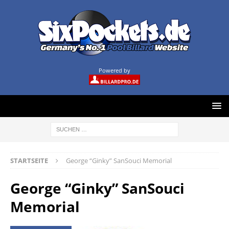
Powered by
STARTSEITE
George “Ginky” SanSouci Memorial
George “Ginky” SanSouci
Memorial