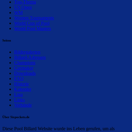
Top-Thema
US Open
WM
Women Tournaments
World Cup of Pool
World Pool Masters
Seiten
Bildergalerien
Billard-Adressen
Champions
Cuemaker
Downloads
FAQ
Historie
Kalender
Liga
Links
Verbände
Über Sixpockets.de
Diese Pool Billard Website wurde ins Leben gerufen, um als