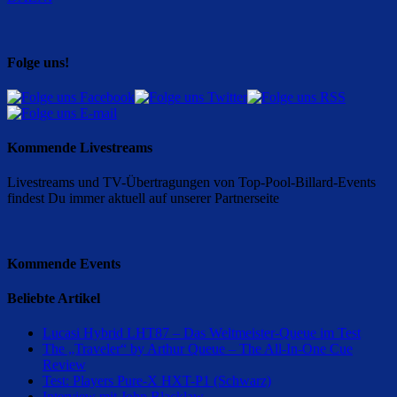
Folge uns!
Kommende Livestreams
Livestreams und TV-Übertragungen von Top-Pool-Billard-Events
findest Du immer aktuell auf unserer Partnerseite
Kommende Events
Beliebte Artikel
Lucasi Hybrid LHT87 – Das Weltmeister-Queue im Test
The „Traveler“ by Arthur Queue – The All-In-One Cue
Review
Test: Players Pure-X HXT-P1 (Schwarz)
Interview mit John Blacklaw