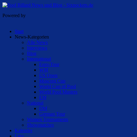
Powered by
Start
News-Kategorien
Alle News
Interviews
Blog
International
Euro-Tour
WM
US Open
Mosconi Cup
World Cup of Pool
World Pool Masters
EM
National
DM
German Tour
Women Tournaments
Showmatches
Kalender
Liga