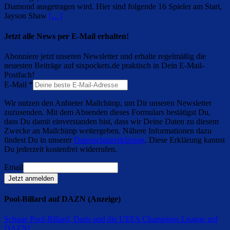
Diamond ausgetragen wird. Hier sind folgende 16 Spieler am Start,
Jayson Shaw
[…]
Jetzt alle News per E-Mail erhalten!
Abonniere jetzt unseren Newsletter und erhalte regelmäßig die
neuesten Beiträge auf sixpockets.de praktisch in Dein E-Mail-
Postfach!
E-Mail
*
Wir nutzen den Anbieter Mailchimp, um Dir unseren Newsletter
zuzusenden. Mit dem Absenden dieses Formulars bestätigst Du,
dass Du damit einverstanden bist, dass wir Deine Daten zu diesem
Zwecke an Mailchimp weitergeben. Nähere Informationen dazu
findest Du in unserer
Datenschutzerklärung
. Diese Erklärung kannst
Du jederzeit kostenfrei widerrufen.
Email
Jetzt anmelden
Pool-Billard auf DAZN (Anzeige)
Schaue Pool-Billard, Darts und die UEFA Champions League auf
DAZN
!