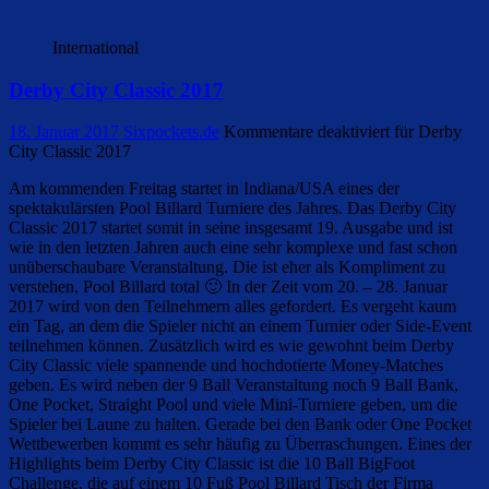
International
Derby City Classic 2017
18. Januar 2017
Sixpockets.de
Kommentare deaktiviert
für Derby
City Classic 2017
Am kommenden Freitag startet in Indiana/USA eines der
spektakulärsten Pool Billard Turniere des Jahres. Das Derby City
Classic 2017 startet somit in seine insgesamt 19. Ausgabe und ist
wie in den letzten Jahren auch eine sehr komplexe und fast schon
unüberschaubare Veranstaltung. Die ist eher als Kompliment zu
verstehen, Pool Billard total 🙂 In der Zeit vom 20. – 28. Januar
2017 wird von den Teilnehmern alles gefordert. Es vergeht kaum
ein Tag, an dem die Spieler nicht an einem Turnier oder Side-Event
teilnehmen können. Zusätzlich wird es wie gewohnt beim Derby
City Classic viele spannende und hochdotierte Money-Matches
geben. Es wird neben der 9 Ball Veranstaltung noch 9 Ball Bank,
One Pocket, Straight Pool und viele Mini-Turniere geben, um die
Spieler bei Laune zu halten. Gerade bei den Bank oder One Pocket
Wettbewerben kommt es sehr häufig zu Überraschungen. Eines der
Highlights beim Derby City Classic ist die 10 Ball BigFoot
Challenge, die auf einem 10 Fuß Pool Billard Tisch der Firma