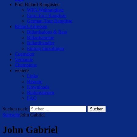
Pool Billard Ranglisten
WPA Weltrangliste
Euro-Tour Rangliste
German Tour Rangliste
Billard-Adressen
Billardsalons & Bars
Billardvereine
Billardhändler
Eintrag hinzufügen
Cuemaker
Verbände
Champions
weitere
Links
Historie
Downloads
Bildergalerien
FAQ
Suchen nach:
Startseite
John Gabriel
John Gabriel