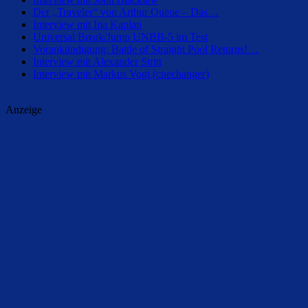
Der „Traveler“ von Arthur Queue – Das…
Interview mit Ina Kaplan
Universal Break/Jump UNBB-5 im Test
Vorankündigung: Battle of Straight Pool Returns!…
Interview mit Alexander Stritt
Interview mit Markus Vogt (cuechanger)
Anzeige