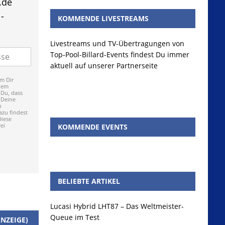
.de
-
KOMMENDE LIVESTREAMS
Livestreams und TV-Übertragungen von
Top-Pool-Billard-Events findest Du immer
aktuell auf unserer Partnerseite
m Dir
dem
 Du, dass
 Deine
p
zu findest
Diese
ei
KOMMENDE EVENTS
BELIEBTE ARTIKEL
Lucasi Hybrid LHT87 – Das Weltmeister-
Queue im Test
NZEIGE)