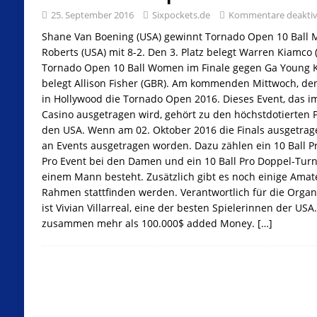
25. September 2016
Sixpockets.de
Kommentare deaktiv
Shane Van Boening (USA) gewinnt Tornado Open 10 Ball M
Roberts (USA) mit 8-2. Den 3. Platz belegt Warren Kiamco (
Tornado Open 10 Ball Women im Finale gegen Ga Young Ki
belegt Allison Fisher (GBR). Am kommenden Mittwoch, d
in Hollywood die Tornado Open 2016. Dieses Event, das i
Casino ausgetragen wird, gehört zu den höchstdotierten P
den USA. Wenn am 02. Oktober 2016 die Finals ausgetrage
an Events ausgetragen worden. Dazu zählen ein 10 Ball Pr
Pro Event bei den Damen und ein 10 Ball Pro Doppel-Turn
einem Mann besteht. Zusätzlich gibt es noch einige Amate
Rahmen stattfinden werden. Verantwortlich für die Orga
ist Vivian Villarreal, eine der besten Spielerinnen der USA.
zusammen mehr als 100.000$ added Money.
[…]