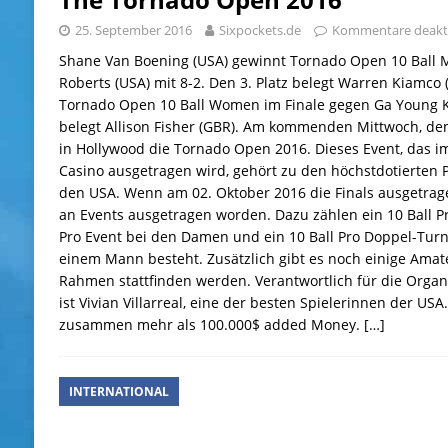
25. September 2016
Sixpockets.de
Kommentare deakti
Shane Van Boening (USA) gewinnt Tornado Open 10 Ball M
Roberts (USA) mit 8-2. Den 3. Platz belegt Warren Kiamco (
Tornado Open 10 Ball Women im Finale gegen Ga Young Ki
belegt Allison Fisher (GBR). Am kommenden Mittwoch, d
in Hollywood die Tornado Open 2016. Dieses Event, das i
Casino ausgetragen wird, gehört zu den höchstdotierten P
den USA. Wenn am 02. Oktober 2016 die Finals ausgetrage
an Events ausgetragen worden. Dazu zählen ein 10 Ball Pr
Pro Event bei den Damen und ein 10 Ball Pro Doppel-Turn
einem Mann besteht. Zusätzlich gibt es noch einige Amate
Rahmen stattfinden werden. Verantwortlich für die Orga
ist Vivian Villarreal, eine der besten Spielerinnen der USA.
zusammen mehr als 100.000$ added Money.
[…]
INTERNATIONAL