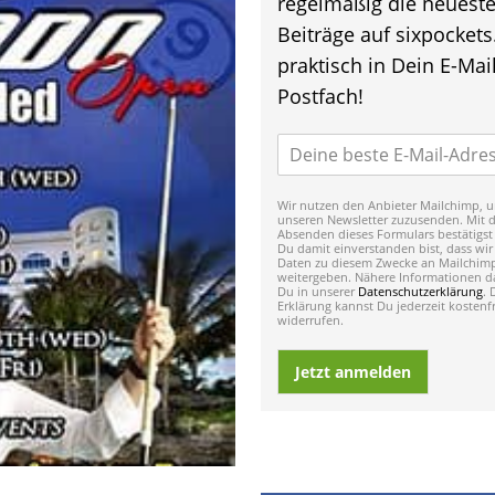
regelmäßig die neuest
Beiträge auf sixpockets
praktisch in Dein E-Mail
Postfach!
Wir nutzen den Anbieter Mailchimp, u
unseren Newsletter zuzusenden. Mit 
Absenden dieses Formulars bestätigst
Du damit einverstanden bist, dass wir
Daten zu diesem Zwecke an Mailchim
weitergeben. Nähere Informationen da
Du in unserer
Datenschutzerklärung
. 
Erklärung kannst Du jederzeit kostenfr
widerrufen.
Jetzt anmelden