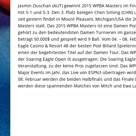
Jasmin Ouschan (AUT) gewinnt 2015 WPBA Masters im Fin
mit 5-1 und 5-3. Den 3. Platz belegen Chen Siming (CHN) u
seit gestern findet in Mount Pleasant, Michigan/USA die
Masters statt. Das 2015 WPBA Masters ist eine Damen Poo
gehört zu den bedeutendsten Damen Turnieren im ganzen
beträgt 50.000$ und gespielt wird 9 Ball. Vom 04. – 08. Fe
Eagle Casino & Resort 48 der besten Pool Billard Spieler
einen der begehrtesten Titel auf der Damen Tour. Das 
der Soaring Eagle Open IX ausgetragen. Die Soaring Eagl
Veranstaltung, zu der keine Pros zugelassen sind. Das WP
Major Events im Jahr, das Live von ESPN3 übertragen w
08. Februar werden die beiden Halbfinals und das Finale 
werden diese spannenden Matches von Mitch und Ewa Lau