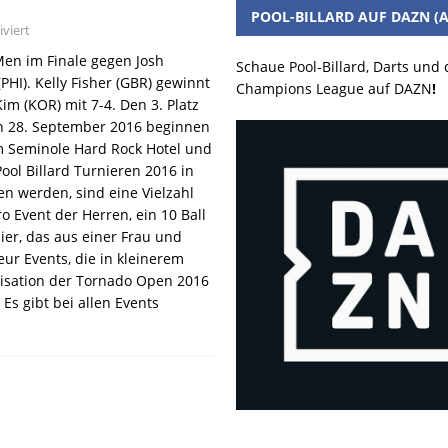
POOL-BILLARD AUF DAZN (A
viert
en im Finale gegen Josh
Schaue Pool-Billard, Darts und
PHI). Kelly Fisher (GBR) gewinnt
Champions League auf DAZN
!
m (KOR) mit 7-4. Den 3. Platz
en 28. September 2016 beginnen
m Seminole Hard Rock Hotel und
ool Billard Turnieren 2016 in
n werden, sind eine Vielzahl
o Event der Herren, ein 10 Ball
ier, das aus einer Frau und
ur Events, die in kleinerem
nisation der Tornado Open 2016
 Es gibt bei allen Events