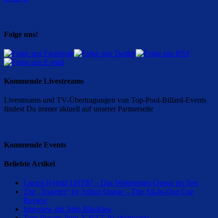
Folge uns!
Kommende Livestreams
Livestreams und TV-Übertragungen von Top-Pool-Billard-Events
findest Du immer aktuell auf unserer Partnerseite
Kommende Events
Beliebte Artikel
Lucasi Hybrid LHT87 – Das Weltmeister-Queue im Test
The „Traveler“ by Arthur Queue – The All-In-One Cue
Review
Interview mit John Blacklaw
Test: Players Pure-X HXT-P1 (Schwarz)