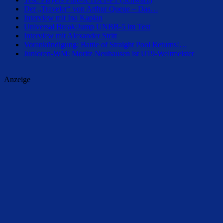
Der „Traveler“ von Arthur Queue – Das…
Interview mit Ina Kaplan
Universal Break/Jump UNBB-5 im Test
Interview mit Alexander Stritt
Vorankündigung: Battle of Straight Pool Returns!…
Junioren-WM: Moritz Neuhausen ist U19-Weltmeister
Anzeige