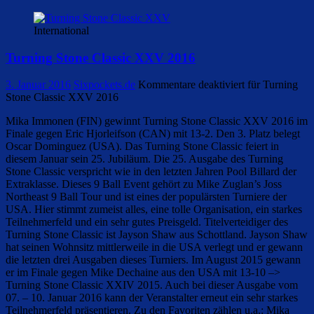
International
Turning Stone Classic XXV 2016
3. Januar 2016
Sixpockets.de
Kommentare deaktiviert
für Turning
Stone Classic XXV 2016
Mika Immonen (FIN) gewinnt Turning Stone Classic XXV 2016 im
Finale gegen Eric Hjorleifson (CAN) mit 13-2. Den 3. Platz belegt
Oscar Dominguez (USA). Das Turning Stone Classic feiert in
diesem Januar sein 25. Jubiläum. Die 25. Ausgabe des Turning
Stone Classic verspricht wie in den letzten Jahren Pool Billard der
Extraklasse. Dieses 9 Ball Event gehört zu Mike Zuglan’s Joss
Northeast 9 Ball Tour und ist eines der populärsten Turniere der
USA. Hier stimmt zumeist alles, eine tolle Organisation, ein starkes
Teilnehmerfeld und ein sehr gutes Preisgeld. Titelverteidiger des
Turning Stone Classic ist Jayson Shaw aus Schottland. Jayson Shaw
hat seinen Wohnsitz mittlerweile in die USA verlegt und er gewann
die letzten drei Ausgaben dieses Turniers. Im August 2015 gewann
er im Finale gegen Mike Dechaine aus den USA mit 13-10 –>
Turning Stone Classic XXIV 2015. Auch bei dieser Ausgabe vom
07. – 10. Januar 2016 kann der Veranstalter erneut ein sehr starkes
Teilnehmerfeld präsentieren. Zu den Favoriten zählen u.a.: Mika