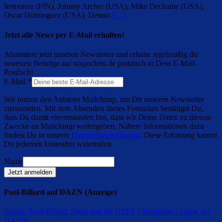
Immonen (FIN), Johnny Archer (USA), Mike Dechaine (USA),
Oscar Dominguez (USA), Dennis
[…]
Jetzt alle News per E-Mail erhalten!
Abonniere jetzt unseren Newsletter und erhalte regelmäßig die
neuesten Beiträge auf sixpockets.de praktisch in Dein E-Mail-
Postfach!
E-Mail
*
Wir nutzen den Anbieter Mailchimp, um Dir unseren Newsletter
zuzusenden. Mit dem Absenden dieses Formulars bestätigst Du,
dass Du damit einverstanden bist, dass wir Deine Daten zu diesem
Zwecke an Mailchimp weitergeben. Nähere Informationen dazu
findest Du in unserer
Datenschutzerklärung
. Diese Erklärung kannst
Du jederzeit kostenfrei widerrufen.
Name
Jetzt anmelden
Pool-Billard auf DAZN (Anzeige)
Schaue Pool-Billard, Darts und die UEFA Champions League auf
DAZN
!