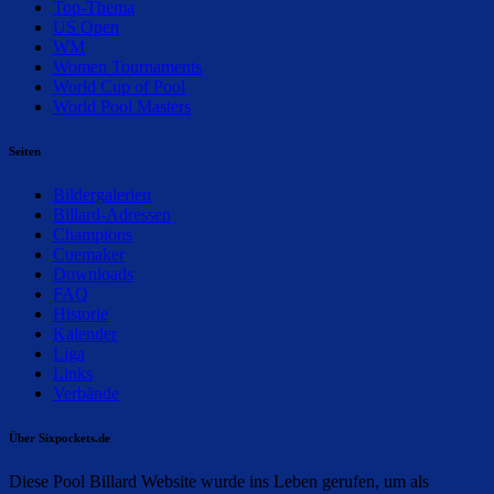
Top-Thema
US Open
WM
Women Tournaments
World Cup of Pool
World Pool Masters
Seiten
Bildergalerien
Billard-Adressen
Champions
Cuemaker
Downloads
FAQ
Historie
Kalender
Liga
Links
Verbände
Über Sixpockets.de
Diese Pool Billard Website wurde ins Leben gerufen, um als