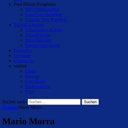
Pool Billard Ranglisten
WPA Weltrangliste
Euro-Tour Rangliste
German Tour Rangliste
Billard-Adressen
Billardsalons & Bars
Billardvereine
Billardhändler
Eintrag hinzufügen
Cuemaker
Verbände
Champions
weitere
Links
Historie
Downloads
Bildergalerien
FAQ
Suchen nach:
Startseite
Mario Morra
Mario Morra