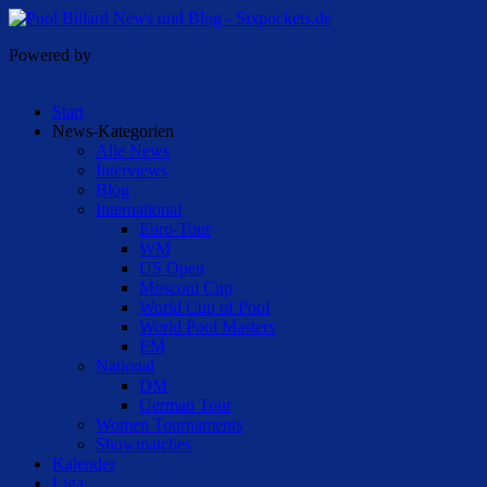
Powered by
Start
News-Kategorien
Alle News
Interviews
Blog
International
Euro-Tour
WM
US Open
Mosconi Cup
World Cup of Pool
World Pool Masters
EM
National
DM
German Tour
Women Tournaments
Showmatches
Kalender
Liga