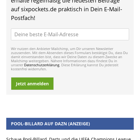
erhalte regelmäßig die neuesten Beiträge
auf sixpockets.de praktisch in Dein E-Mail-
Postfach!
Wir nutzen den Anbieter Mailchimp, um Dir unseren Newsletter
zuzusenden. Mit dem Absenden dieses Formulars bestätigst Du, dass Du
damit einverstanden bist, dass wir Deine Daten zu diesem Zwecke an
Mailchimp weitergeben. Nähere Informationen dazu findest Du in
unserer
Datenschutzerklärung
. Diese Erklärung kannst Du jederzeit
kostenfrei widerrufen.
Jetzt anmelden
POOL-BILLARD AUF DAZN (ANZEIGE)
Schaue Pool-Billard, Darts und die UEFA Champions League