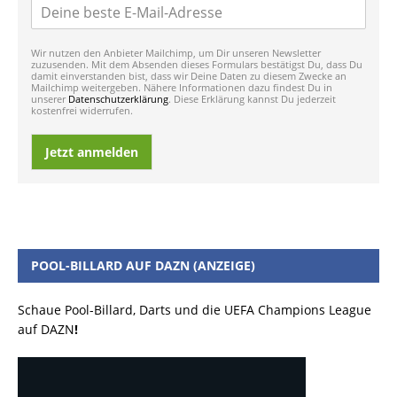
Wir nutzen den Anbieter Mailchimp, um Dir unseren Newsletter
zuzusenden. Mit dem Absenden dieses Formulars bestätigst Du, dass Du
damit einverstanden bist, dass wir Deine Daten zu diesem Zwecke an
Mailchimp weitergeben. Nähere Informationen dazu findest Du in
unserer
Datenschutzerklärung
. Diese Erklärung kannst Du jederzeit
kostenfrei widerrufen.
Jetzt anmelden
POOL-BILLARD AUF DAZN (ANZEIGE)
Schaue Pool-Billard, Darts und die UEFA Champions League
auf DAZN
!