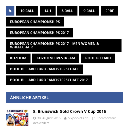
10 BALL
14.1
8 BALL
9 BALL
EPBF
EUROPEAN CHAMPIONSHIPS
EUROPEAN CHAMPIONSHIPS 2017
EUROPEAN CHAMPIONSHIPS 2017 – MEN WOMEN &
WHEELCHAIR
KOZOOM
KOZOOM LIVESTREAM
POOL BILLARD
POOL BILLARD EUROPAMEISTERSCHAFT
POOL BILLARD EUROPAMEISTERSCHAFT 2017
ÄHNLICHE ARTIKEL
8. Brunswick Gold Crown V Cup 2016
30. August 2016
Sixpockets.de
Kommentare
deaktiviert