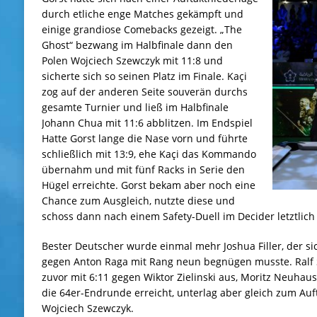
durch etliche enge Matches gekämpft und
einige grandiose Comebacks gezeigt. „The
Ghost“ bezwang im Halbfinale dann den
Polen Wojciech Szewczyk mit 11:8 und
sicherte sich so seinen Platz im Finale. Kaçi
zog auf der anderen Seite souverän durchs
gesamte Turnier und ließ im Halbfinale
Johann Chua mit 11:6 abblitzen. Im Endspiel
Hatte Gorst lange die Nase vorn und führte
schließlich mit 13:9, ehe Kaçi das Kommando
übernahm und mit fünf Racks in Serie den
Hügel erreichte. Gorst bekam aber noch eine
Chance zum Ausgleich, nutzte diese und
schoss dann nach einem Safety-Duell im Decider letztlich d
Bester Deutscher wurde einmal mehr Joshua Filler, der si
gegen Anton Raga mit Rang neun begnügen musste. Ralf 
zuvor mit 6:11 gegen Wiktor Zielinski aus, Moritz Neuhaus
die 64er-Endrunde erreicht, unterlag aber gleich zum Auft
Wojciech Szewczyk.