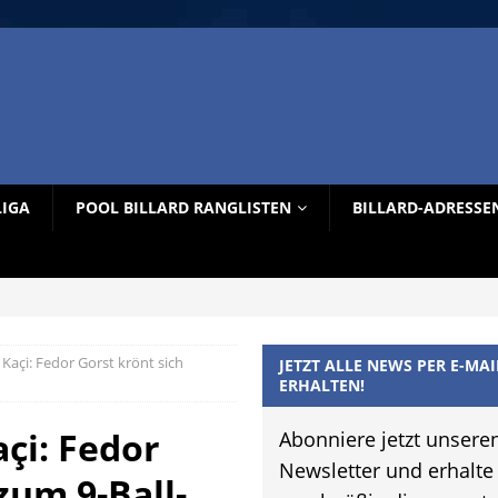
LIGA
POOL BILLARD RANGLISTEN
BILLARD-ADRESSE
n Kaçi: Fedor Gorst krönt sich
JETZT ALLE NEWS PER E-MAI
ERHALTEN!
açi: Fedor
Abonniere jetzt unsere
Newsletter und erhalte
zum 9-Ball-