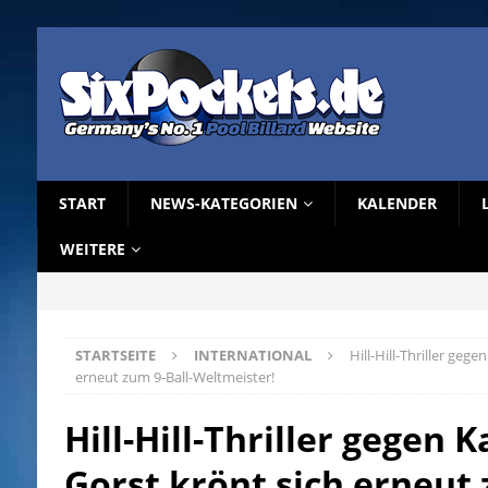
START
NEWS-KATEGORIEN
KALENDER
WEITERE
STARTSEITE
INTERNATIONAL
Hill-Hill-Thriller gege
erneut zum 9-Ball-Weltmeister!
Hill-Hill-Thriller gegen K
Gorst krönt sich erneut 