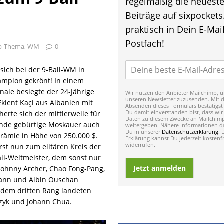
regelmäßig die neuest
Beiträge auf sixpockets
praktisch in Dein E-Mail
Postfach!
p-Thema
,
WM
0
 sich bei der 9-Ball-WM in
mpion gekrönt! In einem
nale besiegte der 24-Jährige
Wir nutzen den Anbieter Mailchimp, u
unseren Newsletter zuzusenden. Mit 
Eklent Kaçi aus Albanien mit
Absenden dieses Formulars bestätigst
Du damit einverstanden bist, dass wir
herte sich der mittlerweile für
Daten zu diesem Zwecke an Mailchim
ende gebürtige Moskauer auch
weitergeben. Nähere Informationen da
Du in unserer
Datenschutzerklärung
. 
rämie in Höhe von 250.000 $.
Erklärung kannst Du jederzeit kostenfr
widerrufen.
st nun zum elitären Kreis der
ll-Weltmeister, dem sonst nur
Jetzt anmelden
, Johnny Archer, Chao Fong-Pang,
ann und Albin Ouschan
 dem dritten Rang landeten
zyk und Johann Chua.