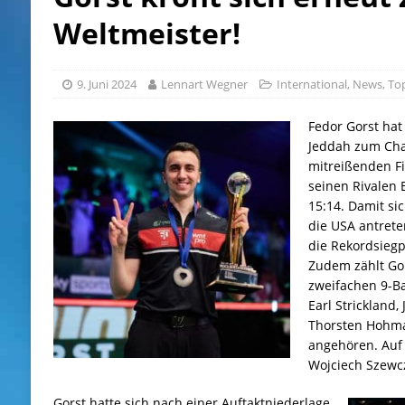
Weltmeister!
9. Juni 2024
Lennart Wegner
International
,
News
,
To
Fedor Gorst hat
Jeddah zum Cha
mitreißenden Fi
seinen Rivalen 
15:14. Damit sic
die USA antret
die Rekordsiegp
Zudem zählt Gor
zweifachen 9-Ba
Earl Strickland
Thorsten Hohm
angehören. Auf
Wojciech Szewc
Gorst hatte sich nach einer Auftaktniederlage