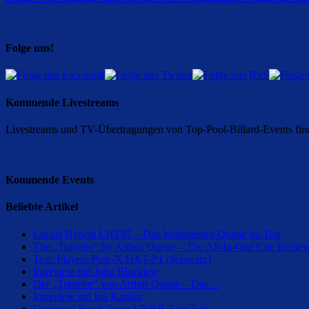
Folge uns!
Kommende Livestreams
Livestreams und TV-Übertragungen von Top-Pool-Billard-Events finde
Kommende Events
Beliebte Artikel
Lucasi Hybrid LHT87 – Das Weltmeister-Queue im Test
The „Traveler“ by Arthur Queue – The All-In-One Cue Revie
Test: Players Pure-X HXT-P1 (Schwarz)
Interview mit John Blacklaw
Der „Traveler“ von Arthur Queue – Das…
Interview mit Ina Kaplan
Universal Break/Jump UNBB-5 im Test