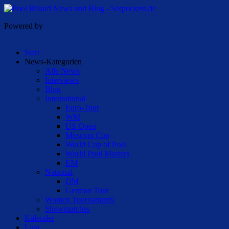
Powered by
Start
News-Kategorien
Alle News
Interviews
Blog
International
Euro-Tour
WM
US Open
Mosconi Cup
World Cup of Pool
World Pool Masters
EM
National
DM
German Tour
Women Tournaments
Showmatches
Kalender
Liga