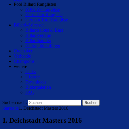
Pool Billard Ranglisten
WPA Weltrangliste
Euro-Tour Rangliste
German Tour Rangliste
Billard-Adressen
Billardsalons & Bars
Billardvereine
Billardhändler
Eintrag hinzufügen
Cuemaker
Verbände
Champions
weitere
Links
Historie
Downloads
Bildergalerien
FAQ
Suchen nach:
Startseite
1. Deichstadt Masters 2016
1. Deichstadt Masters 2016