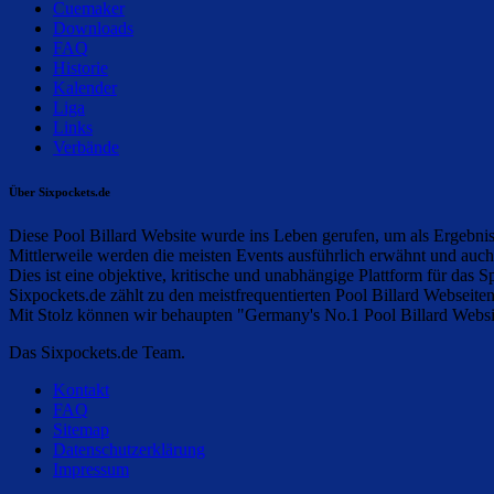
Cuemaker
Downloads
FAQ
Historie
Kalender
Liga
Links
Verbände
Über Sixpockets.de
Diese Pool Billard Website wurde ins Leben gerufen, um als Ergebnisd
Mittlerweile werden die meisten Events ausführlich erwähnt und auc
Dies ist eine objektive, kritische und unabhängige Plattform für das Sp
Sixpockets.de zählt zu den meistfrequentierten Pool Billard Webseite
Mit Stolz können wir behaupten "Germany's No.1 Pool Billard Websit
Das Sixpockets.de Team.
Kontakt
FAQ
Sitemap
Datenschutzerklärung
Impressum