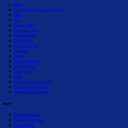
Blog
Championship League Pool
DM
EM
Euro-Tour
German Tour
International
Interviews
Mosconi Cup
National
News
Showmatches
Top-Thema
US Open
WM
Women Tournaments
World Cup of Pool
World Pool Masters
Seiten
Bildergalerien
Billard-Adressen
Champions