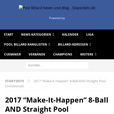
Powered by
START
NEWS-KATEGORIEN
KALENDER
LIGA
POOL BILLARD RANGLISTEN
BILLARD-ADRESSEN
CUEMAKER
VERBÄNDE
CHAMPIONS
WEITERE
STARTSEITE
2017 “Make-It-Happen” 8-Ball AND Straight Pool
Invitationals
2017 “Make-It-Happen” 8-Ball
AND Straight Pool