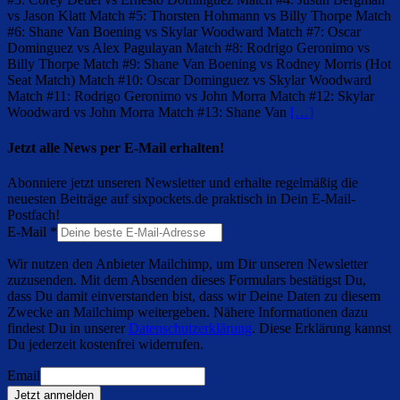
vs Jason Klatt Match #5: Thorsten Hohmann vs Billy Thorpe Match
#6: Shane Van Boening vs Skylar Woodward Match #7: Oscar
Dominguez vs Alex Pagulayan Match #8: Rodrigo Geronimo vs
Billy Thorpe Match #9: Shane Van Boening vs Rodney Morris (Hot
Seat Match) Match #10: Oscar Dominguez vs Skylar Woodward
Match #11: Rodrigo Geronimo vs John Morra Match #12: Skylar
Woodward vs John Morra Match #13: Shane Van
[…]
Jetzt alle News per E-Mail erhalten!
Abonniere jetzt unseren Newsletter und erhalte regelmäßig die
neuesten Beiträge auf sixpockets.de praktisch in Dein E-Mail-
Postfach!
E-Mail
*
Wir nutzen den Anbieter Mailchimp, um Dir unseren Newsletter
zuzusenden. Mit dem Absenden dieses Formulars bestätigst Du,
dass Du damit einverstanden bist, dass wir Deine Daten zu diesem
Zwecke an Mailchimp weitergeben. Nähere Informationen dazu
findest Du in unserer
Datenschutzerklärung
. Diese Erklärung kannst
Du jederzeit kostenfrei widerrufen.
Email
Jetzt anmelden