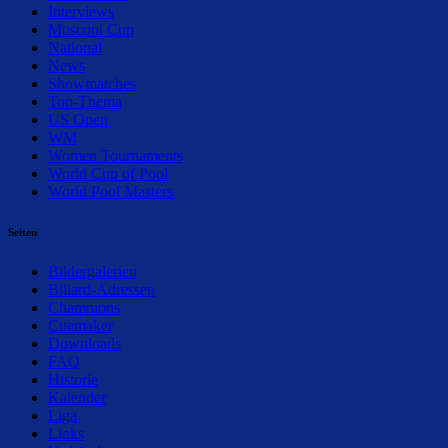
Interviews
Mosconi Cup
National
News
Showmatches
Top-Thema
US Open
WM
Women Tournaments
World Cup of Pool
World Pool Masters
Seiten
Bildergalerien
Billard-Adressen
Champions
Cuemaker
Downloads
FAQ
Historie
Kalender
Liga
Links