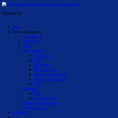
Powered by
Start
News-Kategorien
Alle News
Interviews
Blog
International
Euro-Tour
WM
US Open
Mosconi Cup
World Cup of Pool
World Pool Masters
EM
National
DM
German Tour
Women Tournaments
Showmatches
Kalender
Liga