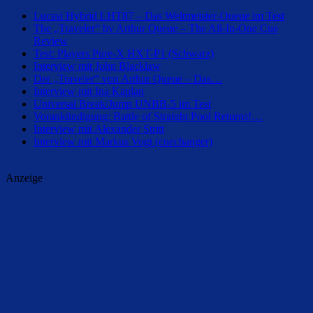
Lucasi Hybrid LHT87 – Das Weltmeister-Queue im Test
The „Traveler“ by Arthur Queue – The All-In-One Cue
Review
Test: Players Pure-X HXT-P1 (Schwarz)
Interview mit John Blacklaw
Der „Traveler“ von Arthur Queue – Das…
Interview mit Ina Kaplan
Universal Break/Jump UNBB-5 im Test
Vorankündigung: Battle of Straight Pool Returns!…
Interview mit Alexander Stritt
Interview mit Markus Vogt (cuechanger)
Anzeige