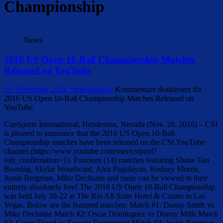
Championship
News
2016 US Open 10-Ball Championship Matches
Released on YouTube
29. November 2016
Sixpockets.de
Kommentare deaktiviert
für
2016 US Open 10-Ball Championship Matches Released on
YouTube
CueSports International, Henderson, Nevada (Nov. 28, 2016) – CSI
is pleased to announce that the 2016 US Open 10-Ball
Championship matches have been released on the CSI YouTube
channel (https://www.youtube.com/user/csipool?
sub_confirmation=1). Fourteen (14) matches featuring Shane Van
Boening, Skylar Woodward, Alex Pagulayan, Rodney Morris,
Justin Bergman, Mike Dechaine and more can be viewed in their
entirety absolutely free! The 2016 US Open 10-Ball Championship
was held July 20-22 at The Rio All-Suite Hotel & Casino in Las
Vegas. Below are the featured matches: Match #1: Danny Smith vs
Mike Dechaine Match #2: Oscar Dominguez vs Donny Mills Match
#3: Corey Deuel vs Ernesto Dominguez Match #4: Justin Bergman