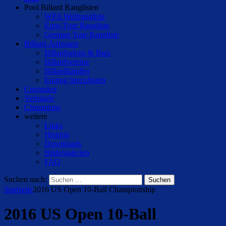
Pool Billard Ranglisten
WPA Weltrangliste
Euro-Tour Rangliste
German Tour Rangliste
Billard-Adressen
Billardsalons & Bars
Billardvereine
Billardhändler
Eintrag hinzufügen
Cuemaker
Verbände
Champions
weitere
Links
Historie
Downloads
Bildergalerien
FAQ
Suchen nach:
Startseite
2016 US Open 10-Ball Championship
2016 US Open 10-Ball