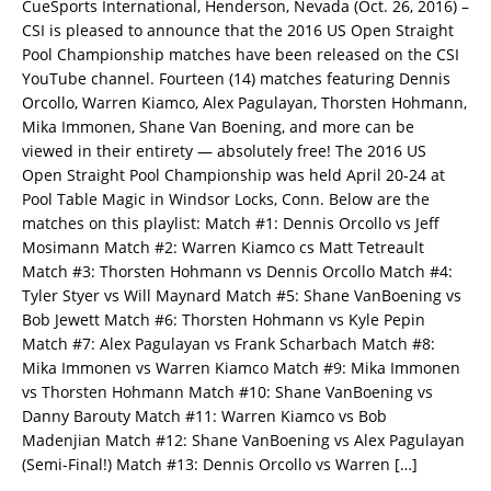
CueSports International, Henderson, Nevada (Oct. 26, 2016) –
CSI is pleased to announce that the 2016 US Open Straight
Pool Championship matches have been released on the CSI
YouTube channel. Fourteen (14) matches featuring Dennis
Orcollo, Warren Kiamco, Alex Pagulayan, Thorsten Hohmann,
Mika Immonen, Shane Van Boening, and more can be
viewed in their entirety — absolutely free! The 2016 US
Open Straight Pool Championship was held April 20-24 at
Pool Table Magic in Windsor Locks, Conn. Below are the
matches on this playlist: Match #1: Dennis Orcollo vs Jeff
Mosimann Match #2: Warren Kiamco cs Matt Tetreault
Match #3: Thorsten Hohmann vs Dennis Orcollo Match #4:
Tyler Styer vs Will Maynard Match #5: Shane VanBoening vs
Bob Jewett Match #6: Thorsten Hohmann vs Kyle Pepin
Match #7: Alex Pagulayan vs Frank Scharbach Match #8:
Mika Immonen vs Warren Kiamco Match #9: Mika Immonen
vs Thorsten Hohmann Match #10: Shane VanBoening vs
Danny Barouty Match #11: Warren Kiamco vs Bob
Madenjian Match #12: Shane VanBoening vs Alex Pagulayan
(Semi-Final!) Match #13: Dennis Orcollo vs Warren
[…]