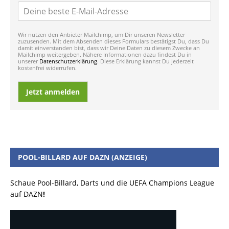
Wir nutzen den Anbieter Mailchimp, um Dir unseren Newsletter
zuzusenden. Mit dem Absenden dieses Formulars bestätigst Du, dass Du
damit einverstanden bist, dass wir Deine Daten zu diesem Zwecke an
Mailchimp weitergeben. Nähere Informationen dazu findest Du in
unserer
Datenschutzerklärung
. Diese Erklärung kannst Du jederzeit
kostenfrei widerrufen.
Jetzt anmelden
POOL-BILLARD AUF DAZN (ANZEIGE)
Schaue Pool-Billard, Darts und die UEFA Champions League
auf DAZN
!