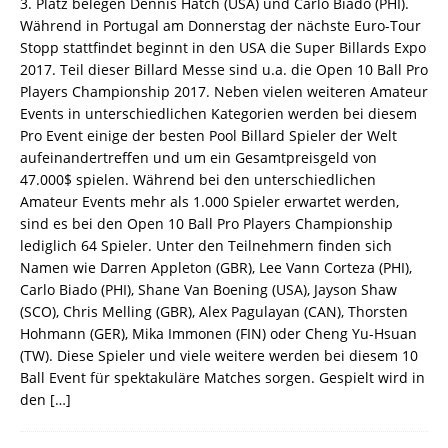
3. Platz belegen Dennis Hatch (USA) und Carlo Biado (PHI).
Während in Portugal am Donnerstag der nächste Euro-Tour
Stopp stattfindet beginnt in den USA die Super Billards Expo
2017. Teil dieser Billard Messe sind u.a. die Open 10 Ball Pro
Players Championship 2017. Neben vielen weiteren Amateur
Events in unterschiedlichen Kategorien werden bei diesem
Pro Event einige der besten Pool Billard Spieler der Welt
aufeinandertreffen und um ein Gesamtpreisgeld von
47.000$ spielen. Während bei den unterschiedlichen
Amateur Events mehr als 1.000 Spieler erwartet werden,
sind es bei den Open 10 Ball Pro Players Championship
lediglich 64 Spieler. Unter den Teilnehmern finden sich
Namen wie Darren Appleton (GBR), Lee Vann Corteza (PHI),
Carlo Biado (PHI), Shane Van Boening (USA), Jayson Shaw
(SCO), Chris Melling (GBR), Alex Pagulayan (CAN), Thorsten
Hohmann (GER), Mika Immonen (FIN) oder Cheng Yu-Hsuan
(TW). Diese Spieler und viele weitere werden bei diesem 10
Ball Event für spektakuläre Matches sorgen. Gespielt wird in
den
[…]