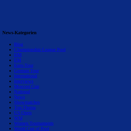
News-Kategorien
Blog
Championship League Pool
DM
EM
Euro-Tour
German Tour
International
Interviews
Mosconi Cup
National
News
Showmatches
Top-Thema
US Open
WM
Women Tournaments
World Cup of Pool