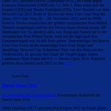
Open 2015 gewinnt Oliwia Czuprynska (POL) im Finale gegen
Kataryna Polovinchik (UKR) mit 7-2. Den 3. Platz teilen sich Ina
Kaplan (GER) und Marika Poikkijoki (FIN). Zwei Wochen vor dem
Mosconi Cup 2015 findet in Treviso der letzte Euro-Tour Stop des
Jahres 2015 statt. Vom 26. – 28. November 2015 wird im BHR-
Hotel in Treviso erneut eines der größten europäischen Pool Billard
Turniere ausgetragen und bei den Herren liegen bislang knapp 180
Meldungen vor. So ziemlich alles, was Rang und Namen hat in der
europäischen Pool Billard Szene, wird auf die Jagd nach dem
Gesamtpreisgeld von 34.000 Euro gehen. Titelverteidiger bei diesem
Euro-Tour Event ist der neunmalige Euro-Tour Sieger und
diesjährige Mosconi Cup Teilnehmer Nick van den Berg aus den
Niederlanden. Er gewann das Finale im Vorjahr gegen seinen
Landsmann Niels Feijen mit 9-3 –> Treviso Open 2014. Natürlich
gehören diese beiden auch 2015 zu den
[…]
Euro-Tour
Dutch Open 2015
28. September 2015
Sixpockets.de
Kommentare deaktiviert
für
Dutch Open 2015
Albin Ouschan (AUT) gewinnt Dutch Open 2015 im Finale gegen