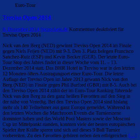
Euro-Tour
Treviso Open 2014
8. Dezember 2014
Sixpockets.de
Kommentare deaktiviert
für
Treviso Open 2014
Nick van den Berg (NED) gewinnt Treviso Open 2014 im Finale
gegen Niels Feijen (NED) mit 9-3. Den 3. Platz belegen Francisco
Sanchez-Ruiz (ESP) und Kevin Becker (GER). Der letzte Euro-
Tour Stop des Jahres findet in dieser Woche vom 11. – 13.
Dezember 2014 statt. Das BHR Hotel in Treviso war in den letzten
12 Monaten öfters Austragungsort einer Euro-Tour. Die letzte
Auflage der Treviso Open im Jahre 2013 gewann Nick van den
Berg (NED) im Finale gegen Phil Burford (GBR) mit 8-5. Auch bei
den Treviso Open 2014 zählt der im Euro-Tour Ranking führende
Nick van den Berg zu den ganz heißen Favoriten auf den Sieg in
der nähe von Venedig. Bei den Treviso Open 2014 sind bislang
mehr als 140 Teilnehmer aus ganz Europa gemeldet. Während in
den letzten Wochen die Matchroom Events die Turnierszene
dominiert haben und das World Pool Masters sowie der Mosconi
Cup im Mittelpunkt standen, konnten viele der besten europäischen
Spieler ihre Kräfte sparen und sich auf dieses 9 Ball Turnier
vorbereiten. Zu den Favoriten gehören neben den erfolgreichen
[…]