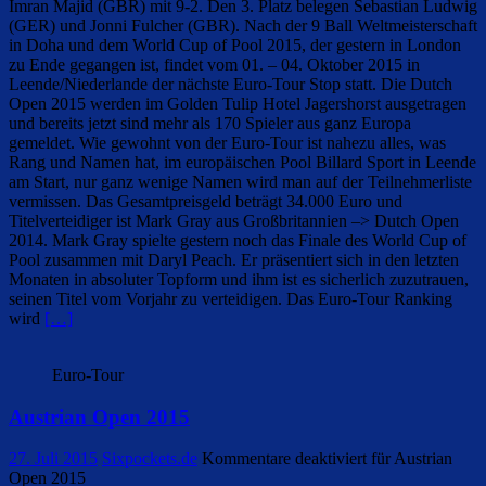
Imran Majid (GBR) mit 9-2. Den 3. Platz belegen Sebastian Ludwig
(GER) und Jonni Fulcher (GBR). Nach der 9 Ball Weltmeisterschaft
in Doha und dem World Cup of Pool 2015, der gestern in London
zu Ende gegangen ist, findet vom 01. – 04. Oktober 2015 in
Leende/Niederlande der nächste Euro-Tour Stop statt. Die Dutch
Open 2015 werden im Golden Tulip Hotel Jagershorst ausgetragen
und bereits jetzt sind mehr als 170 Spieler aus ganz Europa
gemeldet. Wie gewohnt von der Euro-Tour ist nahezu alles, was
Rang und Namen hat, im europäischen Pool Billard Sport in Leende
am Start, nur ganz wenige Namen wird man auf der Teilnehmerliste
vermissen. Das Gesamtpreisgeld beträgt 34.000 Euro und
Titelverteidiger ist Mark Gray aus Großbritannien –> Dutch Open
2014. Mark Gray spielte gestern noch das Finale des World Cup of
Pool zusammen mit Daryl Peach. Er präsentiert sich in den letzten
Monaten in absoluter Topform und ihm ist es sicherlich zuzutrauen,
seinen Titel vom Vorjahr zu verteidigen. Das Euro-Tour Ranking
wird
[…]
Euro-Tour
Austrian Open 2015
27. Juli 2015
Sixpockets.de
Kommentare deaktiviert
für Austrian
Open 2015