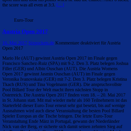
the score was all even at 3:3.
[…]
Euro-Tour
Austria Open 2017
16. Mai 2017
Sixpockets.de
Kommentare deaktiviert
für Austria
Open 2017
Mario He (AUT) gewinnt Austria Open 2017 im Finale gegen
Francisco Sanchez-Ruiz (SPA) mit 9-2. Den 3. Platz belegen Joshua
Filler (GER) und Albin Ouschan (AUT). Die Austria Womens
Open 2017 gewinnt Jasmin Ouschan (AUT) im Finale gegen
Veronika Ivanovskaia (GER) mit 7-2. Den 3. Platz belegen Kristina
Tkach (RUS) und Tina Vogelmann (GER). Die anspruchsvollste
Pool Billard Tour der Welt macht ihren nächsten Stopp in
Österreich. Die Austria Open 2017 finden vom 18. – 20. Mai 2017
in St. Johann statt. Mit mal wieder mehr als 160 Teilnehmern ist das
Starterfeld dieser Euro-Tour erneut sehr gut besetzt, bis auf wenige
Ausnahmen wird auch diese Veranstaltung die besten Pool Billard
Spieler Europas an die Tische bringen. Die letzte Euro-Tour
Veranstaltung Ende März in Portugal, gewann der Niederländer
Nick van der Berg, er sicherte sich damit seinen zehnten Sieg auf