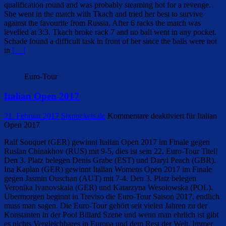
qualification round and was probably steaming hot for a revenge.
She went in the match with Tkach and tried her best to survive
against the favourite from Russia. After 6 racks the match was
levelled at 3:3. Tkach broke rack 7 and no ball went in any pocket.
Schade found a difficult task in front of her since the balls were not
in
[…]
Euro-Tour
Italian Open 2017
21. Februar 2017
Sixpockets.de
Kommentare deaktiviert
für Italian
Open 2017
Ralf Souquet (GER) gewinnt Italian Open 2017 im Finale gegen
Ruslan Chinakhov (RUS) mit 9-5, dies ist sein 22. Euro-Tour Titel!
Den 3. Platz belegen Denis Grabe (EST) und Daryl Peach (GBR).
Ina Kaplan (GER) gewinnt Italian Womens Open 2017 im Finale
gegen Jasmin Ouschan (AUT) mit 7-4. Den 3. Platz belegen
Veronika Ivanovskaia (GER) und Katarzyna Wesolowska (POL).
Übermorgen beginnt in Treviso die Euro-Tour Saison 2017, endlich
muss man sagen. Die Euro-Tour gehört seit vielen Jahren zu der
Konstanten in der Pool Billard Szene und wenn man ehrlich ist gibt
es nichts Vergleichbares in Europa und dem Rest der Welt. Immer