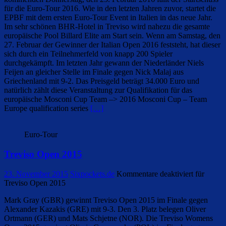
für die Euro-Tour 2016. Wie in den letzten Jahren zuvor, startet die
EPBF mit dem ersten Euro-Tour Event in Italien in das neue Jahr.
Im sehr schönen BHR-Hotel in Treviso wird nahezu die gesamte
europäische Pool Billard Elite am Start sein. Wenn am Samstag, den
27. Februar der Gewinner der Italian Open 2016 feststeht, hat dieser
sich durch ein Teilnehmerfeld von knapp 200 Spieler
durchgekämpft. Im letzten Jahr gewann der Niederländer Niels
Feijen an gleicher Stelle im Finale gegen Nick Malaj aus
Griechenland mit 9-2. Das Preisgeld beträgt 34.000 Euro und
natürlich zählt diese Veranstaltung zur Qualifikation für das
europäische Mosconi Cup Team –> 2016 Mosconi Cup – Team
Europe qualification series
[…]
Euro-Tour
Treviso Open 2015
23. November 2015
Sixpockets.de
Kommentare deaktiviert
für
Treviso Open 2015
Mark Gray (GBR) gewinnt Treviso Open 2015 im Finale gegen
Alexander Kazakis (GRE) mit 9-3. Den 3. Platz belegen Oliver
Ortmann (GER) und Mats Schjetne (NOR). Die Treviso Womens