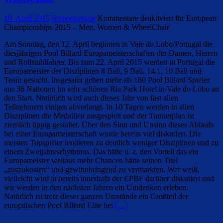
10. April 2015
Sixpockets.de
Kommentare deaktiviert
für European
Championships 2015 – Men, Women & WheelChair
Am Sonntag, den 12. April beginnen in Vale do Lobo/Portugal die
diesjährigen Pool Billard Europameisterschaften der Damen, Herren
und Rollstuhlfahrer. Bis zum 22. April 2015 werden in Portugal die
Europameister der Disziplinen 8 Ball, 9 Ball, 14.1, 10 Ball und
Team gesucht. Insgesamt gehen mehr als 180 Pool Billard Spieler
aus 36 Nationen im sehr schönen Ria Park Hotel in Vale do Lobo an
den Start. Natürlich wird auch dieses Jahr von fast allen
Teilnehmern einiges abverlangt. In 10 Tagen werden in allen
Disziplinen die Medaillen ausgespielt und der Turnierplan ist
ziemlich üppig gestaltet. Über den Sinn und Unsinn dieses Ablaufs
bei einer Europameisterschaft wurde bereits viel diskutiert. Die
meisten Topspieler tendieren zu deutlich weniger Disziplinen und zu
einem Zweijahresrhythmus. Das hätte u. a. den Vorteil das ein
Europameister weitaus mehr Chancen hätte seinen Titel
„auszukosten“ und gewinnbringend zu vermarkten. Wer weiß,
vielleicht wird ja bereits innerhalb der EPBF darüber diskutiert und
wir werden in den nächsten Jahren ein Umdenken erleben.
Natürlich ist trotz dieser ganzen Umstände ein Großteil der
europäischen Pool Billard Elite bei
[…]