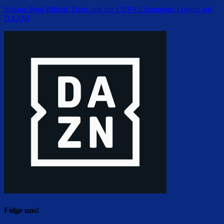
Schaue Pool-Billard, Darts und die UEFA Champions League auf
DAZN
!
Folge uns!