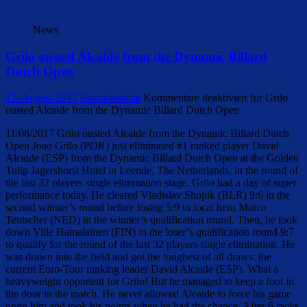
News
Grilo ousted Alcaide from the Dynamic Billard
Dutch Open
12. August 2017
Sixpockets.de
Kommentare deaktiviert
für Grilo
ousted Alcaide from the Dynamic Billard Dutch Open
11/08/2017 Grilo ousted Alcaide from the Dynamic Billard Dutch
Open Joao Grilo (POR) just eliminated #1 ranked player David
Alcaide (ESP) from the Dynamic Billard Dutch Open at the Golden
Tulip Jagershorst Hotel in Leende, The Netherlands, in the round of
the last 32 players single elimination stage. Grilo had a day of super
performance today. He cleared Vladislav Shopik (BLR) 9:6 in the
second winner’s round before losing 5:9 to local hero Marco
Teutscher (NED) in the winner’s qualification round. Then, he took
down Ville Hamalainen (FIN) in the loser’s qualification round 9:7
to qualify for the round of the last 32 players single elimination. He
was drawn into the field and got the toughest of all draws: the
current Euro-Tour ranking leader David Alcaide (ESP). What a
heavyweight opponent for Grilo! But he managed to keep a foot in
the door in the match. He never allowed Alcaide to force his game
upon him and took his points when he had the chance. After 6 racks,