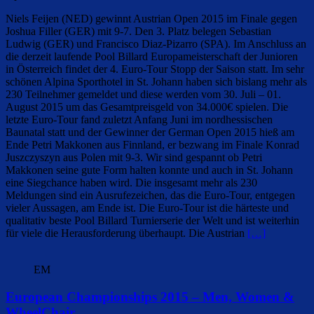
Niels Feijen (NED) gewinnt Austrian Open 2015 im Finale gegen
Joshua Filler (GER) mit 9-7. Den 3. Platz belegen Sebastian
Ludwig (GER) und Francisco Diaz-Pizarro (SPA). Im Anschluss an
die derzeit laufende Pool Billard Europameisterschaft der Junioren
in Österreich findet der 4. Euro-Tour Stopp der Saison statt. Im sehr
schönen Alpina Sporthotel in St. Johann haben sich bislang mehr als
230 Teilnehmer gemeldet und diese werden vom 30. Juli – 01.
August 2015 um das Gesamtpreisgeld von 34.000€ spielen. Die
letzte Euro-Tour fand zuletzt Anfang Juni im nordhessischen
Baunatal statt und der Gewinner der German Open 2015 hieß am
Ende Petri Makkonen aus Finnland, er bezwang im Finale Konrad
Juszczyszyn aus Polen mit 9-3. Wir sind gespannt ob Petri
Makkonen seine gute Form halten konnte und auch in St. Johann
eine Siegchance haben wird. Die insgesamt mehr als 230
Meldungen sind ein Ausrufezeichen, das die Euro-Tour, entgegen
vieler Aussagen, am Ende ist. Die Euro-Tour ist die härteste und
qualitativ beste Pool Billard Turnierserie der Welt und ist weiterhin
für viele die Herausforderung überhaupt. Die Austrian
[…]
EM
European Championships 2015 – Men, Women &
WheelChair