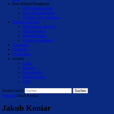
Pool Billard Ranglisten
WPA Weltrangliste
Euro-Tour Rangliste
German Tour Rangliste
Billard-Adressen
Billardsalons & Bars
Billardvereine
Billardhändler
Eintrag hinzufügen
Cuemaker
Verbände
Champions
weitere
Links
Historie
Downloads
Bildergalerien
FAQ
Suchen nach:
Startseite
Jakub Koniar
Jakub Koniar