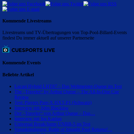
Kommende Livestreams
Livestreams und TV-Übertragungen von Top-Pool-Billard-Events
findest Du immer aktuell auf unserer Partnerseite
Kommende Events
Beliebte Artikel
Lucasi Hybrid LHT87 – Das Weltmeister-Queue im Test
The „Traveler“ by Arthur Queue – The All-In-One Cue
Review
Test: Players Pure-X HXT-P1 (Schwarz)
Interview mit John Blacklaw
Der „Traveler“ von Arthur Queue – Das…
Interview mit Ina Kaplan
Universal Break/Jump UNBB-5 im Test
Vorankündigung: Battle of Straight Pool Returns!…