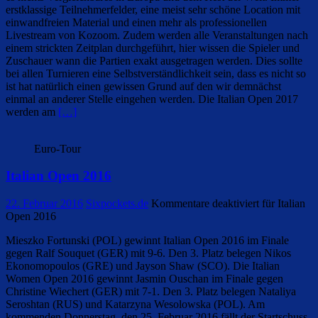
erstklassige Teilnehmerfelder, eine meist sehr schöne Location mit
einwandfreien Material und einen mehr als professionellen
Livestream von Kozoom. Zudem werden alle Veranstaltungen nach
einem strickten Zeitplan durchgeführt, hier wissen die Spieler und
Zuschauer wann die Partien exakt ausgetragen werden. Dies sollte
bei allen Turnieren eine Selbstverständlichkeit sein, dass es nicht so
ist hat natürlich einen gewissen Grund auf den wir demnächst
einmal an anderer Stelle eingehen werden. Die Italian Open 2017
werden am
[…]
Euro-Tour
Italian Open 2016
22. Februar 2016
Sixpockets.de
Kommentare deaktiviert
für Italian
Open 2016
Mieszko Fortunski (POL) gewinnt Italian Open 2016 im Finale
gegen Ralf Souquet (GER) mit 9-6. Den 3. Platz belegen Nikos
Ekonomopoulos (GRE) und Jayson Shaw (SCO). Die Italian
Women Open 2016 gewinnt Jasmin Ouschan im Finale gegen
Christine Wiechert (GER) mit 7-1. Den 3. Platz belegen Nataliya
Seroshtan (RUS) und Katarzyna Wesolowska (POL). Am
kommenden Donnerstag, den 25. Februar 2016 fällt der Startschuss