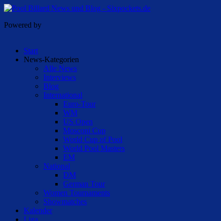
Powered by
Start
News-Kategorien
Alle News
Interviews
Blog
International
Euro-Tour
WM
US Open
Mosconi Cup
World Cup of Pool
World Pool Masters
EM
National
DM
German Tour
Women Tournaments
Showmatches
Kalender
Liga