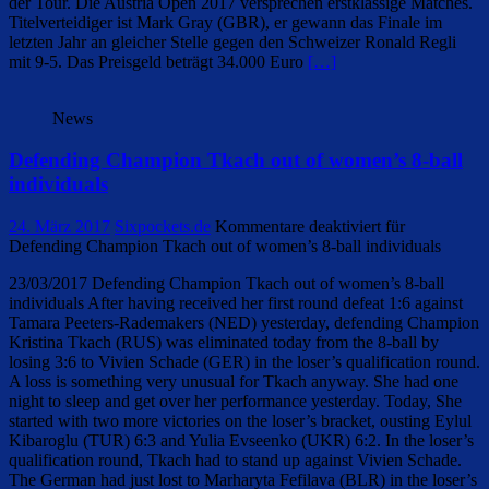
der Tour. Die Austria Open 2017 versprechen erstklassige Matches.
Titelverteidiger ist Mark Gray (GBR), er gewann das Finale im
letzten Jahr an gleicher Stelle gegen den Schweizer Ronald Regli
mit 9-5. Das Preisgeld beträgt 34.000 Euro
[…]
News
Defending Champion Tkach out of women’s 8-ball
individuals
24. März 2017
Sixpockets.de
Kommentare deaktiviert
für
Defending Champion Tkach out of women’s 8-ball individuals
23/03/2017 Defending Champion Tkach out of women’s 8-ball
individuals After having received her first round defeat 1:6 against
Tamara Peeters-Rademakers (NED) yesterday, defending Champion
Kristina Tkach (RUS) was eliminated today from the 8-ball by
losing 3:6 to Vivien Schade (GER) in the loser’s qualification round.
A loss is something very unusual for Tkach anyway. She had one
night to sleep and get over her performance yesterday. Today, She
started with two more victories on the loser’s bracket, ousting Eylul
Kibaroglu (TUR) 6:3 and Yulia Evseenko (UKR) 6:2. In the loser’s
qualification round, Tkach had to stand up against Vivien Schade.
The German had just lost to Marharyta Fefilava (BLR) in the loser’s