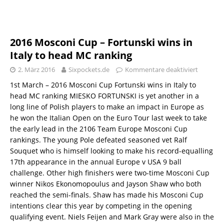
2016 Mosconi Cup – Fortunski wins in
Italy to head MC ranking
2. März 2016
Sixpockets.de
Kommentare deaktiviert
1st March – 2016 Mosconi Cup Fortunski wins in Italy to
head MC ranking MIESKO FORTUNSKI is yet another in a
long line of Polish players to make an impact in Europe as
he won the Italian Open on the Euro Tour last week to take
the early lead in the 2106 Team Europe Mosconi Cup
rankings. The young Pole defeated seasoned vet Ralf
Souquet who is himself looking to make his record-equalling
17th appearance in the annual Europe v USA 9 ball
challenge. Other high finishers were two-time Mosconi Cup
winner Nikos Ekonomopoulus and Jayson Shaw who both
reached the semi-finals. Shaw has made his Mosconi Cup
intentions clear this year by competing in the opening
qualifying event. Niels Feijen and Mark Gray were also in the