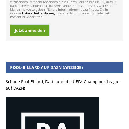
zuzusenden. Mit dem Absenden dieses Formulars bestätigst Du, dass Du
damit einverstanden bist, dass wir Deine Daten zu diesem Zwecke an
Mailchimp weitergeben. Nähere Informationen dazu findest Du in
unserer
Datenschutzerklärung
. Diese Erklärung kannst Du jederzeit
kostenfrei widerrufen.
Jetzt anmelden
POOL-BILLARD AUF DAZN (ANZEIGE)
Schaue Pool-Billard, Darts und die UEFA Champions League
auf DAZN
!