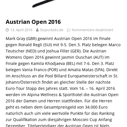
Austrian Open 2016
13. April 2016
Sixpockets.de
Kommentare deaktiviert
Mark Gray (GBR) gewinnt Austrian Open 2016 im Finale
gegen Ronald Regli (SUI) mit 9-5. Den 3. Platz belegen Marco
Teutscher (NED) und Joshua Filler (GER). Die Austrian
Womens Open 2016 gewinnt Jasmin Ouschan (AUT) im
Finale gegen Kamila Khodjaeva (BEL) mit 7-6. Den 3. Platz
belegen Vania Franco (POR) und Amalia Matas (SPA). Direkt
im Anschluss an die Pool Billard Europameisterschaft in St.
Johann/Österreich findet an gleicher Stelle der nächste
Euro-Tour Stopp des Jahres statt. Vom 14. – 16. April 2016
werden im Alpina Wellness & Sporthotel die Austrian Open
2016 der Damen und Herren stattfinden. Für die Herren
geht es neben dem Gesamtpreisgeld von 34.000 Euro
natürlich auch um viele wertvolle Punkte für das Ranking
zur Qualifikation zum diesjährigen Mosconi Cup Anfang
Dezember. Titelverteidiger der Austrian Open ist Niels