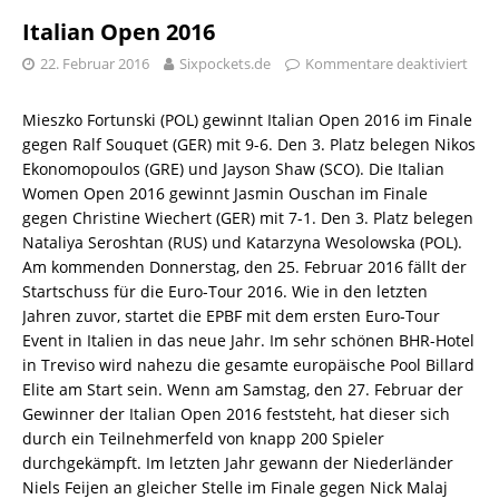
Italian Open 2016
22. Februar 2016
Sixpockets.de
Kommentare deaktiviert
Mieszko Fortunski (POL) gewinnt Italian Open 2016 im Finale
gegen Ralf Souquet (GER) mit 9-6. Den 3. Platz belegen Nikos
Ekonomopoulos (GRE) und Jayson Shaw (SCO). Die Italian
Women Open 2016 gewinnt Jasmin Ouschan im Finale
gegen Christine Wiechert (GER) mit 7-1. Den 3. Platz belegen
Nataliya Seroshtan (RUS) und Katarzyna Wesolowska (POL).
Am kommenden Donnerstag, den 25. Februar 2016 fällt der
Startschuss für die Euro-Tour 2016. Wie in den letzten
Jahren zuvor, startet die EPBF mit dem ersten Euro-Tour
Event in Italien in das neue Jahr. Im sehr schönen BHR-Hotel
in Treviso wird nahezu die gesamte europäische Pool Billard
Elite am Start sein. Wenn am Samstag, den 27. Februar der
Gewinner der Italian Open 2016 feststeht, hat dieser sich
durch ein Teilnehmerfeld von knapp 200 Spieler
durchgekämpft. Im letzten Jahr gewann der Niederländer
Niels Feijen an gleicher Stelle im Finale gegen Nick Malaj