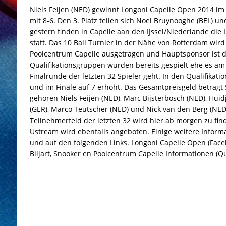
Niels Feijen (NED) gewinnt Longoni Capelle Open 2014 im 
mit 8-6. Den 3. Platz teilen sich Noel Bruynooghe (BEL) u
gestern finden in Capelle aan den IJssel/Niederlande die
statt. Das 10 Ball Turnier in der Nähe von Rotterdam wird 
Poolcentrum Capelle ausgetragen und Hauptsponsor ist di
Qualifikationsgruppen wurden bereits gespielt ehe es am 
Finalrunde der letzten 32 Spieler geht. In den Qualifikati
und im Finale auf 7 erhöht. Das Gesamtpreisgeld beträgt 
gehören Niels Feijen (NED), Marc Bijsterbosch (NED), Huidj
(GER), Marco Teutscher (NED) und Nick van den Berg (NED
Teilnehmerfeld der letzten 32 wird hier ab morgen zu find
Ustream wird ebenfalls angeboten. Einige weitere Informa
und auf den folgenden Links. Longoni Capelle Open (Faceb
Biljart, Snooker en Poolcentrum Capelle Informationen (Q