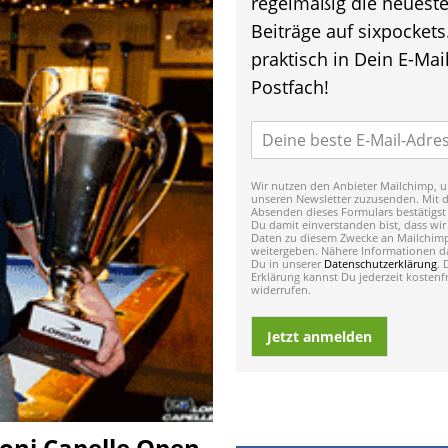
regelmäßig die neuest
Beiträge auf sixpockets
praktisch in Dein E-Mail
Postfach!
Wir nutzen den Anbieter Mailchimp, u
unseren Newsletter zuzusenden. Mit 
Absenden dieses Formulars bestätigst
Du damit einverstanden bist, dass wir
Daten zu diesem Zwecke an Mailchim
weitergeben. Nähere Informationen da
Du in unserer
Datenschutzerklärung
. 
Erklärung kannst Du jederzeit kostenfr
widerrufen.
Jetzt anmelden
goni Capelle Open