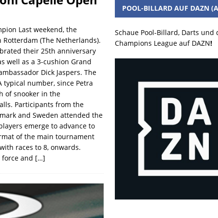
POOL-BILLARD AUF DAZN (A
mpion Last weekend, the
Schaue Pool-Billard, Darts und
n Rotterdam (The Netherlands).
Champions League auf DAZN
!
brated their 25th anniversary
 as well as a 3-cushion Grand
ambassador Dick Jaspers. The
A typical number, since Petra
 of snooker in the
lls. Participants from the
enmark and Sweden attended the
 players emerge to advance to
rmat of the main tournament
 with races to 8, onwards.
n force and
[…]