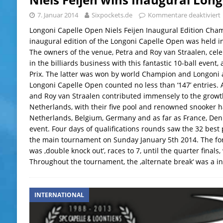
7. Januar 2014
Sixpockets.de
Kommentare deaktiviert
Longoni Capelle Open Niels Feijen Inaugural Edition Cha
inaugural edition of the Longoni Capelle Open was held i
The owners of the venue, Petra and Roy van Straalen, cele
in the billiards business with this fantastic 10-ball event,
Prix. The latter was won by world Champion and Longoni 
Longoni Capelle Open counted no less than ‘147’ entries. 
and Roy van Straalen contributed immensely to the growth
Netherlands, with their five pool and renowned snooker ha
Netherlands, Belgium, Germany and as far as France, D
event. Four days of qualifications rounds saw the 32 best
the main tournament on Sunday January 5th 2014. The fo
was ‚double knock out’, races to 7, until the quarter finals,
Throughout the tournament, the ‚alternate break‘ was a i
INTERNATIONAL