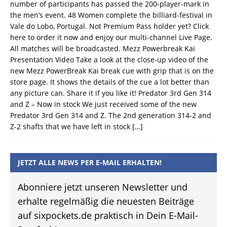
number of participants has passed the 200-player-mark in
the men’s event. 48 Women complete the billiard-festival in
Vale do Lobo, Portugal. Not Premium Pass holder yet? Click
here to order it now and enjoy our multi-channel Live Page.
All matches will be broadcasted. Mezz Powerbreak Kai
Presentation Video Take a look at the close-up video of the
new Mezz PowerBreak Kai break cue with grip that is on the
store page. It shows the details of the cue a lot better than
any picture can. Share it if you like it! Predator 3rd Gen 314
and Z – Now in stock We just received some of the new
Predator 3rd Gen 314 and Z. The 2nd generation 314-2 and
Z-2 shafts that we have left in stock
[…]
JETZT ALLE NEWS PER E-MAIL ERHALTEN!
Abonniere jetzt unseren Newsletter und
erhalte regelmäßig die neuesten Beiträge
auf sixpockets.de praktisch in Dein E-Mail-