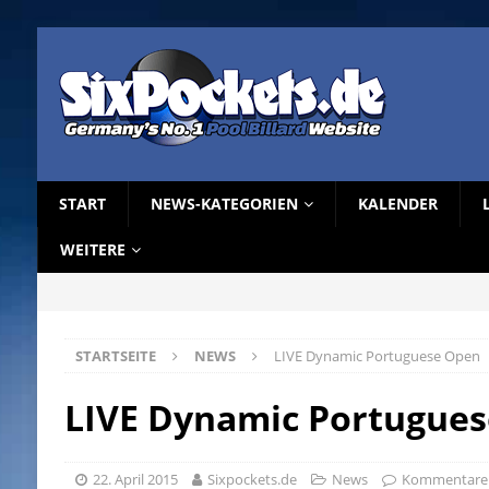
START
NEWS-KATEGORIEN
KALENDER
WEITERE
STARTSEITE
NEWS
LIVE Dynamic Portuguese Open
LIVE Dynamic Portugue
22. April 2015
Sixpockets.de
News
Kommentare d