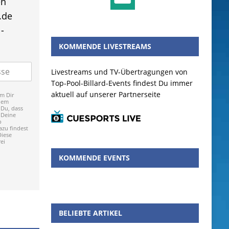
en
.de
-
KOMMENDE LIVESTREAMS
Livestreams und TV-Übertragungen von
Top-Pool-Billard-Events findest Du immer
aktuell auf unserer Partnerseite
m Dir
dem
 Du, dass
 Deine
p
zu findest
Diese
ei
KOMMENDE EVENTS
BELIEBTE ARTIKEL