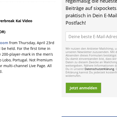
regelmäßig die neuest
Beiträge auf sixpockets
praktisch in Dein E-Mail
erbreak Kai Video
Postfach!
OR)
zoom
from Thursday, April 23rd
be held. For the first time in
Wir nutzen den Anbieter Mailchimp, u
unseren Newsletter zuzusenden. Mit 
e 200-player-mark in the men’s
Absenden dieses Formulars bestätigst
Du damit einverstanden bist, dass wir
do Lobo, Portugal. Not Premium
Daten zu diesem Zwecke an Mailchim
r multi-channel Live Page. All
weitergeben. Nähere Informationen da
Du in unserer
Datenschutzerklärung
. 
d.
Erklärung kannst Du jederzeit kostenfr
widerrufen.
Jetzt anmelden