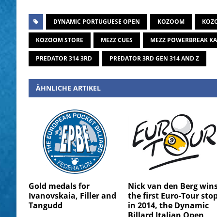
DYNAMIC PORTUGUESE OPEN
KOZOOM
KOZO
KOZOOM STORE
MEZZ CUES
MEZZ POWERBREAK KA
PREDATOR 314 3RD
PREDATOR 3RD GEN 314 AND Z
ÄHNLICHE ARTIKEL
Gold medals for
Nick van den Berg win
Ivanovskaia, Filler and
the first Euro-Tour sto
Tangudd
in 2014, the Dynamic
Billard Italian Open