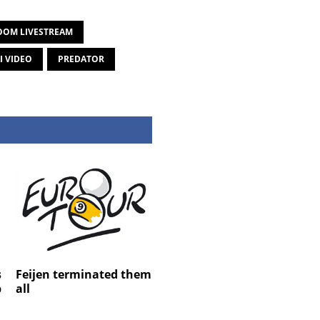
OM LIVESTREAM
I VIDEO
PREDATOR
s
Feijen terminated them
p
all