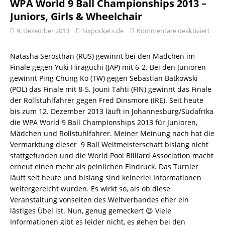
WPA World 9 Ball Championships 2013 –
Juniors, Girls & Wheelchair
9. Dezember 2013
Sixpockets.de
Kommentare deaktiviert
Natasha Serosthan (RUS) gewinnt bei den Mädchen im
Finale gegen Yuki Hiraguchi (JAP) mit 6-2. Bei den Junioren
gewinnt Ping Chung Ko (TW) gegen Sebastian Batkowski
(POL) das Finale mit 8-5. Jouni Tahti (FIN) gewinnt das Finale
der Rollstuhlfahrer gegen Fred Dinsmore (IRE). Seit heute
bis zum 12. Dezember 2013 läuft in Johannesburg/Südafrika
die WPA World 9 Ball Championships 2013 für Junioren,
Mädchen und Rollstuhlfahrer. Meiner Meinung nach hat die
Vermarktung dieser 9 Ball Weltmeisterschaft bislang nicht
stattgefunden und die World Pool Billiard Association macht
erneut einen mehr als peinlichen Eindruck. Das Turnier
läuft seit heute und bislang sind keinerlei Informationen
weitergereicht wurden. Es wirkt so, als ob diese
Veranstaltung vonseiten des Weltverbandes eher ein
lästiges Übel ist. Nun, genug gemeckert 😉 Viele
Informationen gibt es leider nicht, es gehen bei den