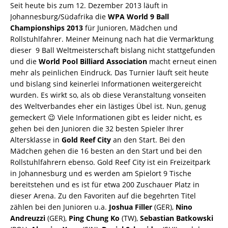
Seit heute bis zum 12. Dezember 2013 läuft in
Johannesburg/Südafrika die
WPA World 9 Ball
Championships 2013
für Junioren, Mädchen und
Rollstuhlfahrer. Meiner Meinung nach hat die Vermarktung
dieser 9 Ball Weltmeisterschaft bislang nicht stattgefunden
und die
World Pool Billiard Association
macht erneut einen
mehr als peinlichen Eindruck. Das Turnier läuft seit heute
und bislang sind keinerlei Informationen weitergereicht
wurden. Es wirkt so, als ob diese Veranstaltung vonseiten
des Weltverbandes eher ein lästiges Übel ist. Nun, genug
gemeckert 😉 Viele Informationen gibt es leider nicht, es
gehen bei den Junioren die 32 besten Spieler Ihrer
Altersklasse in
Gold Reef City
an den Start. Bei den
Mädchen gehen die 16 besten an den Start und bei den
Rollstuhlfahrern ebenso. Gold Reef City ist ein Freizeitpark
in Johannesburg und es werden am Spielort 9 Tische
bereitstehen und es ist für etwa 200 Zuschauer Platz in
dieser Arena. Zu den Favoriten auf die begehrten Titel
zählen bei den Junioren u.a.
Joshua Filler
(GER),
Nino
Andreuzzi
(GER),
Ping Chung Ko
(TW),
Sebastian Batkowski