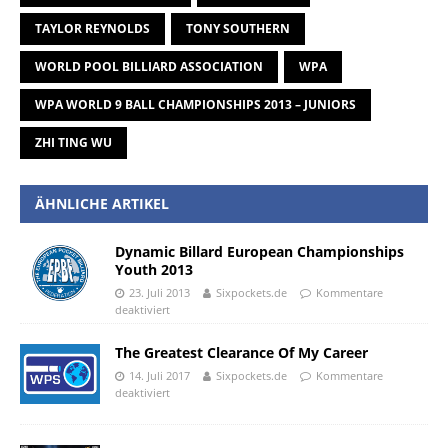
TAYLOR REYNOLDS
TONY SOUTHERN
WORLD POOL BILLIARD ASSOCIATION
WPA
WPA WORLD 9 BALL CHAMPIONSHIPS 2013 – JUNIORS
ZHI TING WU
ÄHNLICHE ARTIKEL
Dynamic Billard European Championships
Youth 2013
23. Juli 2013
Sixpockets.de
Kommentare
deaktiviert
The Greatest Clearance Of My Career
14. Juli 2017
Sixpockets.de
Kommentare
deaktiviert