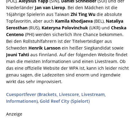
(POL),
Aloysius Yapp
(SIN),
Daniel Schneider
(SUI) und der
Niederländer
Jan van Lierop
. Bei den Mädchen ist die
16jährige Spielerin aus Taiwan
Zhi Ting Wu
die absolute
Topfavoritin, aber auch
Kamila Khodjaeva
(BEL),
Nataliya
Serosthan
(RUS),
Kateryna Polovinchuk
(UKR) und
Cheska
Centeno
(PHI) werden sicherlich Ihre Chance bekommen.
Bei den Rollstuhlfahrern ist der Titelverteidiger aus
Schweden
Henrik Larsson
ein heißer Siegkandidat sowie
Jouni Tahti
aus Finnland. Auf der folgenden Website findet
man die meisten Informationen und einen Livestream. Ob
das eine offizielle Website der WPA ist, kann ich leider nicht
genau sagen, die Ladezeiten sind enorm und irgendwie
wirkt das sehr improvisiert.
Cuesportfever (Brackets, Livescore, Livestream,
Informationen)
,
Gold Reef City (Spielort)
Anzeige