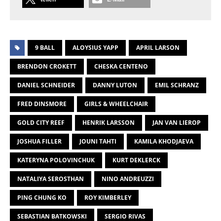
9 BALL
ALOYSIUS YAPP
APRIL LARSON
BRENDON CROKETT
CHESKA CENTENO
DANIEL SCHNEIDER
DANNY LUTON
EMIL SCHRANZ
FRED DINSMORE
GIRLS & WHEELCHAIR
GOLD CITY REEF
HENRIK LARSSON
JAN VAN LIEROP
JOSHUA FILLER
JOUNI TAHTI
KAMILA KHODJAEVA
KATERYNA POLOVINCHUK
KURT DEKLERCK
NATALIYA SEROSTHAN
NINO ANDREUZZI
PING CHUNG KO
ROY KIMBERLEY
SEBASTIAN BATKOWSKI
SERGIO RIVAS