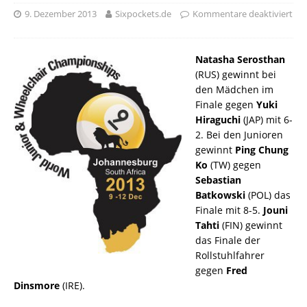
9. Dezember 2013
Sixpockets.de
Kommentare deaktiviert
Natasha Serosthan
(RUS) gewinnt bei
den Mädchen im
Finale gegen
Yuki
Hiraguchi
(JAP) mit 6-
2. Bei den Junioren
gewinnt
Ping Chung
Ko
(TW) gegen
Sebastian
Batkowski
(POL) das
Finale mit 8-5.
Jouni
Tahti
(FIN) gewinnt
das Finale der
Rollstuhlfahrer
gegen
Fred
Dinsmore
(IRE).