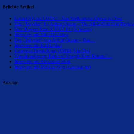
Beliebte Artikel
Lucasi Hybrid LHT87 – Das Weltmeister-Queue im Test
The „Traveler“ by Arthur Queue – The All-In-One Cue Revie
Test: Players Pure-X HXT-P1 (Schwarz)
Interview mit John Blacklaw
Der „Traveler“ von Arthur Queue – Das…
Interview mit Ina Kaplan
Universal Break/Jump UNBB-5 im Test
Vorankündigung: Battle of Straight Pool Returns!…
Interview mit Alexander Stritt
Interview mit Markus Vogt (cuechanger)
Anzeige