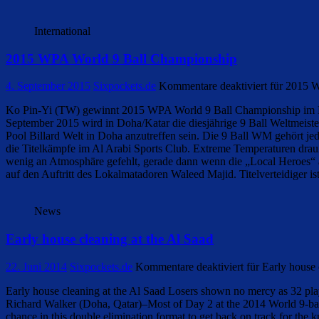
International
2015 WPA World 9 Ball Championship
4. September 2015
Sixpockets.de
Kommentare deaktiviert
für 2015 W
Ko Pin-Yi (TW) gewinnt 2015 WPA World 9 Ball Championship im F
September 2015 wird in Doha/Katar die diesjährige 9 Ball Weltmeist
Pool Billard Welt in Doha anzutreffen sein. Die 9 Ball WM gehört je
die Titelkämpfe im Al Arabi Sports Club. Extreme Temperaturen drauße
wenig an Atmosphäre gefehlt, gerade dann wenn die „Local Heroes“ a
auf den Auftritt des Lokalmatadoren Waleed Majid. Titelverteidiger is
News
Early house cleaning at the Al Saad
22. Juni 2014
Sixpockets.de
Kommentare deaktiviert
für Early house 
Early house cleaning at the Al Saad Losers shown no mercy as 32 pl
Richard Walker (Doha, Qatar)–Most of Day 2 at the 2014 World 9-ball 
chance in this double elimination format to get back on track for the 