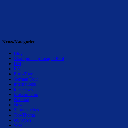
News-Kategorien
Blog
Championship League Pool
DM
EM
Euro-Tour
German Tour
International
Interviews
Mosconi Cup
National
News
Showmatches
Top-Thema
US Open
WM