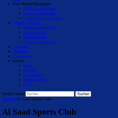
Pool Billard Ranglisten
WPA Weltrangliste
Euro-Tour Rangliste
German Tour Rangliste
Billard-Adressen
Billardsalons & Bars
Billardvereine
Billardhändler
Eintrag hinzufügen
Cuemaker
Verbände
Champions
weitere
Links
Historie
Downloads
Bildergalerien
FAQ
Suchen nach:
Startseite
Al Saad Sports Club
Al Saad Sports Club