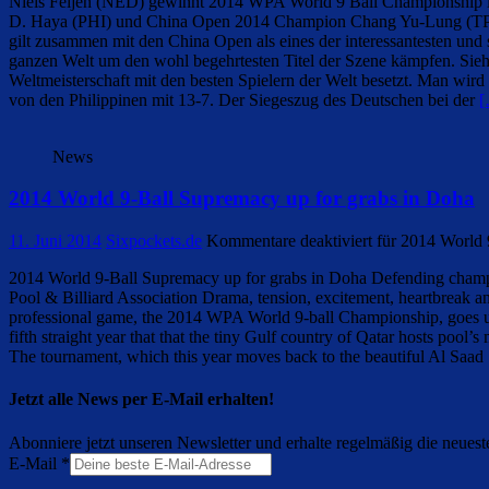
Niels Feijen (NED) gewinnt 2014 WPA World 9 Ball Championship im F
D. Haya (PHI) und China Open 2014 Champion Chang Yu-Lung (TPE). 
gilt zusammen mit den China Open als eines der interessantesten und
ganzen Welt um den wohl begehrtesten Titel der Szene kämpfen. Sieht
Weltmeisterschaft mit den besten Spielern der Welt besetzt. Man wi
von den Philippinen mit 13-7. Der Siegeszug des Deutschen bei der
[
News
2014 World 9-Ball Supremacy up for grabs in Doha
11. Juni 2014
Sixpockets.de
Kommentare deaktiviert
für 2014 World 
2014 World 9-Ball Supremacy up for grabs in Doha Defending champio
Pool & Billiard Association Drama, tension, excitement, heartbreak and
professional game, the 2014 WPA World 9-ball Championship, goes up 
fifth straight year that that the tiny Gulf country of Qatar hosts pool
The tournament, which this year moves back to the beautiful Al Saad 
Jetzt alle News per E-Mail erhalten!
Abonniere jetzt unseren Newsletter und erhalte regelmäßig die neuest
E-Mail
*