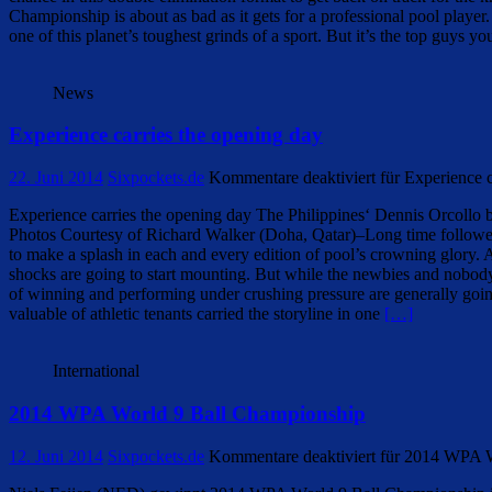
Championship is about as bad as it gets for a professional pool player. 
one of this planet’s toughest grinds of a sport. But it’s the top guys you
News
Experience carries the opening day
22. Juni 2014
Sixpockets.de
Kommentare deaktiviert
für Experience c
Experience carries the opening day The Philippines‘ Dennis Orcollo 
Photos Courtesy of Richard Walker (Doha, Qatar)–Long time follower
to make a splash in each and every edition of pool’s crowning glory.
shocks are going to start mounting. But while the newbies and nobody’s
of winning and performing under crushing pressure are generally goi
valuable of athletic tenants carried the storyline in one
[…]
International
2014 WPA World 9 Ball Championship
12. Juni 2014
Sixpockets.de
Kommentare deaktiviert
für 2014 WPA W