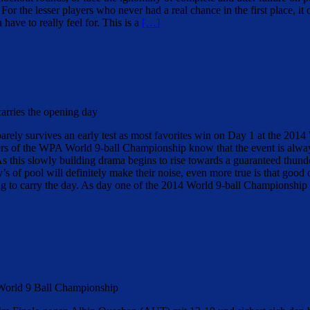
For the lesser players who never had a real chance in the first place, it
 have to really feel for. This is a
[…]
arries the opening day
barely survives an early test as most favorites win on Day 1 at the 20
s of the WPA World 9-ball Championship know that the event is always 
 As this slowly building drama begins to rise towards a guaranteed thun
 of pool will definitely make their noise, even more true is that good o
ng to carry the day. As day one of the 2014 World 9-ball Championship
orld 9 Ball Championship