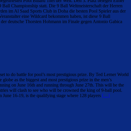
hrtesten Pool Billard Titel der Welt. Den 3. Platz belegen Elmer
ll Championship statt. Die 9 Ball Weltmeisterschaft der Herren
rden im Al Saad Sports Club in Doha die besten Pool Spieler aus der
eranstalter eine Wildcard bekommen haben, ist diese 9 Ball
nn der deutsche Thorsten Hohmann im Finale gegen Antonio Gabica
to do battle for pool’s most prestigious prize. By Ted Lerner World
e globe as the biggest and most prestigious prize in the men’s
nning on June 16th and running through June 27th. This will be the
tries will clash to see who will be crowned the king of 9-ball pool.
m June 16-19, is the qualifying stage where 128 players
[…]