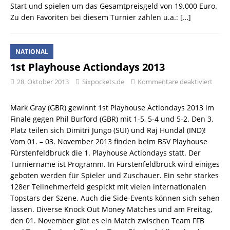
Start und spielen um das Gesamtpreisgeld von 19.000 Euro.
Zu den Favoriten bei diesem Turnier zählen u.a.:
[…]
NATIONAL
1st Playhouse Actiondays 2013
28. Oktober 2013
Sixpockets.de
Kommentare deaktiviert
Mark Gray (GBR) gewinnt 1st Playhouse Actiondays 2013 im
Finale gegen Phil Burford (GBR) mit 1-5, 5-4 und 5-2. Den 3.
Platz teilen sich Dimitri Jungo (SUI) und Raj Hundal (IND)!
Vom 01. – 03. November 2013 finden beim BSV Playhouse
Fürstenfeldbruck die 1. Playhouse Actiondays statt. Der
Turniername ist Programm. In Fürstenfeldbruck wird einiges
geboten werden für Spieler und Zuschauer. Ein sehr starkes
128er Teilnehmerfeld gespickt mit vielen internationalen
Topstars der Szene. Auch die Side-Events können sich sehen
lassen. Diverse Knock Out Money Matches und am Freitag,
den 01. November gibt es ein Match zwischen Team FFB