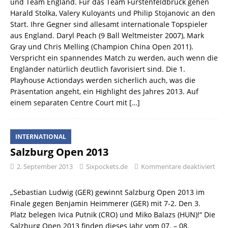
und Team England. Für das Team Fürstenfeldbruck gehen
Harald Stolka, Valery Kuloyants und Philip Stojanovic an den
Start. Ihre Gegner sind allesamt internationale Topspieler
aus England. Daryl Peach (9 Ball Weltmeister 2007), Mark
Gray und Chris Melling (Champion China Open 2011).
Verspricht ein spannendes Match zu werden, auch wenn die
Engländer natürlich deutlich favorisiert sind. Die 1.
Playhouse Actiondays werden sicherlich auch, was die
Präsentation angeht, ein Highlight des Jahres 2013. Auf
einem separaten Centre Court mit
[…]
INTERNATIONAL
Salzburg Open 2013
2. September 2013
Sixpockets.de
Kommentare deaktiviert
„Sebastian Ludwig (GER) gewinnt Salzburg Open 2013 im
Finale gegen Benjamin Heimmerer (GER) mit 7-2. Den 3.
Platz belegen Ivica Putnik (CRO) und Miko Balazs (HUN)!“ Die
Salzburg Open 2013 finden dieses Jahr vom 07. – 08.