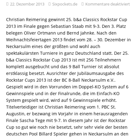
22. Dezember 2013
Sixpockets.de
Kommentare deaktiviert
Christian Reimering gewinnt 25. b&a Classics Rockstar Cup
2013 im Finale gegen Sebastian Staab mit 9-3. Den 3. Platz
belegen Oliver Ortmann und Bernd Jahnke. Nach den
Weihnachtsfeiertagen 2013 findet vom 28. – 30. Dezember in
Neckarsulm eines der größten und wohl auch
spektakulärsten Turniere in ganz Deutschland statt. Der 25.
b&a Classics Rockstar Cup 2013 ist mit 256 Teilnehmern
komplett ausgebucht und das 9 Ball Turnier ist absolut
erstklassig besetzt. Ausrichter der Jubiläumsausgabe des
Rockstar Cups 2013 ist der BC 8-Ball Neckarsulm e.V..
Gespielt wird in den Vorrunden im Doppel-KO System auf 6
Gewinnspiele und in der Finalrunde, die im Einfach-KO
System gespielt wird, wird auf 9 Gewinnspiele erhöht.
Titelverteidiger ist Christian Reimering vom 1. PBC St.
Augustin, er bezwang im Vorjahr in einem herausragenden
Finale Sascha Tege mit 9-7. In diesem Jahr ist der Rockstar
Cup so gut wie noch nie besetzt, sehr sehr viele der besten
deutschen Pool Billard Spieler gehen in Neckarsulm an den