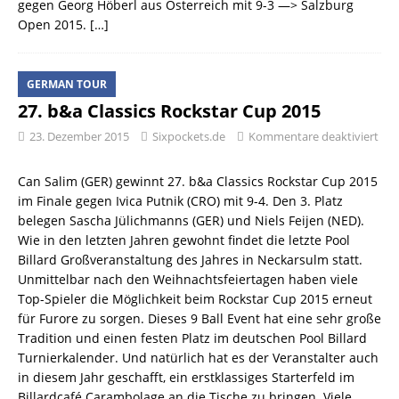
gegen Georg Höberl aus Österreich mit 9-3 —> Salzburg
Open 2015.
[…]
GERMAN TOUR
27. b&a Classics Rockstar Cup 2015
23. Dezember 2015
Sixpockets.de
Kommentare deaktiviert
Can Salim (GER) gewinnt 27. b&a Classics Rockstar Cup 2015
im Finale gegen Ivica Putnik (CRO) mit 9-4. Den 3. Platz
belegen Sascha Jülichmanns (GER) und Niels Feijen (NED).
Wie in den letzten Jahren gewohnt findet die letzte Pool
Billard Großveranstaltung des Jahres in Neckarsulm statt.
Unmittelbar nach den Weihnachtsfeiertagen haben viele
Top-Spieler die Möglichkeit beim Rockstar Cup 2015 erneut
für Furore zu sorgen. Dieses 9 Ball Event hat eine sehr große
Tradition und einen festen Platz im deutschen Pool Billard
Turnierkalender. Und natürlich hat es der Veranstalter auch
in diesem Jahr geschafft, ein erstklassiges Starterfeld im
Billardcafé Carambolage an die Tische zu bringen. Viele