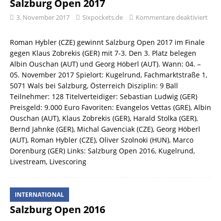
Salzburg Open 2017
3. November 2017
Sixpockets.de
Kommentare deaktiviert
Roman Hybler (CZE) gewinnt Salzburg Open 2017 im Finale
gegen Klaus Zobrekis (GER) mit 7-3. Den 3. Platz belegen
Albin Ouschan (AUT) und Georg Höberl (AUT). Wann: 04. –
05. November 2017 Spielort: Kugelrund, Fachmarktstraße 1,
5071 Wals bei Salzburg, Österreich Disziplin: 9 Ball
Teilnehmer: 128 Titelverteidiger: Sebastian Ludwig (GER)
Preisgeld: 9.000 Euro Favoriten: Evangelos Vettas (GRE), Albin
Ouschan (AUT), Klaus Zobrekis (GER), Harald Stolka (GER),
Bernd Jahnke (GER), Michal Gavenciak (CZE), Georg Höberl
(AUT), Roman Hybler (CZE), Oliver Szolnoki (HUN), Marco
Dorenburg (GER) Links: Salzburg Open 2016, Kugelrund,
Livestream, Livescoring
INTERNATIONAL
Salzburg Open 2016