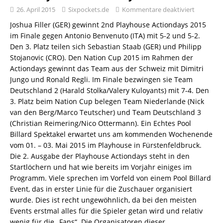
26. April 2015
Sixpockets.de
Kommentare deaktiviert
Joshua Filler (GER) gewinnt 2nd Playhouse Actiondays 2015
im Finale gegen Antonio Benvenuto (ITA) mit 5-2 und 5-2.
Den 3. Platz teilen sich Sebastian Staab (GER) und Philipp
Stojanovic (CRO). Den Nation Cup 2015 im Rahmen der
Actiondays gewinnt das Team aus der Schweiz mit Dimitri
Jungo und Ronald Regli. Im Finale bezwingen sie Team
Deutschland 2 (Harald Stolka/Valery Kuloyants) mit 7-4. Den
3. Platz beim Nation Cup belegen Team Niederlande (Nick
van den Berg/Marco Teutscher) und Team Deutschland 3
(Christian Reimering/Nico Ottermann). Ein Echtes Pool
Billard Spektakel erwartet uns am kommenden Wochenende
vom 01. – 03. Mai 2015 im Playhouse in Fürstenfeldbruck.
Die 2. Ausgabe der Playhouse Actiondays steht in den
Startlöchern und hat wie bereits im Vorjahr einiges im
Programm. Viele sprechen im Vorfeld von einem Pool Billard
Event, das in erster Linie für die Zuschauer organisiert
wurde. Dies ist recht ungewöhnlich, da bei den meisten
Events erstmal alles für die Spieler getan wird und relativ
wenig für die „Fans“. Die Organisatoren dieser