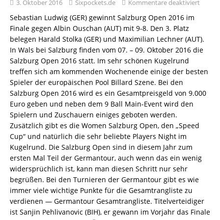
3. Oktober 2016
Sixpockets.de
Kommentare deaktiviert
Sebastian Ludwig (GER) gewinnt Salzburg Open 2016 im
Finale gegen Albin Ouschan (AUT) mit 9-8. Den 3. Platz
belegen Harald Stolka (GER) und Maximilian Lechner (AUT).
In Wals bei Salzburg finden vom 07. – 09. Oktober 2016 die
Salzburg Open 2016 statt. Im sehr schönen Kugelrund
treffen sich am kommenden Wochenende einige der besten
Spieler der europäischen Pool Billard Szene. Bei den
Salzburg Open 2016 wird es ein Gesamtpreisgeld von 9.000
Euro geben und neben dem 9 Ball Main-Event wird den
Spielern und Zuschauern einiges geboten werden.
Zusätzlich gibt es die Women Salzburg Open, den „Speed
Cup“ und natürlich die sehr beliebte Players Night im
Kugelrund. Die Salzburg Open sind in diesem Jahr zum
ersten Mal Teil der Germantour, auch wenn das ein wenig
widersprüchlich ist, kann man diesen Schritt nur sehr
begrüßen. Bei den Turnieren der Germantour gibt es wie
immer viele wichtige Punkte für die Gesamtrangliste zu
verdienen — Germantour Gesamtrangliste. Titelverteidiger
ist Sanjin Pehlivanovic (BIH), er gewann im Vorjahr das Finale