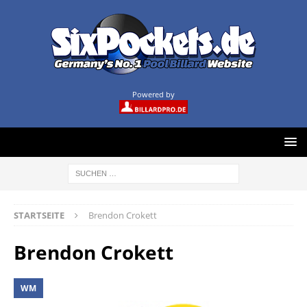
Powered by
STARTSEITE
Brendon Crokett
Brendon Crokett
WM