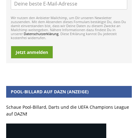
Wir nutzen den Anbieter Mailchimp, um Dir unseren Newsletter
zuzusenden. Mit dem Absenden dieses Formulars bestätigst Du, dass Du
damit einverstanden bist, dass wir Deine Daten zu diesem Zwecke an
Mailchimp weitergeben. Nähere Informationen dazu findest Du in
unserer
Datenschutzerklärung
. Diese Erklärung kannst Du jederzeit
kostenfrei widerrufen.
Jetzt anmelden
POOL-BILLARD AUF DAZN (ANZEIGE)
Schaue Pool-Billard, Darts und die UEFA Champions League
auf DAZN
!