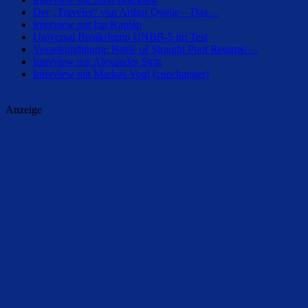
Der „Traveler“ von Arthur Queue – Das…
Interview mit Ina Kaplan
Universal Break/Jump UNBB-5 im Test
Vorankündigung: Battle of Straight Pool Returns!…
Interview mit Alexander Stritt
Interview mit Markus Vogt (cuechanger)
Anzeige