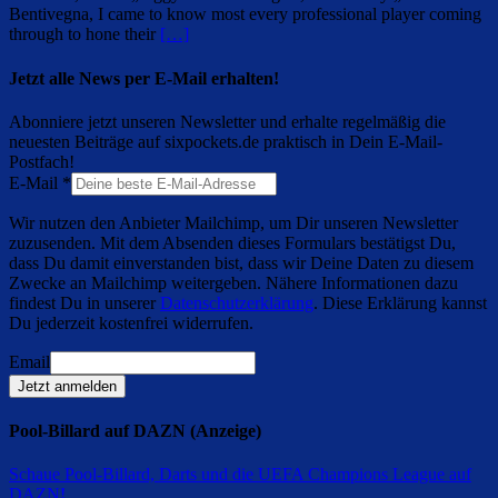
Bentivegna, I came to know most every professional player coming
through to hone their
[…]
Jetzt alle News per E-Mail erhalten!
Abonniere jetzt unseren Newsletter und erhalte regelmäßig die
neuesten Beiträge auf sixpockets.de praktisch in Dein E-Mail-
Postfach!
E-Mail
*
Wir nutzen den Anbieter Mailchimp, um Dir unseren Newsletter
zuzusenden. Mit dem Absenden dieses Formulars bestätigst Du,
dass Du damit einverstanden bist, dass wir Deine Daten zu diesem
Zwecke an Mailchimp weitergeben. Nähere Informationen dazu
findest Du in unserer
Datenschutzerklärung
. Diese Erklärung kannst
Du jederzeit kostenfrei widerrufen.
Email
Jetzt anmelden
Pool-Billard auf DAZN (Anzeige)
Schaue Pool-Billard, Darts und die UEFA Champions League auf
DAZN
!