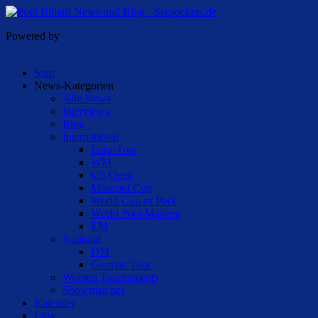
Powered by
Start
News-Kategorien
Alle News
Interviews
Blog
International
Euro-Tour
WM
US Open
Mosconi Cup
World Cup of Pool
World Pool Masters
EM
National
DM
German Tour
Women Tournaments
Showmatches
Kalender
Liga