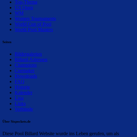
Top-Thema
US Open
WM
Women Tournaments
World Cup of Pool
World Pool Masters
Seiten
Bildergalerien
Billard-Adressen
Champions
Cuemaker
Downloads
FAQ
Historie
Kalender
Liga
Links
Verbände
Über Sixpockets.de
Diese Pool Billard Website wurde ins Leben gerufen, um als