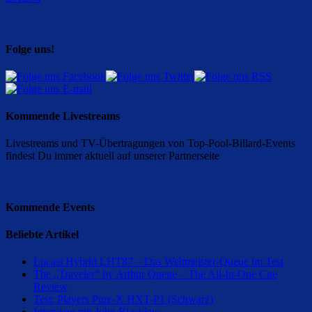
Folge uns!
Kommende Livestreams
Livestreams und TV-Übertragungen von Top-Pool-Billard-Events
findest Du immer aktuell auf unserer Partnerseite
Kommende Events
Beliebte Artikel
Lucasi Hybrid LHT87 – Das Weltmeister-Queue im Test
The „Traveler“ by Arthur Queue – The All-In-One Cue
Review
Test: Players Pure-X HXT-P1 (Schwarz)
Interview mit John Blacklaw