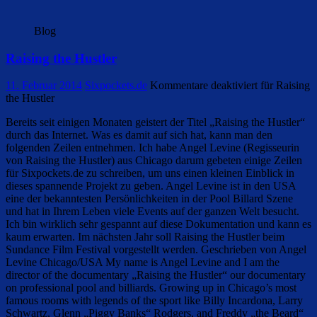
Blog
Raising the Hustler
11. Februar 2014
Sixpockets.de
Kommentare deaktiviert
für Raising
the Hustler
Bereits seit einigen Monaten geistert der Titel „Raising the Hustler“
durch das Internet. Was es damit auf sich hat, kann man den
folgenden Zeilen entnehmen. Ich habe Angel Levine (Regisseurin
von Raising the Hustler) aus Chicago darum gebeten einige Zeilen
für Sixpockets.de zu schreiben, um uns einen kleinen Einblick in
dieses spannende Projekt zu geben. Angel Levine ist in den USA
eine der bekanntesten Persönlichkeiten in der Pool Billard Szene
und hat in Ihrem Leben viele Events auf der ganzen Welt besucht.
Ich bin wirklich sehr gespannt auf diese Dokumentation und kann es
kaum erwarten. Im nächsten Jahr soll Raising the Hustler beim
Sundance Film Festival vorgestellt werden. Geschrieben von Angel
Levine Chicago/USA My name is Angel Levine and I am the
director of the documentary „Raising the Hustler“ our documentary
on professional pool and billiards. Growing up in Chicago’s most
famous rooms with legends of the sport like Billy Incardona, Larry
Schwartz, Glenn „Piggy Banks“ Rodgers, and Freddy „the Beard“