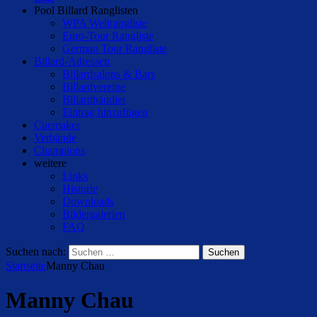
Pool Billard Ranglisten
WPA Weltrangliste
Euro-Tour Rangliste
German Tour Rangliste
Billard-Adressen
Billardsalons & Bars
Billardvereine
Billardhändler
Eintrag hinzufügen
Cuemaker
Verbände
Champions
weitere
Links
Historie
Downloads
Bildergalerien
FAQ
Suchen nach:
Startseite
Manny Chau
Manny Chau