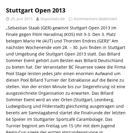
Stuttgart Open 2013
25. Juni 2013
Sixpockets.de
Kommentare deaktiviert
„Sebastian Staab (GER) gewinnt Stuttgart Open 2013 im
Finale gegen Fitim Haradinaj (KOS) mit 9-3. Den 3. Platz
belegen Mario He (AUT) und Thorsten Endres (GER)!“ Am
nächsten Wochenende vom 28. – 30. Juni finden in Stuttgart
und Umgebung die Stuttgart Open 2013 statt. Das Billard
Sommer Event gehört zum Besten was Billard Deutschland
zu bieten hat. Der Veranstalter BC Feuersee sowie die Firma
Pool Stage leisten jedes Jahr einen enormen Aufwand um
diesen Pool Billard Turnier der Extraklasse auf die Beine zu
stellen. Von der ersten Minute bis zur Siegerehrung ist eine
ausgezeichnete Organisation zu erwarten. Das Billard
Sommer Event wird an vier Orten (Stuttgart, Leonberg,
Ludwigsburg und Filderstadt) gleichzeitig ausgetragen und
bereits am Samstagabend startet die Finalrunde der letzten
64 Spieler im Stuttgarter Sportcafé Carambolage. Das
Turnier beginnt am Freitag um 15 Uhr mit dem Jugend
Regio-Cup sowie der ersten Vorrundengruppe in