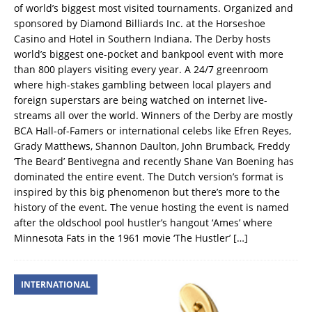
of world’s biggest most visited tournaments. Organized and
sponsored by Diamond Billiards Inc. at the Horseshoe
Casino and Hotel in Southern Indiana. The Derby hosts
world’s biggest one-pocket and bankpool event with more
than 800 players visiting every year. A 24/7 greenroom
where high-stakes gambling between local players and
foreign superstars are being watched on internet live-
streams all over the world. Winners of the Derby are mostly
BCA Hall-of-Famers or international celebs like Efren Reyes,
Grady Matthews, Shannon Daulton, John Brumback, Freddy
‘The Beard’ Bentivegna and recently Shane Van Boening has
dominated the entire event. The Dutch version’s format is
inspired by this big phenomenon but there’s more to the
history of the event. The venue hosting the event is named
after the oldschool pool hustler’s hangout ‘Ames’ where
Minnesota Fats in the 1961 movie ‘The Hustler’
[…]
INTERNATIONAL