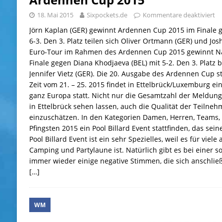
18. Mai 2015
Sixpockets.de
Kommentare deaktiviert
Jörn Kaplan (GER) gewinnt Ardennen Cup 2015 im Finale 
6-3. Den 3. Platz teilen sich Oliver Ortmann (GER) und Jos
Euro-Tour im Rahmen des Ardennen Cup 2015 gewinnt Nat
Finale gegen Diana Khodjaeva (BEL) mit 5-2. Den 3. Platz 
Jennifer Vietz (GER). Die 20. Ausgabe des Ardennen Cup st
Zeit vom 21. – 25. 2015 findet in Ettelbrück/Luxemburg ei
ganz Europa statt. Nicht nur die Gesamtzahl der Meldung
in Ettelbrück sehen lassen, auch die Qualität der Teilneh
einzuschätzen. In den Kategorien Damen, Herren, Teams,
Pfingsten 2015 ein Pool Billard Event stattfinden, das sein
Pool Billard Event ist ein sehr Spezielles, weil es für viele
Camping und Partylaune ist. Natürlich gibt es bei einer 
immer wieder einige negative Stimmen, die sich anschlie
[…]
WM