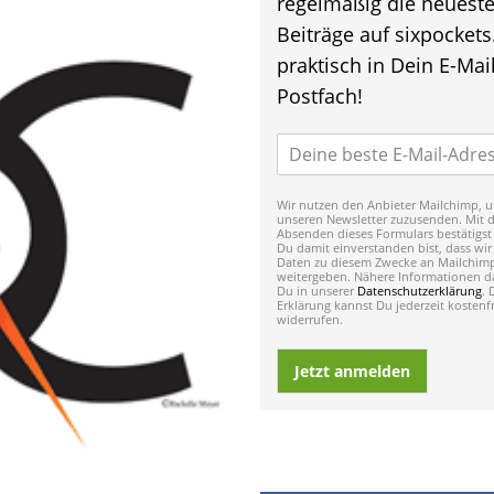
regelmäßig die neuest
Beiträge auf sixpockets
praktisch in Dein E-Mail
Postfach!
Wir nutzen den Anbieter Mailchimp, u
unseren Newsletter zuzusenden. Mit 
Absenden dieses Formulars bestätigst
Du damit einverstanden bist, dass wir
Daten zu diesem Zwecke an Mailchim
weitergeben. Nähere Informationen da
Du in unserer
Datenschutzerklärung
. 
Erklärung kannst Du jederzeit kostenfr
widerrufen.
Jetzt anmelden