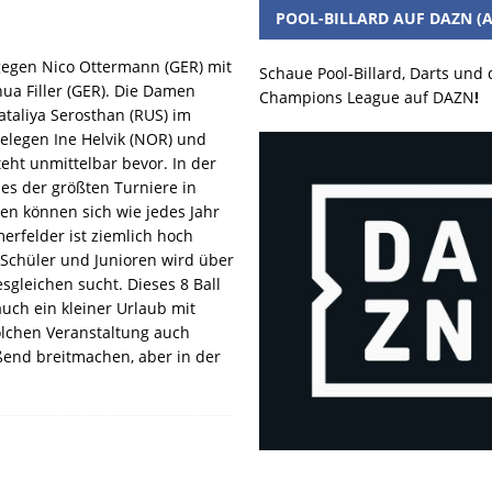
POOL-BILLARD AUF DAZN (A
gegen Nico Ottermann (GER) mit
Schaue Pool-Billard, Darts und
hua Filler (GER). Die Damen
Champions League auf DAZN
!
aliya Serosthan (RUS) im
belegen Ine Helvik (NOR) und
eht unmittelbar bevor. In der
nes der größten Turniere in
en können sich wie jedes Jahr
merfelder ist ziemlich hoch
 Schüler und Junioren wird über
esgleichen sucht. Dieses 8 Ball
 auch ein kleiner Urlaub mit
solchen Veranstaltung auch
ßend breitmachen, aber in der