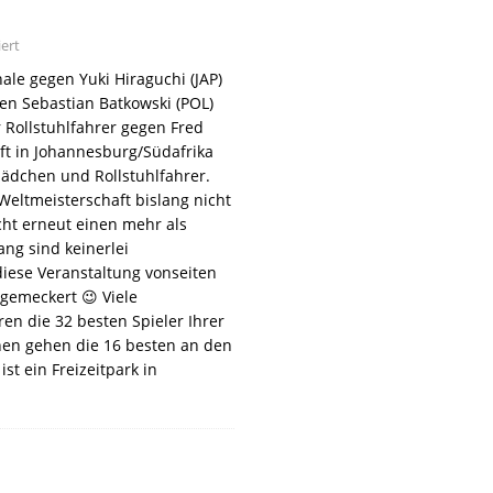
ert
le gegen Yuki Hiraguchi (JAP)
en Sebastian Batkowski (POL)
r Rollstuhlfahrer gegen Fred
ft in Johannesburg/Südafrika
ädchen und Rollstuhlfahrer.
eltmeisterschaft bislang nicht
cht erneut einen mehr als
ang sind keinerlei
diese Veranstaltung vonseiten
 gemeckert 😉 Viele
ren die 32 besten Spieler Ihrer
chen gehen die 16 besten an den
st ein Freizeitpark in