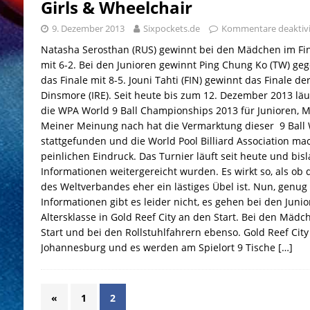
Girls & Wheelchair
9. Dezember 2013
Sixpockets.de
Kommentare deaktivi
Natasha Serosthan (RUS) gewinnt bei den Mädchen im Fina
mit 6-2. Bei den Junioren gewinnt Ping Chung Ko (TW) geg
das Finale mit 8-5. Jouni Tahti (FIN) gewinnt das Finale de
Dinsmore (IRE). Seit heute bis zum 12. Dezember 2013 läu
die WPA World 9 Ball Championships 2013 für Junioren, M
Meiner Meinung nach hat die Vermarktung dieser 9 Ball W
stattgefunden und die World Pool Billiard Association ma
peinlichen Eindruck. Das Turnier läuft seit heute und bisl
Informationen weitergereicht wurden. Es wirkt so, als ob 
des Weltverbandes eher ein lästiges Übel ist. Nun, genug
Informationen gibt es leider nicht, es gehen bei den Junio
Altersklasse in Gold Reef City an den Start. Bei den Mäd
Start und bei den Rollstuhlfahrern ebenso. Gold Reef City i
Johannesburg und es werden am Spielort 9 Tische
[…]
«
1
2