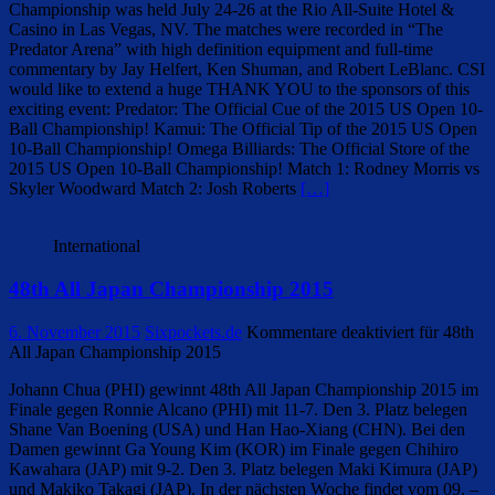
Championship was held July 24-26 at the Rio All-Suite Hotel &
Casino in Las Vegas, NV. The matches were recorded in “The
Predator Arena” with high definition equipment and full-time
commentary by Jay Helfert, Ken Shuman, and Robert LeBlanc. CSI
would like to extend a huge THANK YOU to the sponsors of this
exciting event: Predator: The Official Cue of the 2015 US Open 10-
Ball Championship! Kamui: The Official Tip of the 2015 US Open
10-Ball Championship! Omega Billiards: The Official Store of the
2015 US Open 10-Ball Championship! Match 1: Rodney Morris vs
Skyler Woodward Match 2: Josh Roberts
[…]
International
48th All Japan Championship 2015
6. November 2015
Sixpockets.de
Kommentare deaktiviert
für 48th
All Japan Championship 2015
Johann Chua (PHI) gewinnt 48th All Japan Championship 2015 im
Finale gegen Ronnie Alcano (PHI) mit 11-7. Den 3. Platz belegen
Shane Van Boening (USA) und Han Hao-Xiang (CHN). Bei den
Damen gewinnt Ga Young Kim (KOR) im Finale gegen Chihiro
Kawahara (JAP) mit 9-2. Den 3. Platz belegen Maki Kimura (JAP)
und Makiko Takagi (JAP). In der nächsten Woche findet vom 09. –