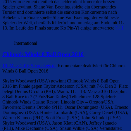
2015 wurde erneut deutlich das leider nicht immer der bessere
Spieler gewinnt. Shane Van Boening spielte ein überragendes
Turnier und dominierte selbst die stärksten Konkurrenten nach
Belieben. Im Finale spielte Shane Van Boening, der wohl beste
Spieler der Welt, ebenfalls fehlerfrei und unterlag am Ende mit 11-
13. Im Laufe des Finals streute Ko Pin-Yi einige unerwartete
[…]
International
Chinook Winds 8 Ball Open 2016
10. März 2016
Sixpockets.de
Kommentare deaktiviert
für Chinook
Winds 8 Ball Open 2016
Skyler Woodward (USA) gewinnt Chinook Winds 8 Ball Open
2016 im Finale gegen Taylor Anderson (USA) mit 7-6. Den 3. Platz
belegt Dennis Orcollo (PHI). Wann: 11. – 13. März 2016 Disziplin:
8 Ball Race to 7 (7 Fuß/Bar Tables) Teilnehmer: 128 Spielort:
Chinook Winds Casino Resort, Lincoln City – Oregon/USA
Favoriten: Dennis Orcollo (PHI), Oscar Dominguez (USA), Ernesto
Dominguez (USA), Hunter Lombardo (USA), Corey Deuel (USA),
Warren Kiamco (PHI), Scott Frost (USA), John Schmidt (USA),
Skyler Woodward (USA), Jason Klatt (CAN), Jeffrey Ignacio
(PHI), Mike Dechaine (USA), Shaun Wilkie (USA) Veranstalter: