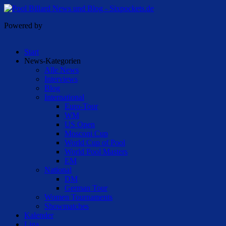
Powered by
Start
News-Kategorien
Alle News
Interviews
Blog
International
Euro-Tour
WM
US Open
Mosconi Cup
World Cup of Pool
World Pool Masters
EM
National
DM
German Tour
Women Tournaments
Showmatches
Kalender
Liga