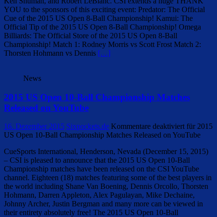
Ken Shuman, and Robert LeBlanc. CSI extends a huge THANK
YOU to the sponsors of this exciting event: Predator: The Official
Cue of the 2015 US Open 8-Ball Championship! Kamui: The
Official Tip of the 2015 US Open 8-Ball Championship! Omega
Billiards: The Official Store of the 2015 US Open 8-Ball
Championship! Match 1: Rodney Morris vs Scott Frost Match 2:
Thorsten Hohmann vs Dennis
[…]
News
2015 US Open 10-Ball Championship Matches
Released on YouTube
16. Dezember 2015
Sixpockets.de
Kommentare deaktiviert
für 2015
US Open 10-Ball Championship Matches Released on YouTube
CueSports International, Henderson, Nevada (December 15, 2015)
– CSI is pleased to announce that the 2015 US Open 10-Ball
Championship matches have been released on the CSI YouTube
channel. Eighteen (18) matches featuring some of the best players in
the world including Shane Van Boening, Dennis Orcollo, Thorsten
Hohmann, Darren Appleton, Alex Pagulayan, Mike Dechaine,
Johnny Archer, Justin Bergman and many more can be viewed in
their entirety absolutely free! The 2015 US Open 10-Ball