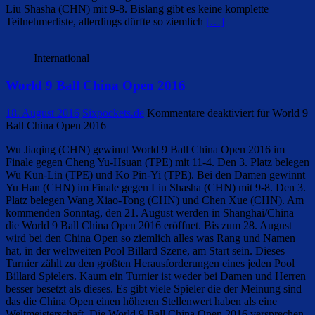
Liu Shasha (CHN) mit 9-8. Bislang gibt es keine komplette
Teilnehmerliste, allerdings dürfte so ziemlich
[…]
International
World 9 Ball China Open 2016
18. August 2016
Sixpockets.de
Kommentare deaktiviert
für World 9
Ball China Open 2016
Wu Jiaqing (CHN) gewinnt World 9 Ball China Open 2016 im
Finale gegen Cheng Yu-Hsuan (TPE) mit 11-4. Den 3. Platz belegen
Wu Kun-Lin (TPE) und Ko Pin-Yi (TPE). Bei den Damen gewinnt
Yu Han (CHN) im Finale gegen Liu Shasha (CHN) mit 9-8. Den 3.
Platz belegen Wang Xiao-Tong (CHN) und Chen Xue (CHN). Am
kommenden Sonntag, den 21. August werden in Shanghai/China
die World 9 Ball China Open 2016 eröffnet. Bis zum 28. August
wird bei den China Open so ziemlich alles was Rang und Namen
hat, in der weltweiten Pool Billard Szene, am Start sein. Dieses
Turnier zählt zu den größten Herausforderungen eines jeden Pool
Billard Spielers. Kaum ein Turnier ist weder bei Damen und Herren
besser besetzt als dieses. Es gibt viele Spieler die der Meinung sind
das die China Open einen höheren Stellenwert haben als eine
Weltmeisterschaft. Die World 9 Ball China Open 2016 versprechen