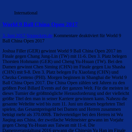
International
World 9 Ball China Open 2017
3. Juni 2017
Sixpockets.de
Kommentare deaktiviert
für World 9
Ball China Open 2017
Joshua Filler (GER) gewinnt World 9 Ball China Open 2017 im
Finale gegen Chang Jung-Lin (TW) mit 11-6. Den 3. Platz belegen
Thorsten Hohmann (GER) und Cheng Yu-Hsuan (TW). Bei den
Damen gewinnt Chen Siming (CHN) im Finale gegen Liu Shasha
(CHN) mit 9-8. Den 3. Platz belegen Fu Xiaofang (CHN) und
Chezka Centeno (PHI). Morgen beginnen in Shanghai die World 9
Ball China Open 2017. Die China Open zählen seit Jahren zu den
größten Pool Billard Events auf der ganzen Welt. Für die meisten ist
dieses Turnier die größtmögliche Herausforderung und der vielleicht
größte Titel den man in seiner Karriere gewinnen kann. Nahezu die
gesamte Weltelite wird bis zum 11. Juni um diesen begehrten Titel
spielen, das Gesamtpreisgeld bei Damen und Herren zusammen
beträgt mehr als 370.000$. Titelverteidiger bei den Herren ist Wu
Jiaqing aus China, der zweifache Weltmeister gewann im Vorjahr
gegen Cheng Yu-Hsuan aus Taiwan mit 11-4. Die
Damenveranstaltung 2016 gewann die Chinesin Yu Han im Finale