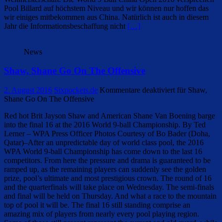
Pool Billard auf höchstem Niveau und wir können nur hoffen das
wir einiges mitbekommen aus China. Natürlich ist auch in diesem
Jahr die Informationsbeschaffung nicht
[…]
News
Shaw, Shane Go On The Offensive
2. August 2016
Sixpockets.de
Kommentare deaktiviert
für Shaw,
Shane Go On The Offensive
Red hot Brit Jayson Shaw and American Shane Van Boening barge
into the final 16 at the 2016 World 9-ball Championship. By Ted
Lerner – WPA Press Officer Photos Courtesy of Bo Bader (Doha,
Qatar)–After an unpredictable day of world class pool, the 2016
WPA World 9-ball Championship has come down to the last 16
competitors. From here the pressure and drama is guaranteed to be
ramped up, as the remaining players can suddenly see the golden
prize, pool’s ultimate and most prestigious crown. The round of 16
and the quarterfinals will take place on Wednesday. The semi-finals
and final will be held on Thursday. And what a race to the mountain
top of pool it will be. The final 16 still standing comprise an
amazing mix of players from nearly every pool playing region.