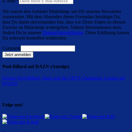
E-Mail
*
Wir nutzen den Anbieter Mailchimp, um Dir unseren Newsletter
zuzusenden. Mit dem Absenden dieses Formulars bestätigst Du,
dass Du damit einverstanden bist, dass wir Deine Daten zu diesem
Zwecke an Mailchimp weitergeben. Nähere Informationen dazu
findest Du in unserer
Datenschutzerklärung
. Diese Erklärung kannst
Du jederzeit kostenfrei widerrufen.
Comment
Jetzt anmelden
Pool-Billard auf DAZN (Anzeige)
Schaue Pool-Billard, Darts und die UEFA Champions League auf
DAZN
!
Folge uns!