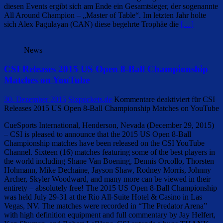
diesen Events ergibt sich am Ende ein Gesamtsieger, der sogenannte
All Around Champion – „Master of Table“. Im letzten Jahr holte
sich Alex Pagulayan (CAN) diese begehrte Trophäe die
[…]
News
CSI Releases 2015 US Open 8-Ball Championship
Matches on YouTube
30. Dezember 2015
Sixpockets.de
Kommentare deaktiviert
für CSI
Releases 2015 US Open 8-Ball Championship Matches on YouTube
CueSports International, Henderson, Nevada (December 29, 2015)
– CSI is pleased to announce that the 2015 US Open 8-Ball
Championship matches have been released on the CSI YouTube
Channel. Sixteen (16) matches featuring some of the best players in
the world including Shane Van Boening, Dennis Orcollo, Thorsten
Hohmann, Mike Dechaine, Jayson Shaw, Rodney Morris, Johnny
Archer, Skyler Woodward, and many more can be viewed in their
entirety – absolutely free! The 2015 US Open 8-Ball Championship
was held July 29-31 at the Rio All-Suite Hotel & Casino in Las
Vegas, NV. The matches were recorded in “The Predator Arena”
with high definition equipment and full commentary by Jay Helfert,