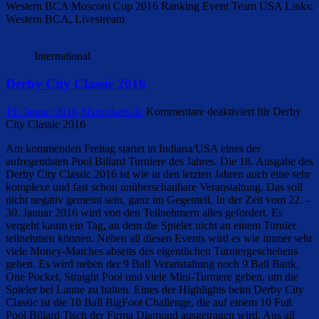
Western BCA Mosconi Cup 2016 Ranking Event Team USA Links:
Western BCA, Livestream
International
Derby City Classic 2016
19. Januar 2016
Sixpockets.de
Kommentare deaktiviert
für Derby
City Classic 2016
Am kommenden Freitag startet in Indiana/USA eines der
aufregendsten Pool Billard Turniere des Jahres. Die 18. Ausgabe des
Derby City Classic 2016 ist wie in den letzten Jahren auch eine sehr
komplexe und fast schon unüberschaubare Veranstaltung. Das soll
nicht negativ gemeint sein, ganz im Gegenteil. In der Zeit vom 22. –
30. Januar 2016 wird von den Teilnehmern alles gefordert. Es
vergeht kaum ein Tag, an dem die Spieler nicht an einem Turnier
teilnehmen können. Neben all diesen Events wird es wie immer sehr
viele Money-Matches abseits des eigentlichen Turniergeschehens
geben. Es wird neben der 9 Ball Veranstaltung noch 9 Ball Bank,
One Pocket, Straight Pool und viele Mini-Turniere geben, um die
Spieler bei Laune zu halten. Eines der Highlights beim Derby City
Classic ist die 10 Ball BigFoot Challenge, die auf einem 10 Fuß
Pool Billard Tisch der Firma Diamond ausgetragen wird. Aus all