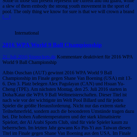
Some of those still present represent the current and old guard, while
a slew of them embody the strong youth movement in the sport of
pool. The only thing we know for sure is that we will crown a brand
[…]
International
2016 WPA World 9 Ball Championship
21. Juli 2016
Sixpockets.de
Kommentare deaktiviert
für 2016 WPA
World 9 Ball Championship
Albin Ouschan (AUT) gewinnt 2016 WPA World 9 Ball
Championship im Finale gegen Shane Van Boening (USA) mit 13-
6. Den 3. Platz belegen Alex Pagulayan (CAN) und Hsuan Yu-
Cheng (TPE). Am nächsten Montag, den 25. Juli 2016 starten in
Doha/Katar die WPA 9 Ball Weltmeisterschaften. Dieser Titel ist
nach wie vor der wichtigste im Welt Pool Billard und für jeden
Spieler die größte Herausforderung. Nicht nur das extrem starke
Teilnehmerfeld, sondern auch die besonderen Umstände tragen dazu
bei. Die hohen Außentemperaturen und der stark klimatisierte
Spielort, der Al Arabi Sports Club, sind für viele Spieler kaum zu
beherrschen. Im letzten Jahr gewann Ko Pin-Yi aus Taiwan diesen
Titel im Finale gegen Shane Van Boening aus den USA. Im Finale