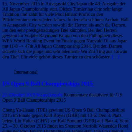
15. November 2015 in Amagasaki City/Japan die 48. Ausgabe der
All Japan Championship statt. Dieses Turnier hat eine sehr lange
Tradition und zählt für viele Pool Billard Profis zu den
Pflichtterminen eines jeden Jahres. In der sehr schönen Archaic Hall
in Amagasaki City werden sowohl die Herren als auch die Damen,
um den sehr prestigeträchtigen Titel kämpfen. Bei den Herren
gewann im Vorjahr Raymond Faraon von den Philippinen dieses
WPA World Ranking Event im Finale gegen Naoyuki Oi aus Japan
mit 11-8 –> 47th All Japan Championship 2014. Bei den Damen
sicherte sich die junge und sehr talentierte Wu Zhi-Ting aus Taiwan
den Titel. Für viele gehört dieses Turnier zu den schönsten
[…]
International
US Open 9 Ball Championships 2015
22. Oktober 2015
Sixpockets.de
Kommentare deaktiviert
für US
Open 9 Ball Championships 2015
Cheng Yu-Hsuan (TPE) gewinnt US Open 9 Ball Championships
2015 im Finale gegen Karl Boyes (GBR) mit 13-6. Den 3. Platz
belegt Liu Haitao (CHN) vor Ralf Souquet (GER) auf Platz 4. Vom
25. – 30. Oktober 2015 findet im Sheraton Norfolk Waterside Hotel
eines der Pool Billard Highlights des Jahres statt. Die US Open 9