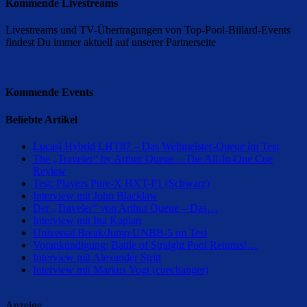
Kommende Livestreams
Livestreams und TV-Übertragungen von Top-Pool-Billard-Events
findest Du immer aktuell auf unserer Partnerseite
Kommende Events
Beliebte Artikel
Lucasi Hybrid LHT87 – Das Weltmeister-Queue im Test
The „Traveler“ by Arthur Queue – The All-In-One Cue
Review
Test: Players Pure-X HXT-P1 (Schwarz)
Interview mit John Blacklaw
Der „Traveler“ von Arthur Queue – Das…
Interview mit Ina Kaplan
Universal Break/Jump UNBB-5 im Test
Vorankündigung: Battle of Straight Pool Returns!…
Interview mit Alexander Stritt
Interview mit Markus Vogt (cuechanger)
Anzeige