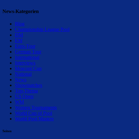
News-Kategorien
Blog
Championship League Pool
DM
EM
Euro-Tour
German Tour
International
Interviews
Mosconi Cup
National
News
Showmatches
Top-Thema
US Open
WM
Women Tournaments
World Cup of Pool
World Pool Masters
Seiten