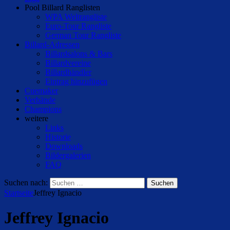
Pool Billard Ranglisten
WPA Weltrangliste
Euro-Tour Rangliste
German Tour Rangliste
Billard-Adressen
Billardsalons & Bars
Billardvereine
Billardhändler
Eintrag hinzufügen
Cuemaker
Verbände
Champions
weitere
Links
Historie
Downloads
Bildergalerien
FAQ
Suchen nach:
Startseite
Jeffrey Ignacio
Jeffrey Ignacio