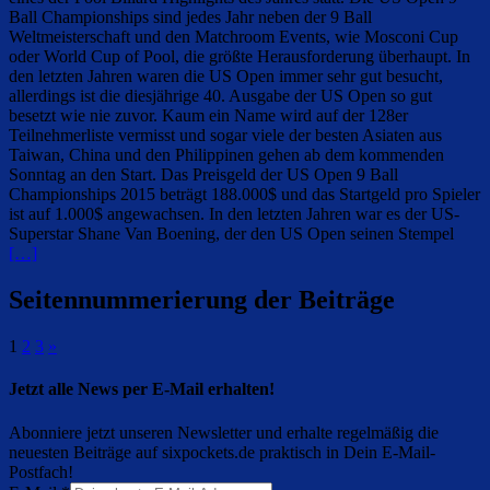
Ball Championships sind jedes Jahr neben der 9 Ball
Weltmeisterschaft und den Matchroom Events, wie Mosconi Cup
oder World Cup of Pool, die größte Herausforderung überhaupt. In
den letzten Jahren waren die US Open immer sehr gut besucht,
allerdings ist die diesjährige 40. Ausgabe der US Open so gut
besetzt wie nie zuvor. Kaum ein Name wird auf der 128er
Teilnehmerliste vermisst und sogar viele der besten Asiaten aus
Taiwan, China und den Philippinen gehen ab dem kommenden
Sonntag an den Start. Das Preisgeld der US Open 9 Ball
Championships 2015 beträgt 188.000$ und das Startgeld pro Spieler
ist auf 1.000$ angewachsen. In den letzten Jahren war es der US-
Superstar Shane Van Boening, der den US Open seinen Stempel
[…]
Seitennummerierung der Beiträge
1
2
3
»
Jetzt alle News per E-Mail erhalten!
Abonniere jetzt unseren Newsletter und erhalte regelmäßig die
neuesten Beiträge auf sixpockets.de praktisch in Dein E-Mail-
Postfach!