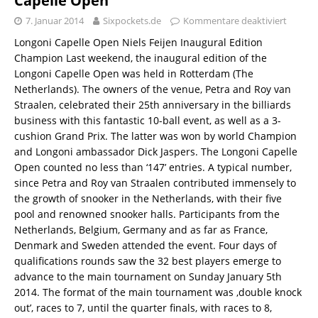
Capelle Open
7. Januar 2014
Sixpockets.de
Kommentare deaktiviert
Longoni Capelle Open Niels Feijen Inaugural Edition
Champion Last weekend, the inaugural edition of the
Longoni Capelle Open was held in Rotterdam (The
Netherlands). The owners of the venue, Petra and Roy van
Straalen, celebrated their 25th anniversary in the billiards
business with this fantastic 10-ball event, as well as a 3-
cushion Grand Prix. The latter was won by world Champion
and Longoni ambassador Dick Jaspers. The Longoni Capelle
Open counted no less than ‘147’ entries. A typical number,
since Petra and Roy van Straalen contributed immensely to
the growth of snooker in the Netherlands, with their five
pool and renowned snooker halls. Participants from the
Netherlands, Belgium, Germany and as far as France,
Denmark and Sweden attended the event. Four days of
qualifications rounds saw the 32 best players emerge to
advance to the main tournament on Sunday January 5th
2014. The format of the main tournament was ‚double knock
out’, races to 7, until the quarter finals, with races to 8,