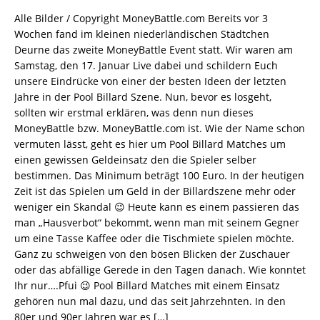
Alle Bilder / Copyright MoneyBattle.com Bereits vor 3
Wochen fand im kleinen niederländischen Städtchen
Deurne das zweite MoneyBattle Event statt. Wir waren am
Samstag, den 17. Januar Live dabei und schildern Euch
unsere Eindrücke von einer der besten Ideen der letzten
Jahre in der Pool Billard Szene. Nun, bevor es losgeht,
sollten wir erstmal erklären, was denn nun dieses
MoneyBattle bzw. MoneyBattle.com ist. Wie der Name schon
vermuten lässt, geht es hier um Pool Billard Matches um
einen gewissen Geldeinsatz den die Spieler selber
bestimmen. Das Minimum beträgt 100 Euro. In der heutigen
Zeit ist das Spielen um Geld in der Billardszene mehr oder
weniger ein Skandal 😉 Heute kann es einem passieren das
man „Hausverbot“ bekommt, wenn man mit seinem Gegner
um eine Tasse Kaffee oder die Tischmiete spielen möchte.
Ganz zu schweigen von den bösen Blicken der Zuschauer
oder das abfällige Gerede in den Tagen danach. Wie konntet
Ihr nur….Pfui 😉 Pool Billard Matches mit einem Einsatz
gehören nun mal dazu, und das seit Jahrzehnten. In den
80er und 90er Jahren war es
[…]