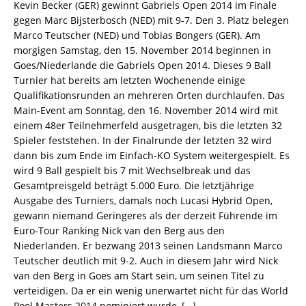
Kevin Becker (GER) gewinnt Gabriels Open 2014 im Finale
gegen Marc Bijsterbosch (NED) mit 9-7. Den 3. Platz belegen
Marco Teutscher (NED) und Tobias Bongers (GER). Am
morgigen Samstag, den 15. November 2014 beginnen in
Goes/Niederlande die Gabriels Open 2014. Dieses 9 Ball
Turnier hat bereits am letzten Wochenende einige
Qualifikationsrunden an mehreren Orten durchlaufen. Das
Main-Event am Sonntag, den 16. November 2014 wird mit
einem 48er Teilnehmerfeld ausgetragen, bis die letzten 32
Spieler feststehen. In der Finalrunde der letzten 32 wird
dann bis zum Ende im Einfach-KO System weitergespielt. Es
wird 9 Ball gespielt bis 7 mit Wechselbreak und das
Gesamtpreisgeld beträgt 5.000 Euro. Die letztjährige
Ausgabe des Turniers, damals noch Lucasi Hybrid Open,
gewann niemand Geringeres als der derzeit Führende im
Euro-Tour Ranking Nick van den Berg aus den
Niederlanden. Er bezwang 2013 seinen Landsmann Marco
Teutscher deutlich mit 9-2. Auch in diesem Jahr wird Nick
van den Berg in Goes am Start sein, um seinen Titel zu
verteidigen. Da er ein wenig unerwartet nicht für das World
Pool Masters 2014 nominiert wurde,
[…]