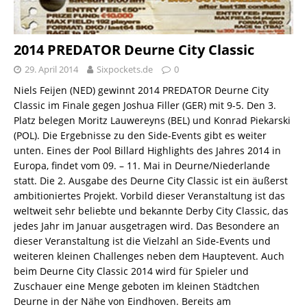
2014 PREDATOR Deurne City Classic
29. April 2014
Sixpockets.de
0
Niels Feijen (NED) gewinnt 2014 PREDATOR Deurne City
Classic im Finale gegen Joshua Filler (GER) mit 9-5. Den 3.
Platz belegen Moritz Lauwereyns (BEL) und Konrad Piekarski
(POL). Die Ergebnisse zu den Side-Events gibt es weiter
unten. Eines der Pool Billard Highlights des Jahres 2014 in
Europa, findet vom 09. – 11. Mai in Deurne/Niederlande
statt. Die 2. Ausgabe des Deurne City Classic ist ein äußerst
ambitioniertes Projekt. Vorbild dieser Veranstaltung ist das
weltweit sehr beliebte und bekannte Derby City Classic, das
jedes Jahr im Januar ausgetragen wird. Das Besondere an
dieser Veranstaltung ist die Vielzahl an Side-Events und
weiteren kleinen Challenges neben dem Hauptevent. Auch
beim Deurne City Classic 2014 wird für Spieler und
Zuschauer eine Menge geboten im kleinen Städtchen
Deurne in der Nähe von Eindhoven. Bereits am