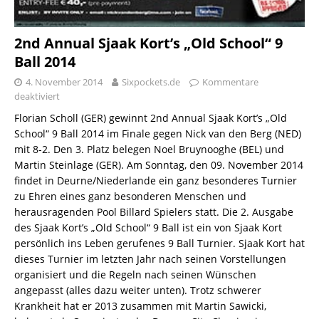
2nd Annual Sjaak Kort’s „Old School“ 9
Ball 2014
4. November 2014
Sixpockets.de
Kommentare
deaktiviert
Florian Scholl (GER) gewinnt 2nd Annual Sjaak Kort’s „Old
School“ 9 Ball 2014 im Finale gegen Nick van den Berg (NED)
mit 8-2. Den 3. Platz belegen Noel Bruynooghe (BEL) und
Martin Steinlage (GER). Am Sonntag, den 09. November 2014
findet in Deurne/Niederlande ein ganz besonderes Turnier
zu Ehren eines ganz besonderen Menschen und
herausragenden Pool Billard Spielers statt. Die 2. Ausgabe
des Sjaak Kort’s „Old School“ 9 Ball ist ein von Sjaak Kort
persönlich ins Leben gerufenes 9 Ball Turnier. Sjaak Kort hat
dieses Turnier im letzten Jahr nach seinen Vorstellungen
organisiert und die Regeln nach seinen Wünschen
angepasst (alles dazu weiter unten). Trotz schwerer
Krankheit hat er 2013 zusammen mit Martin Sawicki,