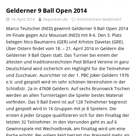
Gelderner 9 Ball Open 2014
14. April 2014
Sixpockets.de
Kommentare deaktiviert
Marco Teutscher (NED) gewinnt Gelderner 9 Ball Open 2014
im Finale gegen Aziz Moussati (NED) mit 8-6. Den 3. Platz
belegen Nico Baumanns (GER) und Xrhstos Davetas (GRE).
Über Ostern findet vom 18. – 21. April 2014 in Geldern die
Gelderner 9 Ball Open statt. Das Turnier bei einem der
ältesten und traditionsreichsten Pool Billard Vereine in ganz
Deutschland wird sicherlich ein Highlight für die Teilnehmer
und Zuschauer. Ausrichter ist der 1. PBC Joker-Geldern 1976
e.V. und gespielt wird im sehr schönen Vereinsheim in der
Schloßstr. 2a in 47608 Geldern. Auf sechs Brunswick Tischen
werden an allen Turniertagen die Spieler bestes Material
vorfinden. Das 9 Ball Event ist auf 128 Teilnehmer begrenzt
und gespielt wird in 16 Gruppen mit je 8 Spielern. Die
ersten 4 jeder Gruppe qualifizieren sich für den Finaltag der
letzten 32 Teilnehmer. In den Vorrunden geht es auf 6
Gewinnspiele mit Wechselbreak, am Finaltag wird um eine
Partie erhöht. Bei vollem Feld beträgt das Preisgeld mehr als