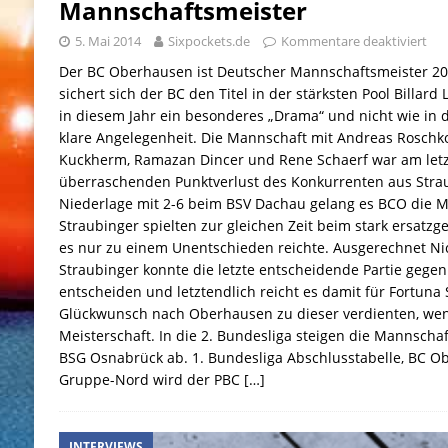
Mannschaftsmeister
5. Mai 2014
Sixpockets.de
Kommentare deaktiviert
Der BC Oberhausen ist Deutscher Mannschaftsmeister 20
sichert sich der BC den Titel in der stärksten Pool Billard
in diesem Jahr ein besonderes „Drama“ und nicht wie in
klare Angelegenheit. Die Mannschaft mit Andreas Roschkow
Kuckherm, Ramazan Dincer und Rene Schaerf war am letzt
überraschenden Punktverlust des Konkurrenten aus Strau
Niederlage mit 2-6 beim BSV Dachau gelang es BCO die Me
Straubinger spielten zur gleichen Zeit beim stark ersat
es nur zu einem Unentschieden reichte. Ausgerechnet Nic
Straubinger konnte die letzte entscheidende Partie gegen
entscheiden und letztendlich reicht es damit für Fortuna 
Glückwunsch nach Oberhausen zu dieser verdienten, w
Meisterschaft. In die 2. Bundesliga steigen die Mannsch
BSG Osnabrück ab. 1. Bundesliga Abschlusstabelle, BC Ob
Gruppe-Nord wird der PBC
[…]
INTERVIEWS