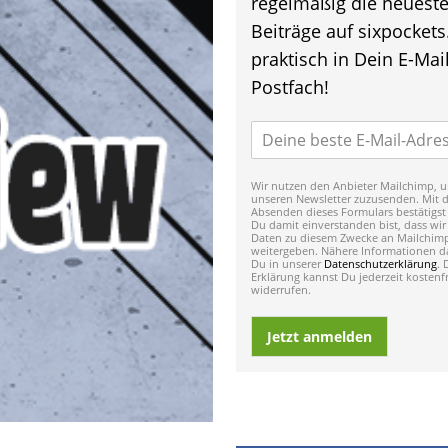
regelmäßig die neuest
Beiträge auf sixpockets
praktisch in Dein E-Mail
Postfach!
Wir nutzen den Anbieter Mailchimp, u
unseren Newsletter zuzusenden. Mit 
Absenden dieses Formulars bestätigst
Du damit einverstanden bist, dass wir
Daten zu diesem Zwecke an Mailchim
weitergeben. Nähere Informationen da
Du in unserer
Datenschutzerklärung
. 
Erklärung kannst Du jederzeit kostenfr
widerrufen.
Jetzt anmelden