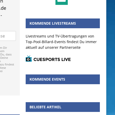
en
.de
-
KOMMENDE LIVESTREAMS
Livestreams und TV-Übertragungen von
Top-Pool-Billard-Events findest Du immer
aktuell auf unserer Partnerseite
m Dir
dem
 Du, dass
 Deine
p
zu findest
Diese
ei
KOMMENDE EVENTS
BELIEBTE ARTIKEL