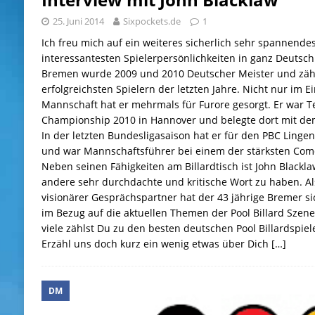
25. Juni 2014
Sixpockets.de
1
Ich freu mich auf ein weiteres sicherlich sehr spannendes
interessantesten Spielerpersönlichkeiten in ganz Deutsch
Bremen wurde 2009 und 2010 Deutscher Meister und zäh
erfolgreichsten Spielern der letzten Jahre. Nicht nur im E
Mannschaft hat er mehrmals für Furore gesorgt. Er war T
Championship 2010 in Hannover und belegte dort mit dem
In der letzten Bundesligasaison hat er für den PBC Lingen
und war Mannschaftsführer bei einem der stärksten Come
Neben seinen Fähigkeiten am Billardtisch ist John Blackl
andere sehr durchdachte und kritische Wort zu haben. 
visionärer Gesprächspartner hat der 43 jährige Bremer s
im Bezug auf die aktuellen Themen der Pool Billard Szene
viele zählst Du zu den besten deutschen Pool Billardspiel
Erzähl uns doch kurz ein wenig etwas über Dich
[…]
DM