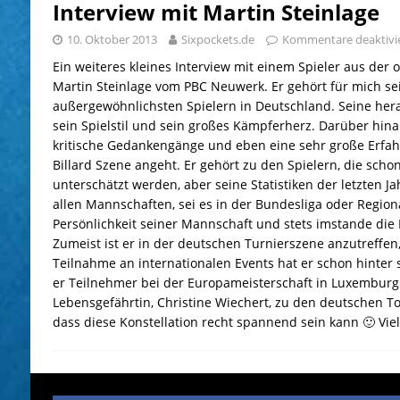
Interview mit Martin Steinlage
10. Oktober 2013
Sixpockets.de
Kommentare deaktivi
Ein weiteres kleines Interview mit einem Spieler aus der of
Martin Steinlage vom PBC Neuwerk. Er gehört für mich se
außergewöhnlichsten Spielern in Deutschland. Seine he
sein Spielstil und sein großes Kämpferherz. Darüber hina
kritische Gedankengänge und eben eine sehr große Erfah
Billard Szene angeht. Er gehört zu den Spielern, die scho
unterschätzt werden, aber seine Statistiken der letzten Ja
allen Mannschaften, sei es in der Bundesliga oder Regiona
Persönlichkeit seiner Mannschaft und stets imstande die 
Zumeist ist er in der deutschen Turnierszene anzutreffen
Teilnahme an internationalen Events hat er schon hinter 
er Teilnehmer bei der Europameisterschaft in Luxemburg. 
Lebensgefährtin, Christine Wiechert, zu den deutschen To
dass diese Konstellation recht spannend sein kann 🙂 Vie