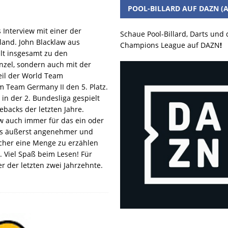
POOL-BILLARD AUF DAZN (A
 Interview mit einer der
Schaue Pool-Billard, Darts und
land. John Blacklaw aus
Champions League auf DAZN
!
lt insgesamt zu den
inzel, sondern auch mit der
eil der World Team
 Team Germany II den 5. Platz.
 in der 2. Bundesliga gespielt
backs der letzten Jahre.
aw auch immer für das ein oder
Als äußerst angenehmer und
icher eine Menge zu erzählen
. Viel Spaß beim Lesen! Für
er der letzten zwei Jahrzehnte.