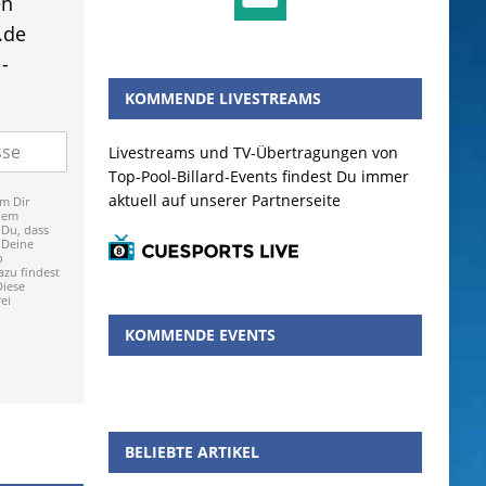
en
.de
-
KOMMENDE LIVESTREAMS
Livestreams und TV-Übertragungen von
Top-Pool-Billard-Events findest Du immer
aktuell auf unserer Partnerseite
m Dir
dem
 Du, dass
 Deine
p
zu findest
Diese
ei
KOMMENDE EVENTS
BELIEBTE ARTIKEL