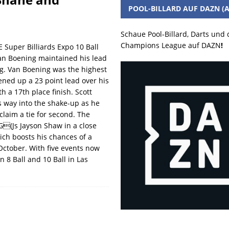
POOL-BILLARD AUF DAZN (A
Schaue Pool-Billard, Darts und
Champions League auf DAZN
!
Super Billiards Expo 10 Ball
n Boening maintained his lead
g. Van Boening was the highest
ened up a 23 point lead over his
h a 17th place finish. Scott
s way into the shake-up as he
laim a tie for second. The
(Js Jayson Shaw in a close
ich boosts his chances of a
ctober. With five events now
 8 Ball and 10 Ball in Las