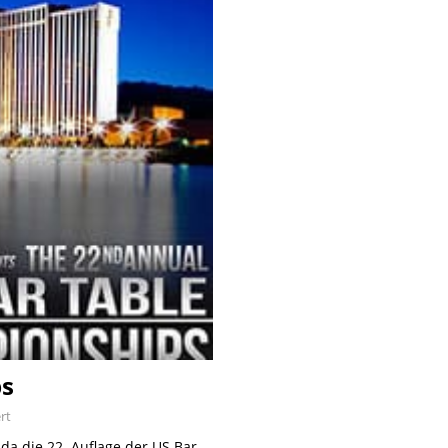
ps
rt
ada die 22. Auflage der US Bar