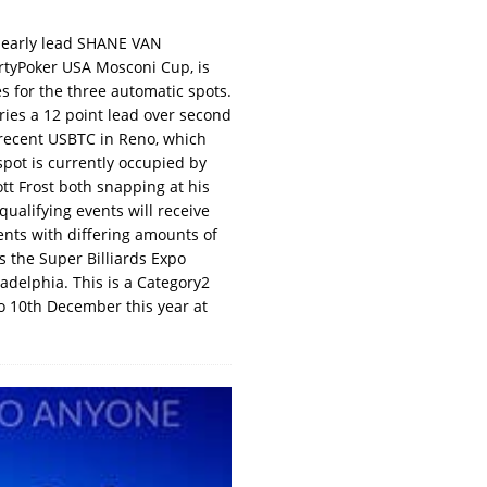
 early lead SHANE VAN
rtyPoker USA Mosconi Cup, is
es for the three automatic spots.
ries a 12 point lead over second
 recent USBTC in Reno, which
spot is currently occupied by
tt Frost both snapping at his
qualifying events will receive
ents with differing amounts of
s the Super Billiards Expo
ladelphia. This is a Category2
o 10th December this year at