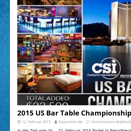
2015 US Bar Table Championshi
12. Februar 2015
Sixpockets.de
Kommentare deaktivie
In der Zeit vom 16. – 22. Februar 2015 findet in Reno/Nev