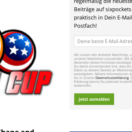
regelmäßig die neuest
Beiträge auf sixpockets
praktisch in Dein E-Mail
Postfach!
Wir nutzen den Anbieter Mailchimp, u
unseren Newsletter zuzusenden. Mit 
Absenden dieses Formulars bestätigst
Du damit einverstanden bist, dass wir
Daten zu diesem Zwecke an Mailchim
weitergeben. Nähere Informationen da
Du in unserer
Datenschutzerklärung
. 
Erklärung kannst Du jederzeit kostenfr
widerrufen.
Jetzt anmelden
Shane and