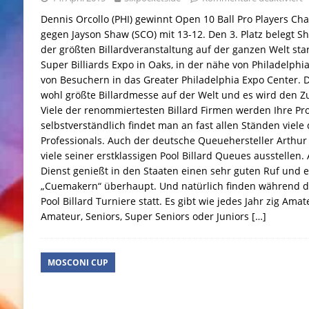
Dennis Orcollo (PHI) gewinnt Open 10 Ball Pro Players Ch
gegen Jayson Shaw (SCO) mit 13-12. Den 3. Platz belegt S
der größten Billardveranstaltung auf der ganzen Welt start
Super Billiards Expo in Oaks, in der nähe von Philadelphi
von Besuchern in das Greater Philadelphia Expo Center. Di
wohl größte Billardmesse auf der Welt und es wird den 
Viele der renommiertesten Billard Firmen werden Ihre Pr
selbstverständlich findet man an fast allen Ständen viele 
Professionals. Auch der deutsche Queuehersteller Arthur
viele seiner erstklassigen Pool Billard Queues ausstelle
Dienst genießt in den Staaten einen sehr guten Ruf und e
„Cuemakern“ überhaupt. Und natürlich finden während de
Pool Billard Turniere statt. Es gibt wie jedes Jahr zig Ama
Amateur, Seniors, Super Seniors oder Juniors
[…]
MOSCONI CUP