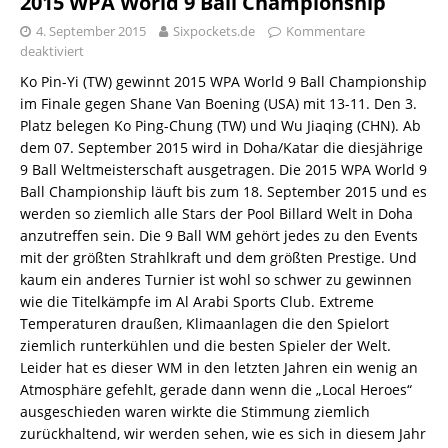
2015 WPA World 9 Ball Championship
4. September 2015
Sixpockets.de
Kommentare
deaktiviert
Ko Pin-Yi (TW) gewinnt 2015 WPA World 9 Ball Championship
im Finale gegen Shane Van Boening (USA) mit 13-11. Den 3.
Platz belegen Ko Ping-Chung (TW) und Wu Jiaqing (CHN). Ab
dem 07. September 2015 wird in Doha/Katar die diesjährige
9 Ball Weltmeisterschaft ausgetragen. Die 2015 WPA World 9
Ball Championship läuft bis zum 18. September 2015 und es
werden so ziemlich alle Stars der Pool Billard Welt in Doha
anzutreffen sein. Die 9 Ball WM gehört jedes zu den Events
mit der größten Strahlkraft und dem größten Prestige. Und
kaum ein anderes Turnier ist wohl so schwer zu gewinnen
wie die Titelkämpfe im Al Arabi Sports Club. Extreme
Temperaturen draußen, Klimaanlagen die den Spielort
ziemlich runterkühlen und die besten Spieler der Welt.
Leider hat es dieser WM in den letzten Jahren ein wenig an
Atmosphäre gefehlt, gerade dann wenn die „Local Heroes“
ausgeschieden waren wirkte die Stimmung ziemlich
zurückhaltend, wir werden sehen, wie es sich in diesem Jahr