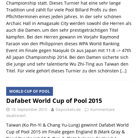
Championship statt. Dieses Turnier hat eine sehr lange
Tradition und zählt für viele Pool Billard Profis zu den
Pflichtterminen eines jeden Jahres. In der sehr schönen
Archaic Hall in Amagasaki City werden sowohl die Herren als
auch die Damen, um den sehr prestigeträchtigen Titel
kämpfen. Bei den Herren gewann im Vorjahr Raymond
Faraon von den Philippinen dieses WPA World Ranking
Event im Finale gegen Naoyuki Oi aus Japan mit 11-8 –> 47th
All Japan Championship 2014. Bei den Damen sicherte sich
die junge und sehr talentierte Wu Zhi-Ting aus Taiwan den
Titel. Für viele gehört dieses Turnier zu den schönsten
[…]
WORLD CUP OF POOL
Dafabet World Cup of Pool 2015
18. September 2015
Sixpockets.de
Kommentare
deaktiviert
Taiwan (Ko Pin-Yi & Chang Yu-Lung) gewinnt Dafabet World
Cup of Pool 2015 im Finale gegen England B (Mark Gray &