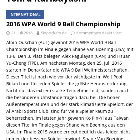
INTERNATIONAL
2016 WPA World 9 Ball Championship
21. Juli 2016
Sixpockets.de
Kommentare deaktiviert
Albin Ouschan (AUT) gewinnt 2016 WPA World 9 Ball
Championship im Finale gegen Shane Van Boening (USA) mit
13-6. Den 3. Platz belegen Alex Pagulayan (CAN) und Hsuan
Yu-Cheng (TPE). Am nächsten Montag, den 25. Juli 2016
starten in Doha/Katar die WPA 9 Ball Weltmeisterschaften.
Dieser Titel ist nach wie vor der wichtigste im Welt Pool
Billard und für jeden Spieler die größte Herausforderung.
Nicht nur das extrem starke Teilnehmerfeld, sondern auch
die besonderen Umstände tragen dazu bei. Die hohen
Außentemperaturen und der stark klimatisierte Spielort, der
Al Arabi Sports Club, sind für viele Spieler kaum zu
beherrschen. Im letzten Jahr gewann Ko Pin-Yi aus Taiwan
diesen Titel im Finale gegen Shane Van Boening aus den
USA. Im Finale 2015 wurde erneut deutlich das leider nicht
immer der bessere Spieler gewinnt. Shane Van Boening