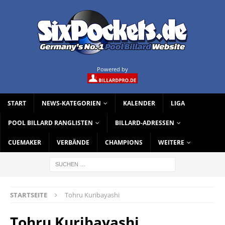
Powered by
START
NEWS-KATEGORIEN
KALENDER
LIGA
POOL BILLARD RANGLISTEN
BILLARD-ADRESSEN
CUEMAKER
VERBÄNDE
CHAMPIONS
WEITERE
STARTSEITE
Tohru Kuribayashi
Tohru Kuribayashi