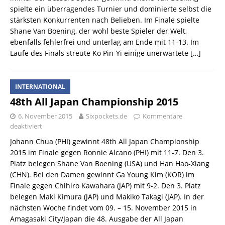
spielte ein überragendes Turnier und dominierte selbst die
stärksten Konkurrenten nach Belieben. Im Finale spielte
Shane Van Boening, der wohl beste Spieler der Welt,
ebenfalls fehlerfrei und unterlag am Ende mit 11-13. Im
Laufe des Finals streute Ko Pin-Yi einige unerwartete
[…]
INTERNATIONAL
48th All Japan Championship 2015
6. November 2015
Sixpockets.de
Kommentare
deaktiviert
Johann Chua (PHI) gewinnt 48th All Japan Championship
2015 im Finale gegen Ronnie Alcano (PHI) mit 11-7. Den 3.
Platz belegen Shane Van Boening (USA) und Han Hao-Xiang
(CHN). Bei den Damen gewinnt Ga Young Kim (KOR) im
Finale gegen Chihiro Kawahara (JAP) mit 9-2. Den 3. Platz
belegen Maki Kimura (JAP) und Makiko Takagi (JAP). In der
nächsten Woche findet vom 09. – 15. November 2015 in
Amagasaki City/Japan die 48. Ausgabe der All Japan