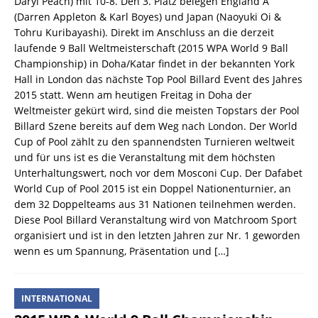
Daryl Peach) mit 10-8. Den 3. Platz belegen England A
(Darren Appleton & Karl Boyes) und Japan (Naoyuki Oi &
Tohru Kuribayashi). Direkt im Anschluss an die derzeit
laufende 9 Ball Weltmeisterschaft (2015 WPA World 9 Ball
Championship) in Doha/Katar findet in der bekannten York
Hall in London das nächste Top Pool Billard Event des Jahres
2015 statt. Wenn am heutigen Freitag in Doha der
Weltmeister gekürt wird, sind die meisten Topstars der Pool
Billard Szene bereits auf dem Weg nach London. Der World
Cup of Pool zählt zu den spannendsten Turnieren weltweit
und für uns ist es die Veranstaltung mit dem höchsten
Unterhaltungswert, noch vor dem Mosconi Cup. Der Dafabet
World Cup of Pool 2015 ist ein Doppel Nationenturnier, an
dem 32 Doppelteams aus 31 Nationen teilnehmen werden.
Diese Pool Billard Veranstaltung wird von Matchroom Sport
organisiert und ist in den letzten Jahren zur Nr. 1 geworden
wenn es um Spannung, Präsentation und
[…]
INTERNATIONAL