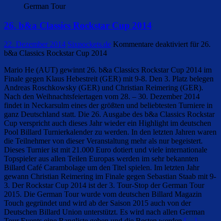
German Tour
26. b&a Classics Rockstar Cup 2014
22. Dezember 2014
Sixpockets.de
Kommentare deaktiviert
für 26.
b&a Classics Rockstar Cup 2014
Mario He (AUT) gewinnt 26. b&a Classics Rockstar Cup 2014 im
Finale gegen Klaus Hebestreit (GER) mit 9-8. Den 3. Platz belegen
Andreas Roschkowsky (GER) und Christian Reimering (GER).
Nach den Weihnachtsfeiertagen vom 28. – 30. Dezember 2014
findet in Neckarsulm eines der größten und beliebtesten Turniere in
ganz Deutschland statt. Die 26. Ausgabe des b&a Classics Rockstar
Cup verspricht auch dieses Jahr wieder ein Highlight im deutschen
Pool Billard Turnierkalender zu werden. In den letzten Jahren waren
die Teilnehmer von dieser Veranstaltung mehr als nur begeistert.
Dieses Turnier ist mit 21.000 Euro dotiert und viele internationale
Topspieler aus allen Teilen Europas werden im sehr bekannten
Billard Café Carambolage um den Titel spielen. Im letzten Jahr
gewann Christian Reimering im Finale gegen Sebastian Staab mit 9-
3. Der Rockstar Cup 2014 ist der 3. Tour-Stop der German Tour
2015. Die German Tour wurde vom deutschen Billard Magazin
Touch gegründet und wird ab der Saison 2015 auch von der
Deutschen Billard Union unterstützt. Es wird nach allen German
Tour Events eine Rangliste geben und die Besten werden
[…]