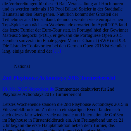
die Vorbereitungen für diese 9 Ball Veranstaltung auf Hochtouren
und es werden mehr als 150 Pool Billard Spieler in der Stadthalle
Baunatal an den Start gehen. Natürlich kommt der Großteil der
Teilnehmer aus Deutschland, dennoch werden viele europäischen
Top-Spieler am nächsten Wochenende erwartet. Im April 2015 fand
das letzte Turnier der Euro-Tour statt, in Portugal hieß der Gewinner
Mateusz Sniegocki (POL), er gewann die Portuguese Open 2015
ziemlich souverän im Finale gegen Marcus Chamat (SWE) mit 9-3.
Die Liste der Topfavoriten bei den German Open 2015 ist ziemlich
lang, einige davon sind der
[…]
National
2nd Playhouse Actiondays 2015 Turnierbericht
19. Mai 2015
Sixpockets.de
Kommentare deaktiviert
für 2nd
Playhouse Actiondays 2015 Turnierbericht
Letztes Wochenende standen die 2nd Playhouse Actiondays 2015 in
Fürstenfeldbruck an. Zu diesem einzigartigen Event fanden sich
auch dieses Jahr wieder viele nationale und internationale Größen
im Playhouse in Fürstenfeldbruck ein. Am Freitagabend um ca 21
Uhr begann die erste Hauptattraktion neben dem Turnier, das
Money-Match zwischen Dimitri Jungo (Schweizer Nr. 1,