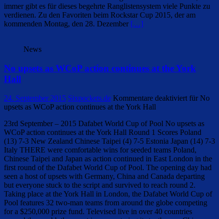
immer gibt es für dieses begehrte Ranglistensystem viele Punkte zu
verdienen. Zu den Favoriten beim Rockstar Cup 2015, der am
kommenden Montag, den 28. Dezember
[…]
News
No upsets as WCoP action continues at the York
Hall
24. September 2015
Sixpockets.de
Kommentare deaktiviert
für No
upsets as WCoP action continues at the York Hall
23rd September – 2015 Dafabet World Cup of Pool No upsets as
WCoP action continues at the York Hall Round 1 Scores Poland
(13) 7-3 New Zealand Chinese Taipei (4) 7-5 Estonia Japan (14) 7-3
Italy THERE were comfortable wins for seeded teams Poland,
Chinese Taipei and Japan as action continued in East London in the
first round of the Dafabet World Cup of Pool. The opening day had
seen a host of upsets with Germany, China and Canada departing
but everyone stuck to the script and survived to reach round 2.
Taking place at the York Hall in London, the Dafabet World Cup of
Pool features 32 two-man teams from around the globe competing
for a $250,000 prize fund. Televised live in over 40 countries