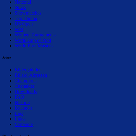
National
News
Showmatches
Top-Thema
US Open
WM
Women Tournaments
World Cup of Pool
World Pool Masters
Seiten
Bildergalerien
Billard-Adressen
Champions
Cuemaker
Downloads
FAQ
Historie
Kalender
Liga
Links
Verbände