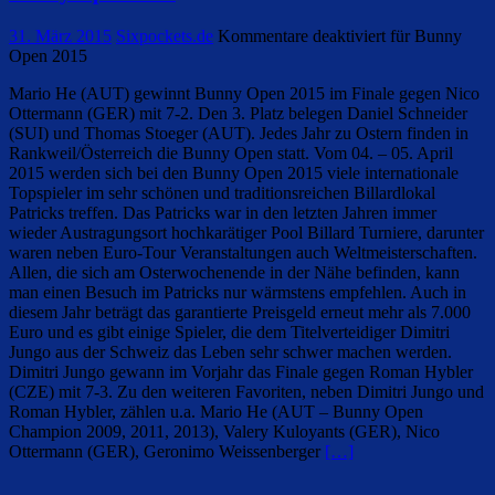
31. März 2015
Sixpockets.de
Kommentare deaktiviert
für Bunny
Open 2015
Mario He (AUT) gewinnt Bunny Open 2015 im Finale gegen Nico
Ottermann (GER) mit 7-2. Den 3. Platz belegen Daniel Schneider
(SUI) und Thomas Stoeger (AUT). Jedes Jahr zu Ostern finden in
Rankweil/Österreich die Bunny Open statt. Vom 04. – 05. April
2015 werden sich bei den Bunny Open 2015 viele internationale
Topspieler im sehr schönen und traditionsreichen Billardlokal
Patricks treffen. Das Patricks war in den letzten Jahren immer
wieder Austragungsort hochkarätiger Pool Billard Turniere, darunter
waren neben Euro-Tour Veranstaltungen auch Weltmeisterschaften.
Allen, die sich am Osterwochenende in der Nähe befinden, kann
man einen Besuch im Patricks nur wärmstens empfehlen. Auch in
diesem Jahr beträgt das garantierte Preisgeld erneut mehr als 7.000
Euro und es gibt einige Spieler, die dem Titelverteidiger Dimitri
Jungo aus der Schweiz das Leben sehr schwer machen werden.
Dimitri Jungo gewann im Vorjahr das Finale gegen Roman Hybler
(CZE) mit 7-3. Zu den weiteren Favoriten, neben Dimitri Jungo und
Roman Hybler, zählen u.a. Mario He (AUT – Bunny Open
Champion 2009, 2011, 2013), Valery Kuloyants (GER), Nico
Ottermann (GER), Geronimo Weissenberger
[…]