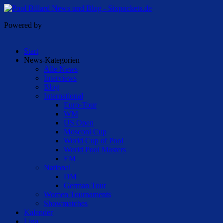
Powered by
Start
News-Kategorien
Alle News
Interviews
Blog
International
Euro-Tour
WM
US Open
Mosconi Cup
World Cup of Pool
World Pool Masters
EM
National
DM
German Tour
Women Tournaments
Showmatches
Kalender
Liga