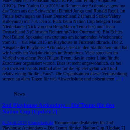
Platz teilen sich Sebastian Staab (GER) und Philipp Stojanovic
(CRO). Den Nation Cup 2015 im Rahmen der Actiondays gewinnt
das Team aus der Schweiz mit Dimitri Jungo und Ronald Regli. Im
Finale bezwingen sie Team Deutschland 2 (Harald Stolka/Valery
Kuloyants) mit 7-4. Den 3. Platz beim Nation Cup belegen Team
Niederlande (Nick van den Berg/Marco Teutscher) und Team
Deutschland 3 (Christian Reimering/Nico Ottermann). Ein Echtes
Pool Billard Spektakel erwartet uns am kommenden Wochenende
vom 01. – 03. Mai 2015 im Playhouse in Fürstenfeldbruck. Die 2.
Ausgabe der Playhouse Actiondays steht in den Startlöchern und hat
wie bereits im Vorjahr einiges im Programm. Viele sprechen im
Vorfeld von einem Pool Billard Event, das in erster Linie für die
Zuschauer organisiert wurde. Dies ist recht ungewöhnlich, da bei
den meisten Events erstmal alles für die Spieler getan wird und
relativ wenig für die „Fans“. Die Organisatoren dieser Veranstaltung
sorgen an allen Tagen für viel Abwechslung und präsentieren
[…]
News
2nd Playhouse Actiondays – Die Teams für den
Nation Cup [Update 7]
8. April 2015
Sixpockets.de
Kommentare deaktiviert
für 2nd
Playhouse Actiondays – Die Teams für den Nation Cup [Update 7]