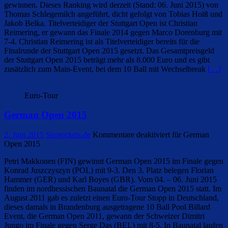
gewinnen. Dieses Ranking wird derzeit (Stand: 06. Juni 2015) von
Thomas Schlegemilch angeführt, dicht gefolgt von Tobias Hoiß und
Jakob Belka. Titelverteidiger der Stuttgart Open ist Christian
Reimering, er gewann das Finale 2014 gegen Marco Dorenburg mit
7-4. Christian Reimering ist als Titelverteidiger bereits für die
Finalrunde der Stuttgart Open 2015 gesetzt. Das Gesamtpreisgeld
der Stuttgart Open 2015 beträgt mehr als 8.000 Euro und es gibt
zusätzlich zum Main-Event, bei dem 10 Ball mit Wechselbreak
[…]
Euro-Tour
German Open 2015
2. Juni 2015
Sixpockets.de
Kommentare deaktiviert
für German
Open 2015
Petri Makkonen (FIN) gewinnt German Open 2015 im Finale gegen
Konrad Juszczyszyn (POL) mit 9-3. Den 3. Platz belegen Florian
Hammer (GER) und Karl Boyes (GBR). Vom 04. – 06. Juni 2015
finden im nordhessischen Baunatal die German Open 2015 statt. Im
August 2011 gab es zuletzt einen Euro-Tour Stopp in Deutschland,
dieses damals in Brandenburg ausgetragene 10 Ball Pool Billard
Event, die German Open 2011, gewann der Schweizer Dimitri
Jungo im Finale gegen Serge Das (BEL) mit 8-5. In Baunatal laufen