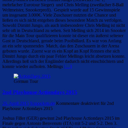
mehrfacher Eurotour Sieger) und Chris Melling (zweifacher 8-Ball
Weltmeister, Snookerprofi). Gespielt wurde auf 15 Gewinnspiele
um insgesamt 3.000€. Viele Zuschauer nutzten die Chance und
ließen es sich nicht entgehen dieses besondere Match zu verfolgen.
Sowohl Dimitri Jungo, als auch insbesondere Chris Melling ist nicht
sehr oft in Deutschland zu sehen. Seit Melling sich 2014 im Snooker
für die Main Tour qualifizieren konnte ist dieser ein äußerst seltener
Gast in Deutschland, gerade beim Poolbillard. Es war von Anfang
an ein sehr spannendes Match, das den Zuschauern in der Arena
geboten wurde. Zuerst war es ein Kopf an Kopf Rennen ehe sich
Dimitri Jungo durch ein paar Fehler Mellings leicht absetzen konnte.
Allerdings ließ sich der Engländer dadurch nicht einschüchtern und
konnte wieder aufholen. Mellings
[…]
German Tour
2nd Playhouse Actiondays 2015
26. April 2015
Sixpockets.de
Kommentare deaktiviert
für 2nd
Playhouse Actiondays 2015
Joshua Filler (GER) gewinnt 2nd Playhouse Actiondays 2015 im
Finale gegen Antonio Benvenuto (ITA) mit 5-2 und 5-2. Den 3.