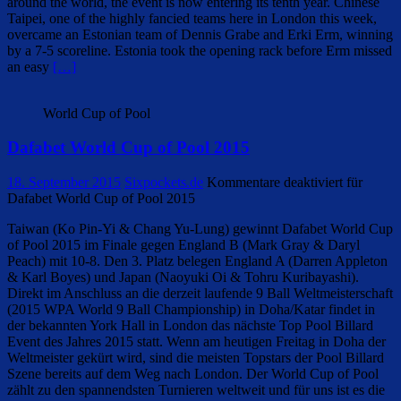
around the world, the event is now entering its tenth year. Chinese
Taipei, one of the highly fancied teams here in London this week,
overcame an Estonian team of Dennis Grabe and Erki Erm, winning
by a 7-5 scoreline. Estonia took the opening rack before Erm missed
an easy
[…]
World Cup of Pool
Dafabet World Cup of Pool 2015
18. September 2015
Sixpockets.de
Kommentare deaktiviert
für
Dafabet World Cup of Pool 2015
Taiwan (Ko Pin-Yi & Chang Yu-Lung) gewinnt Dafabet World Cup
of Pool 2015 im Finale gegen England B (Mark Gray & Daryl
Peach) mit 10-8. Den 3. Platz belegen England A (Darren Appleton
& Karl Boyes) und Japan (Naoyuki Oi & Tohru Kuribayashi).
Direkt im Anschluss an die derzeit laufende 9 Ball Weltmeisterschaft
(2015 WPA World 9 Ball Championship) in Doha/Katar findet in
der bekannten York Hall in London das nächste Top Pool Billard
Event des Jahres 2015 statt. Wenn am heutigen Freitag in Doha der
Weltmeister gekürt wird, sind die meisten Topstars der Pool Billard
Szene bereits auf dem Weg nach London. Der World Cup of Pool
zählt zu den spannendsten Turnieren weltweit und für uns ist es die