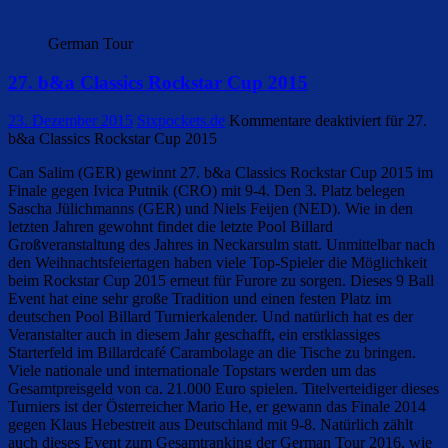
German Tour
27. b&a Classics Rockstar Cup 2015
23. Dezember 2015
Sixpockets.de
Kommentare deaktiviert
für 27.
b&a Classics Rockstar Cup 2015
Can Salim (GER) gewinnt 27. b&a Classics Rockstar Cup 2015 im
Finale gegen Ivica Putnik (CRO) mit 9-4. Den 3. Platz belegen
Sascha Jülichmanns (GER) und Niels Feijen (NED). Wie in den
letzten Jahren gewohnt findet die letzte Pool Billard
Großveranstaltung des Jahres in Neckarsulm statt. Unmittelbar nach
den Weihnachtsfeiertagen haben viele Top-Spieler die Möglichkeit
beim Rockstar Cup 2015 erneut für Furore zu sorgen. Dieses 9 Ball
Event hat eine sehr große Tradition und einen festen Platz im
deutschen Pool Billard Turnierkalender. Und natürlich hat es der
Veranstalter auch in diesem Jahr geschafft, ein erstklassiges
Starterfeld im Billardcafé Carambolage an die Tische zu bringen.
Viele nationale und internationale Topstars werden um das
Gesamtpreisgeld von ca. 21.000 Euro spielen. Titelverteidiger dieses
Turniers ist der Österreicher Mario He, er gewann das Finale 2014
gegen Klaus Hebestreit aus Deutschland mit 9-8. Natürlich zählt
auch dieses Event zum Gesamtranking der German Tour 2016, wie