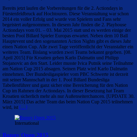
Bereits jetzt laufen die Vorbereitungen für die 2. Actiondays in
Fürstenfeldbruck auf Hochtouren. Diese Veranstaltung war schon
2014 ein voller Erfolg und wurde von Spielern und Fans sehr
begeistert aufgenommen. In diesem Jahr finden die 2. Playhouse
Actiondays vom 01. – 03. Mai 2015 statt und es werden einige der
besten Pool Billard Spieler Europas erwartet. Neben dem 10 Ball
Hauptevent und den sogenannten Action Nights gibt es dieses Jahr
einen Nation Cup. Alle zwei Tage veröffentlicht der Veranstalter ein
weiteres Team. Bislang wurden zwei Teams bekannt gegeben. [08.
April 2015] Für Kroatien gehen Karlo Dalmatin und Philipp
Stojanovic an den Start. Leider musste Ivica Putnik seine Teilnahme
am Nation Cup 2015 absagen. Seinen Platz wird Karlo Dalmatin
einnehmen. Der Bundesligaspieler vom PBC Schwerte ist derzeit
mit seiner Mannschaft in der 1. Pool Billard Bundesliga
Tabellenführer und ganz sicher eine Bereicherung für den Nation
Cup im Rahmen der Actiondays. In dieser Besetzung hat Team
Kroatien sicherlich mehr als nur Außenseiterchancen. [UPDATE 30.
März 2015] Das achte Team das beim Nation Cup 2015 teilnehmen
wird, ist
[…]
International
Bunny Open 2015