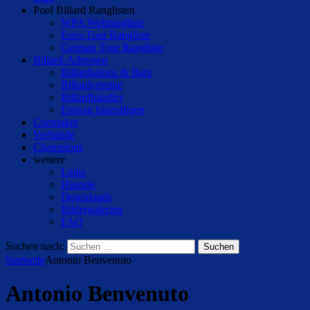
Pool Billard Ranglisten
WPA Weltrangliste
Euro-Tour Rangliste
German Tour Rangliste
Billard-Adressen
Billardsalons & Bars
Billardvereine
Billardhändler
Eintrag hinzufügen
Cuemaker
Verbände
Champions
weitere
Links
Historie
Downloads
Bildergalerien
FAQ
Suchen nach:
Startseite
Antonio Benvenuto
Antonio Benvenuto