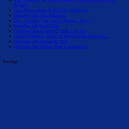
Review
Test: Players Pure-X HXT-P1 (Schwarz)
Interview mit John Blacklaw
Der „Traveler“ von Arthur Queue – Das…
Interview mit Ina Kaplan
Universal Break/Jump UNBB-5 im Test
Vorankündigung: Battle of Straight Pool Returns!…
Interview mit Alexander Stritt
Interview mit Markus Vogt (cuechanger)
Anzeige