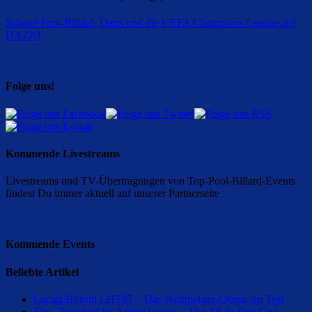
Schaue Pool-Billard, Darts und die UEFA Champions League auf
DAZN
!
Folge uns!
Kommende Livestreams
Livestreams und TV-Übertragungen von Top-Pool-Billard-Events
findest Du immer aktuell auf unserer Partnerseite
Kommende Events
Beliebte Artikel
Lucasi Hybrid LHT87 – Das Weltmeister-Queue im Test
The „Traveler“ by Arthur Queue – The All-In-One Cue