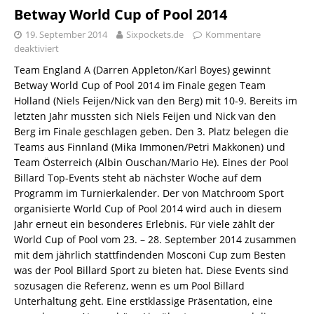
Betway World Cup of Pool 2014
19. September 2014
Sixpockets.de
Kommentare
deaktiviert
Team England A (Darren Appleton/Karl Boyes) gewinnt
Betway World Cup of Pool 2014 im Finale gegen Team
Holland (Niels Feijen/Nick van den Berg) mit 10-9. Bereits im
letzten Jahr mussten sich Niels Feijen und Nick van den
Berg im Finale geschlagen geben. Den 3. Platz belegen die
Teams aus Finnland (Mika Immonen/Petri Makkonen) und
Team Österreich (Albin Ouschan/Mario He). Eines der Pool
Billard Top-Events steht ab nächster Woche auf dem
Programm im Turnierkalender. Der von Matchroom Sport
organisierte World Cup of Pool 2014 wird auch in diesem
Jahr erneut ein besonderes Erlebnis. Für viele zählt der
World Cup of Pool vom 23. – 28. September 2014 zusammen
mit dem jährlich stattfindenden Mosconi Cup zum Besten
was der Pool Billard Sport zu bieten hat. Diese Events sind
sozusagen die Referenz, wenn es um Pool Billard
Unterhaltung geht. Eine erstklassige Präsentation, eine