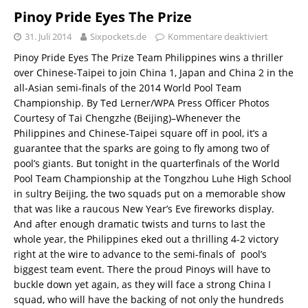
Pinoy Pride Eyes The Prize
31. Juli 2014
Sixpockets.de
Kommentare deaktiviert
Pinoy Pride Eyes The Prize Team Philippines wins a thriller
over Chinese-Taipei to join China 1, Japan and China 2 in the
all-Asian semi-finals of the 2014 World Pool Team
Championship. By Ted Lerner/WPA Press Officer Photos
Courtesy of Tai Chengzhe (Beijing)–Whenever the
Philippines and Chinese-Taipei square off in pool, it’s a
guarantee that the sparks are going to fly among two of
pool’s giants. But tonight in the quarterfinals of the World
Pool Team Championship at the Tongzhou Luhe High School
in sultry Beijing, the two squads put on a memorable show
that was like a raucous New Year’s Eve fireworks display.
And after enough dramatic twists and turns to last the
whole year, the Philippines eked out a thrilling 4-2 victory
right at the wire to advance to the semi-finals of pool’s
biggest team event. There the proud Pinoys will have to
buckle down yet again, as they will face a strong China I
squad, who will have the backing of not only the hundreds