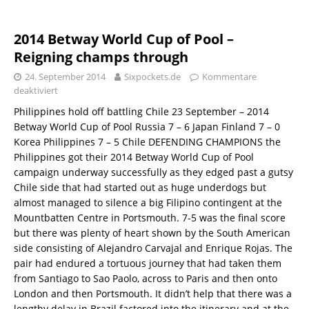
2014 Betway World Cup of Pool –
Reigning champs through
24. September 2014
Sixpockets.de
Kommentare
deaktiviert
Philippines hold off battling Chile 23 September – 2014
Betway World Cup of Pool Russia 7 – 6 Japan Finland 7 – 0
Korea Philippines 7 – 5 Chile DEFENDING CHAMPIONS the
Philippines got their 2014 Betway World Cup of Pool
campaign underway successfully as they edged past a gutsy
Chile side that had started out as huge underdogs but
almost managed to silence a big Filipino contingent at the
Mountbatten Centre in Portsmouth. 7-5 was the final score
but there was plenty of heart shown by the South American
side consisting of Alejandro Carvajal and Enrique Rojas. The
pair had endured a tortuous journey that had taken them
from Santiago to Sao Paolo, across to Paris and then onto
London and then Portsmouth. It didn’t help that there was a
lengthy delay in Brazil factored into the itinerary and at the