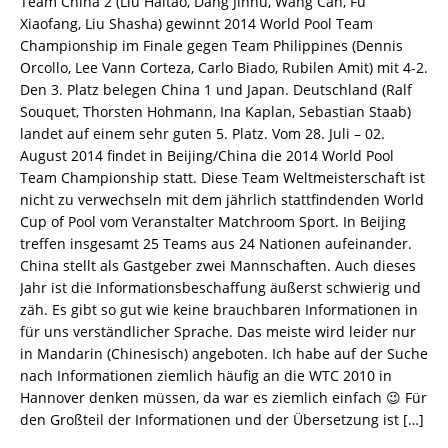
Team China 2 (Liu Haitao, Dang Jinhu, Wang Can, Fu
Xiaofang, Liu Shasha) gewinnt 2014 World Pool Team
Championship im Finale gegen Team Philippines (Dennis
Orcollo, Lee Vann Corteza, Carlo Biado, Rubilen Amit) mit 4-2.
Den 3. Platz belegen China 1 und Japan. Deutschland (Ralf
Souquet, Thorsten Hohmann, Ina Kaplan, Sebastian Staab)
landet auf einem sehr guten 5. Platz. Vom 28. Juli – 02.
August 2014 findet in Beijing/China die 2014 World Pool
Team Championship statt. Diese Team Weltmeisterschaft ist
nicht zu verwechseln mit dem jährlich stattfindenden World
Cup of Pool vom Veranstalter Matchroom Sport. In Beijing
treffen insgesamt 25 Teams aus 24 Nationen aufeinander.
China stellt als Gastgeber zwei Mannschaften. Auch dieses
Jahr ist die Informationsbeschaffung äußerst schwierig und
zäh. Es gibt so gut wie keine brauchbaren Informationen in
für uns verständlicher Sprache. Das meiste wird leider nur
in Mandarin (Chinesisch) angeboten. Ich habe auf der Suche
nach Informationen ziemlich häufig an die WTC 2010 in
Hannover denken müssen, da war es ziemlich einfach 😉 Für
den Großteil der Informationen und der Übersetzung ist
[…]