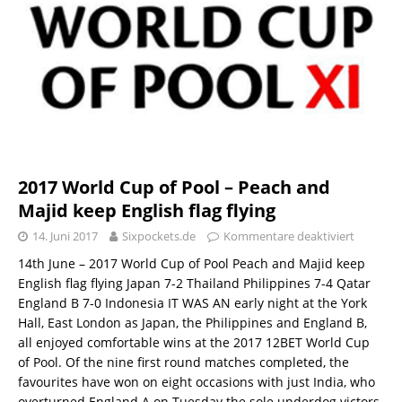
2017 World Cup of Pool – Peach and
Majid keep English flag flying
14. Juni 2017
Sixpockets.de
Kommentare deaktiviert
14th June – 2017 World Cup of Pool Peach and Majid keep
English flag flying Japan 7-2 Thailand Philippines 7-4 Qatar
England B 7-0 Indonesia IT WAS AN early night at the York
Hall, East London as Japan, the Philippines and England B,
all enjoyed comfortable wins at the 2017 12BET World Cup
of Pool. Of the nine first round matches completed, the
favourites have won on eight occasions with just India, who
overturned England A on Tuesday the sole underdog victors.